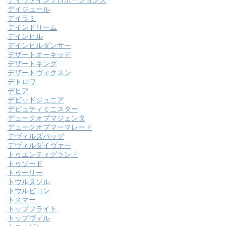
ディヴァインプロポーションズ
デイジュール
デイラミ
デインドリーム
デインヒル
デインヒルダンサー
デザートオーキッド
デザートキング
デザートヴィクスン
デトロワ
デヒア
デビッドジュニア
デピュティミニスター
デュークオブマジェンタ
デュークオブマーマレード
デヴィルズバッグ
デヴィルダイヴァー
トゥエンティグランド
トゥソード
トゥーリー
トウルヌソル
トウルビヨン
トスマー
トップフライト
トップヴィル