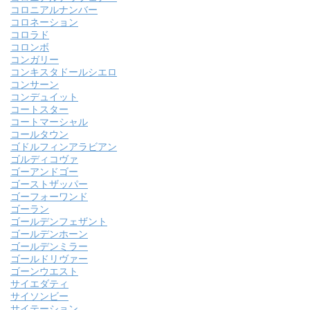
コロニアルナンバー
コロネーション
コロラド
コロンボ
コンガリー
コンキスタドールシエロ
コンサーン
コンデュイット
コートスター
コートマーシャル
コールタウン
ゴドルフィンアラビアン
ゴルディコヴァ
ゴーアンドゴー
ゴーストザッパー
ゴーフォーワンド
ゴーラン
ゴールデンフェザント
ゴールデンホーン
ゴールデンミラー
ゴールドリヴァー
ゴーンウエスト
サイエダティ
サイソンビー
サイテーション