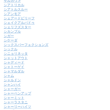
ザルカヴァ
シアトリカル
シアトルスルー
シアンモア
シェアードビリーフ
シェイクアルバドゥ
シェリフズスター
シカンブル
シガー
シケーダ
シックスパーフェクションズ
シックル
シニョリネッタ
シャットアウト
シャディード
シャトーゲイ
シャマルダル
シャム
シャルドン
シャンハイ
シャーガー
シャーペンアップ
シャーミット
シャーラスタニ
シャーリーハイツ