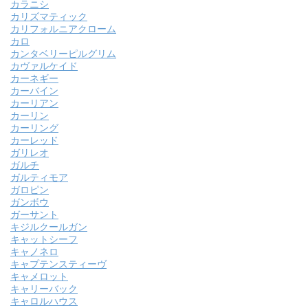
カラニシ
カリズマティック
カリフォルニアクローム
カロ
カンタベリーピルグリム
カヴァルケイド
カーネギー
カーバイン
カーリアン
カーリン
カーリング
カーレッド
ガリレオ
ガルチ
ガルティモア
ガロピン
ガンボウ
ガーサント
キジルクールガン
キャットシーフ
キャノネロ
キャプテンスティーヴ
キャメロット
キャリーバック
キャロルハウス