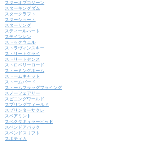
スターオブコジーン
スターキングダム
スタークラフト
スターシュート
スターリング
スティールハート
ステインレン
ストックウェル
ストラヴィンスキー
ストリートクライ
ストリートセンス
ストロベリーロード
ストーミングホーム
ストームキャット
ストームバード
ストームフラッグフライング
スノーフェアリー
スピニングワールド
スプリングフィールド
スプリンターサクレ
スペアミント
スペクタキュラービッド
スペンドアバック
スペンドスリフト
スボティカ