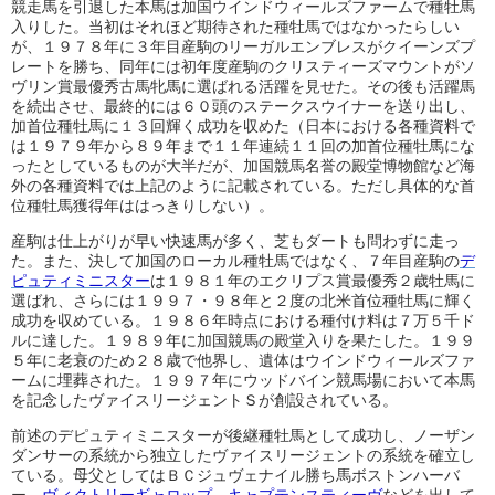
競走馬を引退した本馬は加国ウインドウィールズファームで種牡馬
入りした。当初はそれほど期待された種牡馬ではなかったらしい
が、１９７８年に３年目産駒のリーガルエンブレスがクイーンズプ
レートを勝ち、同年には初年度産駒のクリスティーズマウントがソ
ヴリン賞最優秀古馬牝馬に選ばれる活躍を見せた。その後も活躍馬
を続出させ、最終的には６０頭のステークスウイナーを送り出し、
加首位種牡馬に１３回輝く成功を収めた（日本における各種資料で
は１９７９年から８９年まで１１年連続１１回の加首位種牡馬にな
ったとしているものが大半だが、加国競馬名誉の殿堂博物館など海
外の各種資料では上記のように記載されている。ただし具体的な首
位種牡馬獲得年ははっきりしない）。
産駒は仕上がりが早い快速馬が多く、芝もダートも問わずに走っ
た。また、決して加国のローカル種牡馬ではなく、７年目産駒の
デ
ピュティミニスター
は１９８１年のエクリプス賞最優秀２歳牡馬に
選ばれ、さらには１９９７・９８年と２度の北米首位種牡馬に輝く
成功を収めている。１９８６年時点における種付け料は７万５千ド
ルに達した。１９８９年に加国競馬の殿堂入りを果たした。１９９
５年に老衰のため２８歳で他界し、遺体はウインドウィールズファ
ームに埋葬された。１９９７年にウッドバイン競馬場において本馬
を記念したヴァイスリージェントＳが創設されている。
前述のデピュティミニスターが後継種牡馬として成功し、ノーザン
ダンサーの系統から独立したヴァイスリージェントの系統を確立し
ている。母父としてはＢＣジュヴェナイル勝ち馬ボストンハーバ