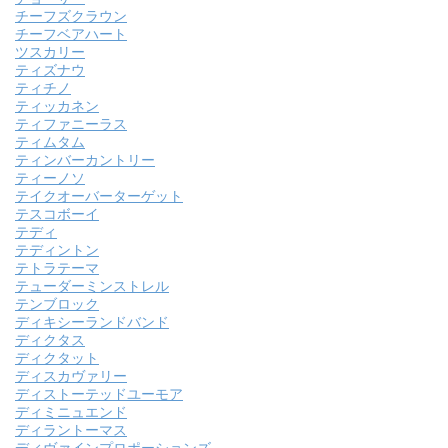
チーフズクラウン
チーフベアハート
ツスカリー
ティズナウ
ティチノ
ティッカネン
ティファニーラス
ティムタム
ティンバーカントリー
ティーノソ
テイクオーバーターゲット
テスコボーイ
テディ
テディントン
テトラテーマ
テューダーミンストレル
テンブロック
ディキシーランドバンド
ディクタス
ディクタット
ディスカヴァリー
ディストーテッドユーモア
ディミニュエンド
ディラントーマス