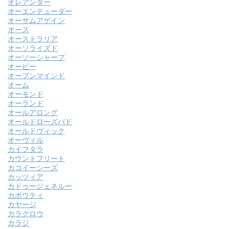
オレアンダー
オーエンテューダー
オーサムアゲイン
オース
オーストラリア
オーソライズド
オーソーシャープ
オービー
オープンマインド
オーム
オーモンド
オーランド
オールアロング
オールドローズバド
オールドヴィック
オーヴィル
カイフタラ
カウントフリート
カコイーシーズ
カッツィア
カドゥージェネルー
カポウティ
カヤージ
カラグロウ
カラジ