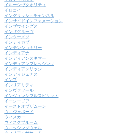
イルーシヴクオリティ
イロコイ
イングリッシュチャンネル
インサイドインフォメーション
インザウイングス
インザグルーヴ
インターメゾ
インティカブ
インテンショナリー
インディアナ
インディアンスキマー
インディアンブレッシング
インディアンリッジ
インディジェナス
インプ
インリアリティ
インヴァソール
インヴィンシブルスピリット
イージーゴア
イーストオブザムーン
ウィジャボード
ウィスカー
ウィスクブルーム
ウィッシングウェル