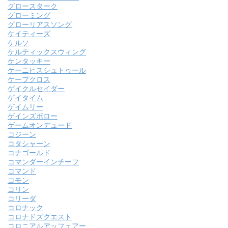
グロースターク
グローミング
グローリアスソング
ケイティーズ
ケルソ
ケルティックスウィング
ケンタッキー
ケーニヒスシュトゥール
ケープクロス
ゲイクルセイダー
ゲイタイム
ゲイムリー
ゲインズボロー
ゲームオンデュード
コジーン
コタシャーン
コナゴールド
コマンダーインチーフ
コマンド
コモン
コリン
コリーダ
コロナック
コロナドズクエスト
コロニアルアッフェアー