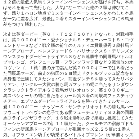
１２倍の最低人気馬ミスターインペーシェンスが逃げを打ち、本馬
はそれを追って先行した。人気になっていた他の２頭は伸びてこ
ず、残り１ハロン地点でミスターインペーシェンスをかわした本馬
が一気に差を広げ、最後は２着ミスターインペーシェンスに６馬身
差をつけて勝利した。
次走は英ダービー（英ＧⅠ・Ｔ１２Ｆ１０Ｙ）となった。対戦相手
は、英２０００ギニー・愛ナショナルＳ・デューハーストＳ・コヴ
ェントリーＳなど７戦全勝の前年のカルティエ賞最優秀２歳牡馬ド
ーンアプローチ、ベレスフォードＳ・バリサックスＳ・デリンズタ
ウンスタッドダービートライアルＳなど５連勝中の同厩馬バトルオ
ブマレンゴ、グレフュール賞・フランソワマテ賞など３戦無敗のオ
コヴァンゴ、１戦１勝の身で臨んだ英２０００ギニーでは６着だっ
た同厩馬マーズ、前走の独国のＧⅢ競走ドクトルブッシュ記念を８
馬身差で圧勝してきたショパン、前走ダンテＳを勝ってきたリバタ
リアン、サンクルー大賞の勝ち馬ガマットの甥に当たるサンダウン
クラシックトライアルＳ３着馬ガリレオロック、英１０００ギニー
馬スペシオーサの甥に当たるオカール賞３着の同厩馬フェスティヴ
チアー、エプソムダービートライアルＳを勝ってきたミルサール、
愛１０００ギニー・ナッソーＳ・サンチャリオットＳの勝ち馬ハー
フウェイトゥヘヴンの息子である愛フューチュリティＳ２着の同厩
馬フライングザフラッグ、１６戦未勝利の身で果敢に挑戦してきた
オーシャンアプローズの計１１頭だった。クールモアの宿敵ゴドル
フィンの所属馬ドーンアプローチが単勝オッズ２.２５倍の１番人
気、オブライエン騎手が騎乗するバトルオブマレンゴが単勝オッズ