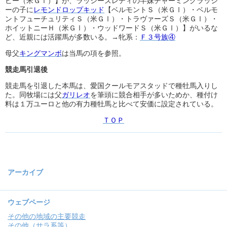
ビー（米ＧⅠ）】が、ラッシーズレディの半妹チャーミングラッシ
ーの子に
レモンドロップキッド
【ベルモントＳ（米ＧⅠ）・ベルモ
ントフューチュリティＳ（米ＧⅠ）・トラヴァーズＳ（米ＧⅠ）・
ホイットニーＨ（米ＧⅠ）・ウッドワードＳ（米ＧⅠ）】がいるな
ど、近親には活躍馬が多数いる。→牝系：
Ｆ３号族④
母父
キングマンボ
は当馬の項を参照。
競走馬引退後
競走馬を引退した本馬は、愛国クールモアスタッドで種牡馬入りし
た。同牧場には父
ガリレオ
を筆頭に競合相手が多いためか、種付け
料は１万ユーロと他の有力種牡馬と比べて安価に設定されている。
ＴＯＰ
アーカイブ
ウェブページ
その他の地域の主要競走
その他（サラ系等）