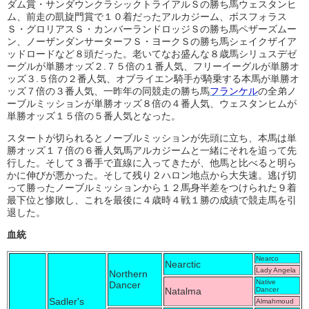
ダム賞・サンダウンクラシックトライアルＳの勝ち馬ウェスタンヒ
ム、前走の凱旋門賞で１０着だったアルカジーム、ボスフォラス
Ｓ・グロリアスＳ・カンバーランドロッジＳの勝ち馬ペザーズムー
ン、ノーザンダンサーターフＳ・ヨークＳの勝ち馬シェイクザイア
ッドロードなど８頭だった。老いてなお盛んな８歳馬シリュスデゼ
ーグルが単勝オッズ２.７５倍の１番人気、フリーイーグルが単勝オ
ッズ３.５倍の２番人気、オブライエン騎手が騎乗する本馬が単勝オ
ッズ７倍の３番人気、一昨年の同競走の勝ち馬
フランケル
の全弟ノ
ーブルミッションが単勝オッズ８倍の４番人気、ウェスタンヒムが
単勝オッズ１５倍の５番人気となった。
スタートが切られるとノーブルミッションが先頭に立ち、本馬は単
勝オッズ１７倍の６番人気馬アルカジームと一緒にそれを追って先
行した。そして３番手で直線に入ってきたが、他馬と比べると明ら
かに伸びが悪かった。そして残り２ハロン地点から大失速。逃げ切
って勝ったノーブルミッションから１２馬身半差をつけられた９着
最下位と惨敗し、これを最後に４歳時４戦１勝の成績で競走馬を引
退した。
血統
Nearco
Nearctic
Lady Angela
Northern
Native
Dancer
Natalma
Dancer
Sadler's
Almahmoud