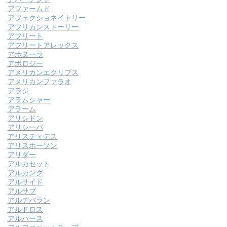
アファームド
アフェクショネイトリー
アフリカンストーリー
アフリート
アフリートアレックス
アホヌーラ
アポロジー
アメリカンエクリプス
アメリカンファラオ
アラジ
アラムシャー
アラーム
アリシドン
アリシーバ
アリスティデス
アリスホーソン
アリダー
アルカセット
アルカング
アルサイド
アルサブ
アルデバラン
アルドロス
アルハース