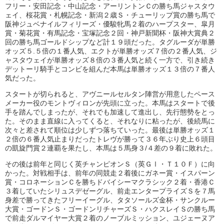
フリー・安田記念・中山記念・アーリントンＣの勝ち馬ジャスタウ
ェイ、桜花賞・札幌記念・新潟２歳Ｓ・チューリップ賞の勝ち馬で
阪神ジュベナイルフィリーズ・優駿牝馬２着のハープスター、皐月
賞・菊花賞・有馬記念・宝塚記念２回・神戸新聞杯・阪神大賞典２
回の勝ち馬ゴールドシップなど計１９頭だった。タグルーダが単勝
オッズ５.５倍の１番人気、エクトが単勝オッズ７倍の２番人気、ジ
ャスタウェイが単勝オッズ８倍の３番人気と続く一方で、引き続き
デットーリ騎手とコンビを組んだ本馬は単勝オッズ１３倍の７番人
気だった。
スタートが切られると、アヴニールセルタン陣営が用意したペース
メーカー役のモントヴィロンが先頭に立った。本馬はスタートで後
手を踏んでしまったが、それでも加速して進出し、先行態勢をとっ
た。そのまま直線に入ってくると、それなりに粘ったが、後続馬に
次々と差されて順位は少しずつ落ちていった。最後は単勝オッズ１
２倍の６番人気止まりだったトレヴが勝って３６年ぶり史上６頭目
の凱旋門賞２連覇を果たし、本馬は５馬身３/４差の９着に敗れた。
その後は前年と同じく英チャンピオンＳ（英ＧⅠ・Ｔ１０Ｆ）に向
かった。対戦相手は、前年の同競走２着後にガネー賞・イスパーン
賞・コロネーションＣを勝ちドバイシーマクラシック２着・香港Ｃ
３着していたシリュスデゼーグル、前走エンタープライズＳを７馬
身差で勝ってきたフリーイーグル、タタソールズ金杯・サンクルー
大賞・ゴードンＳ・ゴードンリチャーズＳ・ハクスレイＳの勝ち馬
で前走ダルマイヤー大賞２着のノーブルミッション、ユジェーヌア