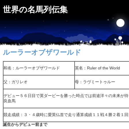
世界の名馬列伝集
ルーラーオブザワールド
和名：ルーラーオブザワールド
英名：Ruler of the World
父：ガリレオ
母：ラヴミートゥルー
デビュー５６日目で英ダービーを勝った時点では前途洋々の未来が待
良血馬
競走成績：３・４歳時に愛英仏首で走り通算成績１１戦４勝２着１回
誕生からデビュー前まで