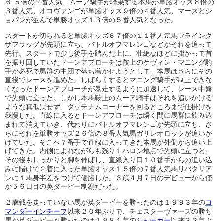
６.５倍の２番人気、ムーア騎手が騎乗する本馬が単勝オッズ８倍の
３番人気、オコヴァンゴが単勝オッズ９倍の４番人気、マーズとシ
ョパンが並んで単勝オッズ１３倍の５番人気となった。
スタートが切られると単勝オッズ６７倍の１１番人気馬フライング
ザフラッグが先頭に立ち、バトルオブマレンゴなどがそれを追って
先行。スタートで少し後手を踏んだ上に、壮絶なほどに掛かって首
を振り回していたドーンアプローチは鞍上のケヴィン・マニング騎
手が必死で馬群の中団で落ち着かせようとして、本馬はさらにその
直後でレースを進めた。しばらくするとマニング騎手が制止できな
くなったドーンアプローチが暴走するように加速して、レース中盤
で先頭に立った。しかし本馬鞍上のムーア騎手はそれを追いかける
ような真似はせず、タッテナムコーナーを回るところまで仕掛けを
我慢した。直線に入るとドーンアプローチは瞬く間に馬群に飲み込
まれて消えていき、代わりにバトルオブマレンゴが先頭に立ち、さ
らにそれを単勝オッズ２６倍の８番人気馬ガリレオロックが追いか
けていた。そこへ７番手で直線に入ってきた本馬が外側から追い上
げてきた。内側によれながらも残り１ハロン地点で先頭に立つと、
その後もしっかりと脚を伸ばし、直線入り口１０番手からの追い込
みに賭けて２着に入った単勝オッズ１５倍の７番人気馬リバタリア
ンに１馬身半差をつけて優勝した。３歳４月７日のデビューから僅
か５６日目の英ダービー制覇だった。
２歳戦を走っていない馬が英ダービーを勝ったのは１９９３年の
コ
マンダーインチーフ
以来２０年ぶりで、チェスターヴァーズの勝ち
馬が英ダービーも勝ったのは１９８１年の
シャーガー
以来３２年ぶ