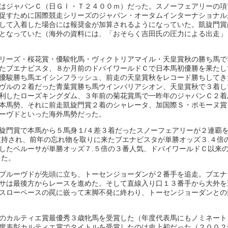
はジャパンＣ（日ＧⅠ・Ｔ２４００ｍ）だった。スノーフェアリーの項
促すために国際競走シリーズのジャパン・オータムインターナショナル
して入着した場合には報奨金が加算されるようになっていた。凱旋門賞
となっていた（海外の資料には、「おそらく吉田氏の圧力による出走」
リーズ・桜花賞・優駿牝馬・ヴィクトリアマイル・天皇賞秋の勝ち馬で
たブエナビスタ、８か月前のドバイワールドＣで日本馬初優勝を果たし
優駿勝ち馬エイシンフラッシュ、前走の天皇賞秋をレコード勝ちしてき
ヴルの２着だった青葉賞勝ち馬ウインバリアシオン、天皇賞秋で３着し
利したローズキングダム、３年前の菊花賞馬で一昨年のジャパンＣ２着
本馬勢、それに前走凱旋門賞２着のシャレータ、加国際Ｓ・ポモーヌ賞
ーヴドといった海外馬勢だった。
旋門賞で本馬から５馬身１/４差３着だったスノーフェアリーが２連覇
支持され、前年の忘れ物を取りに来たブエナビスタが単勝オッズ３.４倍
したペルーサが単勝オッズ７.５倍の３番人気、ドバイワールドＣ以来
った。
プルーヴドが先頭に立ち、トーセンジョーダンが２番手を追走。ブエナ
サは最後方からレースを進めた。そして直線入り口１３番手から大外を
スローペースの罠に嵌って末脚不発に終わり、トーセンジョーダンとの
のカルティエ賞最優秀３歳牝馬を受賞した（年度代表馬にもノミネート
度表彰カルティエ賞でタイトルを受賞したのは史上初だった（２００２