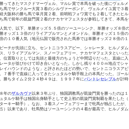
勝ってきたマスクドマーヴェル、マルレ賞で本馬を破った後にヴェルメ
ち馬でサンクルー大賞３着のシルヴァーポンド、ヴェルメイユ賞で３着
経大阪杯の勝ち馬で皐月賞２着、前哨戦フォワ賞でも２着してきたヒル
ち馬で前年の凱旋門賞２着のナカヤマフェスタが参戦してきて、本馬を
人気で、以下、単勝オッズ５.５倍のソーユーシンク、単勝オッズ８倍
勝オッズ１３倍のリライアブルマンとメオンドル、単勝オッズ１５倍の
倍の１０番人気（地元仏国で販売された馬券では単勝オッズ２８倍の１
ビーチが先頭に立ち、セントニコラスアビー、シャレータ、ヒルノダム
ス、リライアブルマン、スノーフェアリー、ナカヤマフェスタといった
、位置取りとしては先頭と最後方のちょうど中間辺りだった。直線に入
レータが並びかけて叩き合いとなった。しかし残り４００ｍ地点でシャ
レイハウンドのような」と評されたほどの勢いで、セントニコラスアビ
。７番手で直線に入ってきたシュタルケ騎手鞍上の本馬だった。ゴール
。勝ちタイム２分２４秒４９は、１９９７年に
パントレセレブル
が計時
８年の
ザルカヴァ
以来３年ぶり、独国調教馬が凱旋門賞を勝ったのは１
ュタルケ騎手は独国出身騎手として史上初の凱旋門賞制覇を果たした（
ターキー騎手）。なお、３着スノーフェアリーまで牝馬が独占したが、
占）以来であり、牡馬勢はソーユーシンクの４着が最高で、ヒルノダム