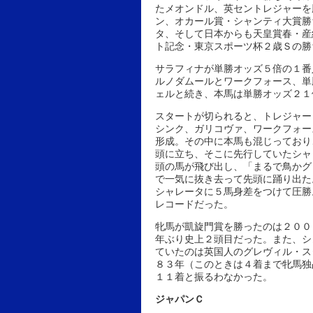
たメオンドル、英セントレジャーを
ン、オカール賞・シャンティ大賞勝
タ、そして日本からも天皇賞春・産
ト記念・東京スポーツ杯２歳Ｓの勝
サラフィナが単勝オッズ５倍の１番
ルノダムールとワークフォース、単
ェルと続き、本馬は単勝オッズ２１
スタートが切られると、トレジャー
シンク、ガリコヴァ、ワークフォー
形成。その中に本馬も混じっており
頭に立ち、そこに先行していたシャ
頭の馬が飛び出し、「まるで鳥かグ
で一気に抜き去って先頭に踊り出た
シャレータに５馬身差をつけて圧勝
レコードだった。
牝馬が凱旋門賞を勝ったのは２００
年ぶり史上２頭目だった。また、シ
ていたのは英国人のグレヴィル・ス
８３年（このときは４着まで牝馬独
１１着と振るわなかった。
ジャパンＣ