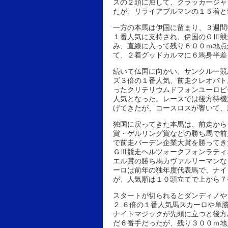
スの２頭に屈して、クラッカージャ
たが、リライアブルマンの１５着と
一方の本馬は伊国に留まり、３週間
１番人気に支持され、伊国のＧⅢ競
み、直線に入って残り６００ｍ地点
て、２着グッドカルマに６馬身半差
続いて仏国に向かい、サンクルー競
ズ３倍の１番人気、前走クレオパト
ったクリテリウムドフォンユーロピ
人気となった。レースでは後方待機
げてきたが、コースロスが響いて、
独国に戻ってきた本馬は、前走から
賞・ゲルリング賞などの勝ち馬で前
で前走バーデン企業大賞を勝ってき
ＧⅢ競走ヘルツォークフォンラティ
エル賞の勝ち馬カヴァルリーマンな
ーロは前年の独年度代表馬で、ナイ
が、人気順は１０頭立てで上から７
スタートが切られるとダンディノや
２.６倍の１番人気馬スカーロや単
ナイトマジックが先頭に立つと後方
だ６番手だったが、残り３００ｍ地