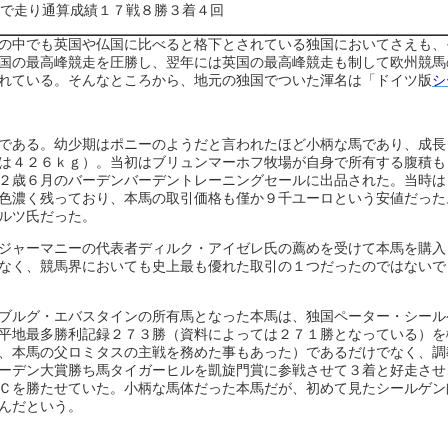
で走り通算成績１７戦８勝３着４回
の中でも英国や仏国に比べると格下とされている独国においてさえも、
国の最高峰競走を圧勝し、翌年には英国の最高峰競走も制して欧州競馬
れている。そんなところから、地元の独国でついた渾名は「ドイツ版
シ
である。幼少期はポニーのようだと言われたほど小柄な馬であり、成長
は４２６ｋｇ）。当初はブリュンマーホフ牧場が自身で所有する腹積も
２歳６月のバーデンバーデントレーニングセールに出品された。当時は
色濃く残っており、本馬の取引価格も僅か９千ユーロという安値だった
ルツ氏だった。
ジャーマニーの代表者ディルク・アイゼレ氏の薦めを受けて本馬を購入
なく、競馬界においても史上最も優れた取引の１つだったのではないで
ブルグ・エバスタインの所有馬となった本馬は、独国ペーター・シール
平地最多勝利記録２７３勝（資料によっては２７１勝となっている）を
、本馬の父ロミタスの主戦を務めた事もあった）であるだけでなく、調
ーデン大賞勝ち馬タイガーヒルを凱旋門賞に参戦させて３着と好走させ
Ｃを勝たせていた。小柄な馬体だった本馬だが、初めて見たシールゲン
んだという。