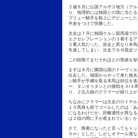
２歳６月に仏国アルザス地方（アル
り、地理的には独国との境に当たる
ブリュー騎手を鞍上にデビューした
半差をつけて快勝した。
次走は７月に独国ケルン競馬場で行
エクセレブレーションの３着するア
２番人気だった。前走と異なり本馬
失速してしまい、次走でＧⅢ競走ツ
この段階でまだそれほどの実績を挙
まずは８月に隣国仏国のドーヴィル
出走した。独国からやって来た無名
ン騎手が手綱を取る本馬は好位を進
ー、タンオゥタンとの接戦を３/４
り、２位入線のクラマーが繰り上が
ちなみにクラマーは次走のロイヤル
１０馬身も前でゴールしたのは「あ
になるわけだが、距離適性が異なる
は２頭の間に子が産まれている）か
さて、降着になったと言ってもトッ
０ｍ）とした。しかしオマール賞な