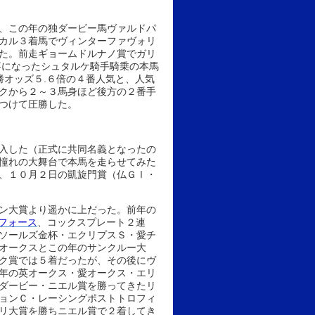
、この年の独ダービー馬ヴァルドパ
カル３着馬でヴィンターファヴォリ
た。前走ギョームドルナノ賞でガリ
事になったシュタルケ騎手騎乗の本馬
勝オッズ５.６倍の４番人気と、人気
クから２～３馬身ほど後方の２番手
つけて圧勝した。
入した（正式に共同名義となったの
憧れの大舞台で本馬を走らせてみた
、１０月２日の凱旋門賞（仏ＧⅠ・
ン大賞より遥かに上だった。前年の
フォース
、コックスプレート２連
ソールズ金杯・エクリプスＳ・愛チ
オークスとこの年のサンクルー大
ク賞では５着だったが、その後にヴ
年の英オークス・愛オークス・エリ
ダービー・ニエル賞を勝ってきたリ
ョンＣ・レーシングポストトロフィ
リ大賞を勝ちニエル賞で２着してき