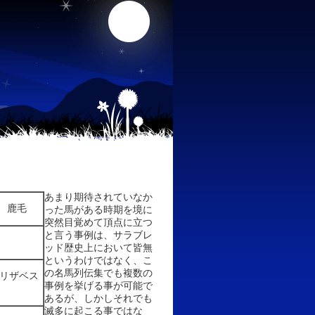
あまり期待されていなか
鹿毛
った馬がある時期を境に
突然目覚めて頂点に立つ
と言う事例は、サラブレ
ッド歴史上において皆無
というわけではなく、こ
の名馬列伝集でも複数の
リザベス
事例を挙げる事が可能で
あるが、しかしそれでも
滅多に起こる事ではな