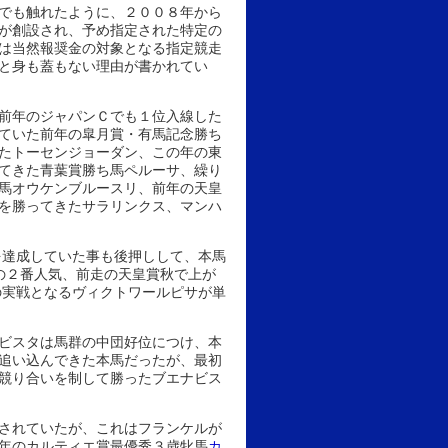
でも触れたように、２００８年から
が創設され、予め指定された特定の
は当然報奨金の対象となる指定競走
と身も蓋もない理由が書かれてい
前年のジャパンＣでも１位入線した
ていた前年の皐月賞・有馬記念勝ち
たトーセンジョーダン、この年の東
てきた青葉賞勝ち馬ペルーサ、繰り
馬オウケンブルースリ、前年の天皇
を勝ってきたサラリンクス、マンハ
を達成していた事も後押しして、本馬
の２番人気、前走の天皇賞秋で上が
の実戦となるヴィクトワールピサが単
ビスタは馬群の中団好位につけ、本
追い込んできた本馬だったが、最初
競り合いを制して勝ったブエナビス
されていたが、これはフランケルが
年のカルティエ賞最優秀３歳牝馬
カ