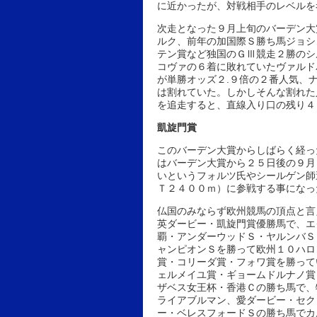
に近かったが、対戦相手のレベルを
次走となった９月上旬のバーデン大
ルク、前年の加国際Ｓ勝ち馬ジョシ
テン賞など独国のＧⅢ競走２勝のシ
コヴァの６着に敗れていたヴァルド
が単勝オッズ２.９倍の２番人気、
は割れていた。しかしそんな割れた
を追走すると、直線入り口の残り４
凱旋門賞
このバーデン大賞からしばらく経っ
はバーデン大賞から２５日後の９月
いというフォルツ氏やシールゲン師
Ｔ２４００ｍ）に参戦する事になっ
仏国のみならず欧州競馬の頂点と言
英ダービー・凱旋門賞優勝馬で、エ
覇・アンダーウッドＳ・ヤルンバＳ
ャンピオンＳを勝って欧州１０ハロ
賞・コリーダ賞・フォワ賞を勝って
ェルメイユ賞・ギョームドルナノ賞
ザベス女王杯・香港Ｃの勝ち馬で、
ライアブルマン、愛ダービー・セク
ー・ベレスフォードＳの勝ち馬でカ