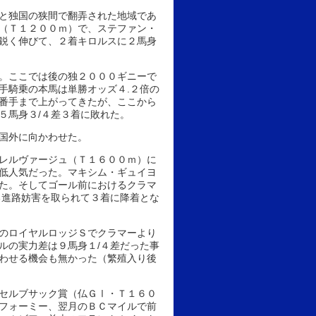
と独国の狭間で翻弄された地域であ
（Ｔ１２００ｍ）で、ステファン・
鋭く伸びて、２着キロルスに２馬身
。ここでは後の独２０００ギニーで
手騎乗の本馬は単勝オッズ４.２倍の
番手まで上がってきたが、ここから
５馬身３/４差３着に敗れた。
国外に向かわせた。
レルヴァージュ（Ｔ１６００ｍ）に
低人気だった。マキシム・ギュイヨ
た。そしてゴール前におけるクラマ
る進路妨害を取られて３着に降着とな
のロイヤルロッジＳでクラマーより
ルの実力差は９馬身１/４差だった事
わせる機会も無かった（繁殖入り後
セルブサック賞（仏ＧⅠ・Ｔ１６０
フォーミー、翌月のＢＣマイルで前