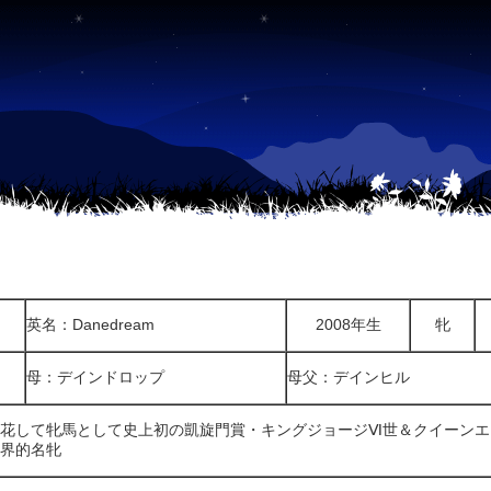
英名：Danedream
2008年生
牝
母：デインドロップ
母父：デインヒル
花して牝馬として史上初の凱旋門賞・キングジョージⅥ世＆クイーンエ
界的名牝