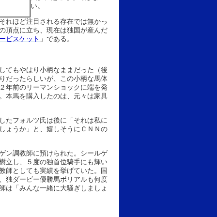
い。
それほど注目される存在では無かっ
の頂点に立ち、現在は独国が産んだ
ービスケット
」である。
してもやはり小柄なままだった（後
りだったらしいが、この小柄な馬体
２年前のリーマンショックに端を発
。本馬を購入したのは、元々は家具
したフォルツ氏は後に「それは私に
しょうか」と、嬉しそうにＣＮＮの
ゲン調教師に預けられた。シールゲ
樹立し、５度の独首位騎手にも輝い
教師としても実績を挙げていた。国
、独ダービー優勝馬ボリアルも何度
師は「みんな一緒に大騒ぎしましょ