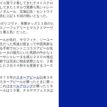
イユ賞で２着してきたテストステロ
してきたミネルヴ賞勝ち馬シャレー
ノダムール、宝塚記念・セントライ
含む上記１６頭の戦いとなった。
のガリコヴァ、単勝オッズ１１倍のヒ
スノーフェアリーとマスクドマーヴ
１番人気）だった。
ールが先行、サラフィナ、ソーユー
主だった馬達が固まって中団馬群を
る手前でセントニコラスアビーが先
レータの後方にいた馬群の中から１
ーやシャレータを残り２００ｍ地点
前では完全に独走状態となり、２着
した２分２４秒６を更新するコース
９７５年の
スターアピール
以来３６
スターアピールが勝ったときに乗っ
これは
オールアロング
が勝った１９
ールは１０着、ナカヤマフェスタは