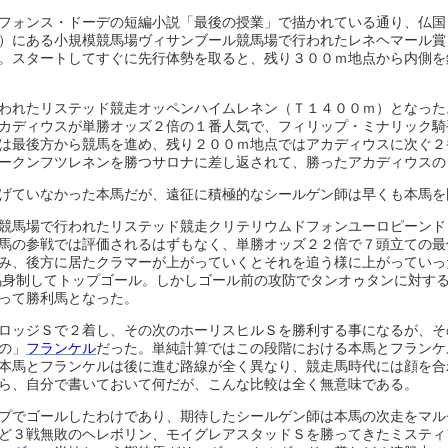
フォンス・ドーデの短編小説「最後の授業」で描かれている通り、仏国
）にある小規模競馬場ヴィサンブール競馬場で行われたレネヘマール賞
。スタートしてすぐに先行体勢を取ると、残り３００ｍ地点から内側を
われたリステッド競走オッペンハイムレネン（Ｔ１４００ｍ）となった
カディウスが単勝オッズ２倍の１番人気で、フィリップ・ミナリック騎
は最後方から競馬を進め、残り２００ｍ地点ではアカディウスに次ぐ２
ークンフツレネンを勝つサロナに差し返されて、勝ったアカディウスの
げていなかった本馬だが、遠征に積極的なシールゲン師は早くも本馬を
競馬場で行われたリステッド競走クリテリウムドフォンユーロピーンド
馬の参戦では評価されるはずもなく、単勝オッズ２２倍で７頭立ての最
み、後方に居たクラマーが上がっていくとそれを追う様に上がっていっ
馬身制してトップゴール。しかしゴール前の攻防でタンオゥタンに対す
って勝利馬となった。
ロッジＳで２着し、その次のホーリスヒルＳを勝利する事になるが、そ
の」
フランケル
だった。単純計算ではこの段階における本馬とフランケ
本馬とフランケルは後に進む路線が全く異なり、競走馬時代には顔を合
ら、自分で書いておいて何だが、こんな比較は全く無意味である。
プでゴールしたわけであり、期待したシールゲン師は本馬の次走をマル
ど３戦無敗のヘレボリン、モイグレアスタッドＳを勝ってきたミスティ