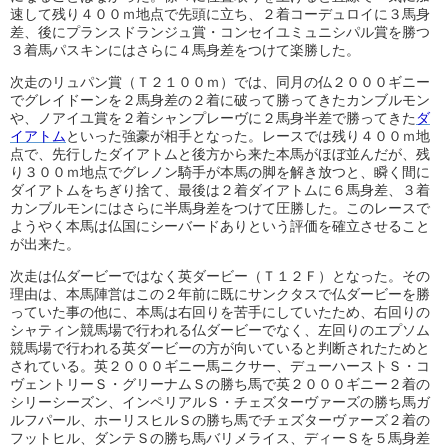
速して残り４００ｍ地点で先頭に立ち、２着コーデュロイに３馬身
差、後にプランスドランジュ賞・コンセイユミュニシパル賞を勝つ
３着馬パスキンにはさらに４馬身差をつけて楽勝した。
次走のリュパン賞（Ｔ２１００ｍ）では、同月の仏２０００ギニー
でグレイドーンを２馬身差の２着に破って勝ってきたカンブルモン
や、ノアイユ賞を２着シャンプレーヴに２馬身半差で勝ってきた
ダ
イアトム
といった強豪が相手となった。レースでは残り４００ｍ地
点で、先行したダイアトムと後方から来た本馬がほぼ並んだが、残
り３００ｍ地点でグレノン騎手が本馬の脚を解き放つと、瞬く間に
ダイアトムをちぎり捨て、最後は２着ダイアトムに６馬身差、３着
カンブルモンにはさらに半馬身差をつけて圧勝した。このレースで
ようやく本馬は仏国にシーバードありという評価を確立させること
が出来た。
次走は仏ダービーではなく英ダービー（Ｔ１２Ｆ）となった。その
理由は、本馬陣営はこの２年前に既にサンクタスで仏ダービーを勝
っていた事の他に、本馬は右回りを苦手にしていたため、右回りの
シャティン競馬場で行われる仏ダービーでなく、左回りのエプソム
競馬場で行われる英ダービーの方が向いていると判断されたためと
されている。英２０００ギニー馬ニクサー、デューハーストＳ・コ
ヴェントリーＳ・グリーナムＳの勝ち馬で英２０００ギニー２着の
シリーシーズン、インペリアルＳ・チェズターヴァーズの勝ち馬ガ
ルフパール、ホーリスヒルＳの勝ち馬でチェズターヴァーズ２着の
フットヒル、ダンテＳの勝ち馬バリメライス、ディーＳを５馬身差