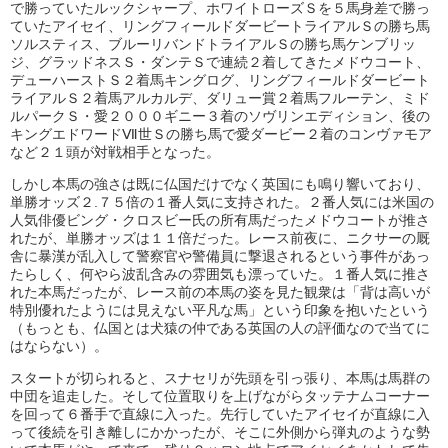
で勝っていたルックシャープ、ホワイトローズＳを５馬身差で勝っ
ていたアイセイ、リングフィールドダービートライアルＳの勝ち馬
ソルスティス、ブルーリバンドトライアルＳの勝ち馬ケンブリッ
ジ、グラッドネスＳ・ダンテＳで連続２着してきたメドウコート、
デューハーストＳ２着馬キングログ、リングフィールドダービート
ライアルＳ２着馬アルカルデ、ダリュー賞２着馬フルーテン、ミド
ルパークＳ・愛２０００ギニー３着のソヴリンエディション、後の
キングエドワードⅦ世Ｓの勝ち馬で愛ダービー２着のコンヴァモア
など２１頭が対戦相手となった。
しかし本馬の強さは既に仏国だけでなく英国にも鳴り響いており、
単勝オッズ２.７５倍の１番人気に支持された。２番人気には米国の
人気俳優ビング・クロスビー氏の所有馬だったメドウコートが推さ
れたが、単勝オッズは１１倍だった。レース前夜に、ニクサーの厩
舎に暴漢が乱入して警察官や警備員に撃退されるという事件があっ
たらしく、何やら波乱含みの雰囲気も漂っていた。１番人気に推さ
れた本馬だったが、レース前の本馬の姿を見た観衆は「背は高いが
特別優れたようには見えない平凡な馬」という印象を抱いたという
（もっとも、仏国とは犬猿の仲である英国の人の評価なので当てに
はならない）。
スタートが切られると、スナセリが先頭を引っ張り、本馬は馬群の
中団を追走した。そして位置取りを上げながらタッテナムコーナー
を回って６番手で直線に入った。先行していたアイセイが直線に入
って後続を引き離しにかかったが、そこに外側から弾丸のような勢