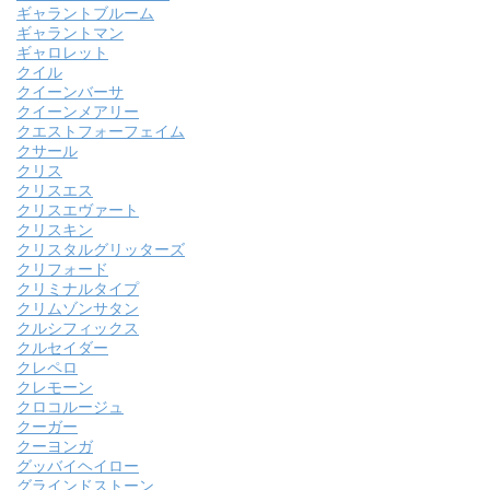
ギャラントブルーム
ギャラントマン
ギャロレット
クイル
クイーンバーサ
クイーンメアリー
クエストフォーフェイム
クサール
クリス
クリスエス
クリスエヴァート
クリスキン
クリスタルグリッターズ
クリフォード
クリミナルタイプ
クリムゾンサタン
クルシフィックス
クルセイダー
クレペロ
クレモーン
クロコルージュ
クーガー
クーヨンガ
グッバイヘイロー
グラインドストーン