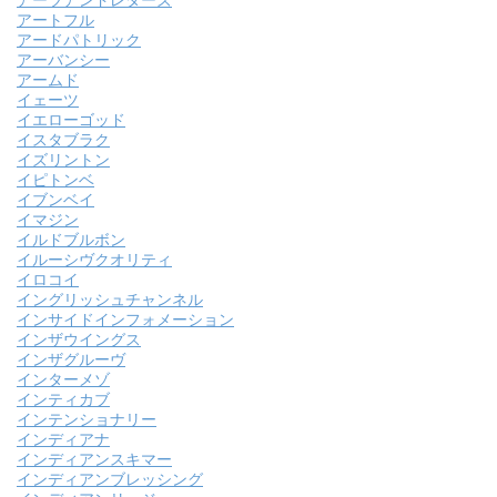
アーツアンドレターズ
アートフル
アードパトリック
アーバンシー
アームド
イェーツ
イエローゴッド
イスタブラク
イズリントン
イピトンベ
イブンベイ
イマジン
イルドブルボン
イルーシヴクオリティ
イロコイ
イングリッシュチャンネル
インサイドインフォメーション
インザウイングス
インザグルーヴ
インターメゾ
インティカブ
インテンショナリー
インディアナ
インディアンスキマー
インディアンブレッシング