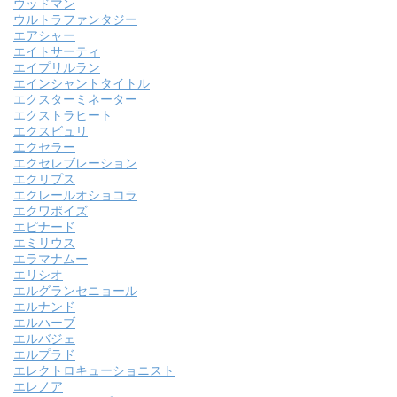
ウッドマン
ウルトラファンタジー
エアシャー
エイトサーティ
エイプリルラン
エインシャントタイトル
エクスターミネーター
エクストラヒート
エクスビュリ
エクセラー
エクセレブレーション
エクリプス
エクレールオショコラ
エクワポイズ
エピナード
エミリウス
エラマナムー
エリシオ
エルグランセニョール
エルナンド
エルハーブ
エルバジェ
エルプラド
エレクトロキューショニスト
エレノア