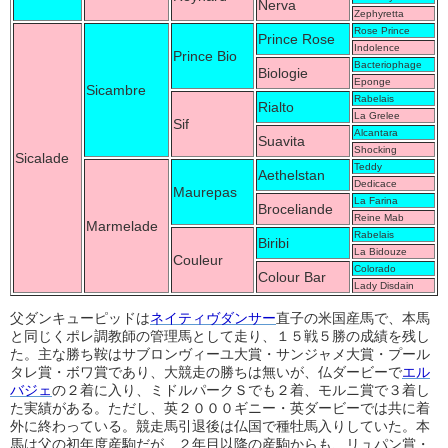
Nerva
Zephyretta
Rose Prince
Prince Rose
Indolence
Prince Bio
Bacteriophage
Biologie
Eponge
Sicambre
Rabelais
Rialto
La Grelee
Sif
Alcantara
Suavita
Shocking
Sicalade
Teddy
Aethelstan
Dedicace
Maurepas
La Farina
Broceliande
Reine Mab
Marmelade
Rabelais
Biribi
La Bidouze
Couleur
Colorado
Colour Bar
Lady Disdain
父ダンキューピッドは
ネイティヴダンサー
直子の米国産馬で、本馬
と同じくポレ調教師の管理馬として走り、１５戦５勝の成績を残し
た。主な勝ち鞍はサブロンヴィーユ大賞・サンジャメ大賞・プール
タレ賞・ボワ賞であり、大競走の勝ちは無いが、仏ダービーで
エル
バジェ
の２着に入り、ミドルパークＳでも２着、モルニ賞で３着し
た実績がある。ただし、英２０００ギニー・英ダービーでは共に着
外に終わっている。競走馬引退後は仏国で種牡馬入りしていた。本
馬は父の初年度産駒だが、２年目以降の産駒からも、リュパン賞・