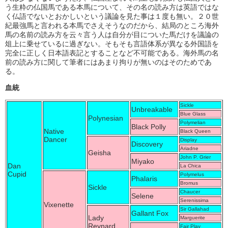
う生粋の仏国馬である本馬について、その名の読み方は英語ではな
く仏語でないとおかしいという議論を見た事は１度も無い。２０世
紀最強馬と言われる本馬でさえそうなのだから、結局のところ海外
馬の名前の読み方を云々言う人は自分が目についた馬だけを議論の
俎上に乗せているに過ぎない。そもそも言語体系が異なる外国語を
完全に正しく日本語表記とすることなど不可能である。海外馬の名
前の読み方に関して筆者にはあまり拘りが無いのはそのためであ
る。
血統
Sickle
Unbreakable
Blue Glass
Polynesian
Polymelian
Black Polly
Native
Black Queen
Dancer
Display
Discovery
Ariadne
Geisha
John P. Grier
Miyako
Dan
La Chica
Cupid
Polymelus
Phalaris
Bromus
Sickle
Chaucer
Selene
Serenissima
Vixenette
Sir Gallahad
Gallant Fox
Lady
Marguerite
Reynard
Fair Play