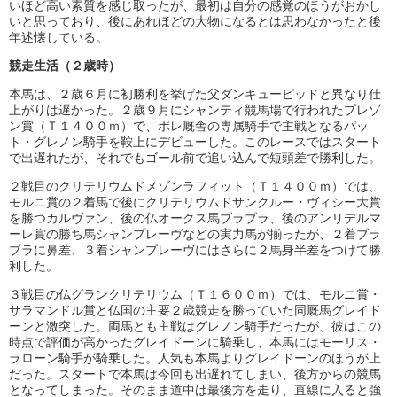
いほど高い素質を感じ取ったが、最初は自分の感覚のほうがおかし
いと思っており、後にあれほどの大物になるとは思わなかったと後
年述懐している。
競走生活（２歳時）
本馬は、２歳６月に初勝利を挙げた父ダンキューピッドと異なり仕
上がりは遅かった。２歳９月にシャンティ競馬場で行われたプレゾ
ン賞（Ｔ１４００ｍ）で、ポレ厩舎の専属騎手で主戦となるパッ
ト・グレノン騎手を鞍上にデビューした。このレースではスタート
で出遅れたが、それでもゴール前で追い込んで短頭差で勝利した。
２戦目のクリテリウムドメゾンラフィット（Ｔ１４００ｍ）では、
モルニ賞の２着馬で後にクリテリウムドサンクルー・ヴィシー大賞
を勝つカルヴァン、後の仏オークス馬ブラブラ、後のアンリデルマ
ーレ賞の勝ち馬シャンプレーヴなどの実力馬が揃ったが、２着ブラ
ブラに鼻差、３着シャンプレーヴにはさらに２馬身半差をつけて勝
利した。
３戦目の仏グランクリテリウム（Ｔ１６００ｍ）では、モルニ賞・
サラマンドル賞と仏国の主要２歳競走を勝っていた同厩馬グレイド
ーンと激突した。両馬とも主戦はグレノン騎手だったが、彼はこの
時点で評価が高かったグレイドーンに騎乗し、本馬にはモーリス・
ラローン騎手が騎乗した。人気も本馬よりグレイドーンのほうが上
だった。スタートで本馬は今回も出遅れてしまい、後方からの競馬
となってしまった。そのまま道中は最後方を走り、直線に入ると強