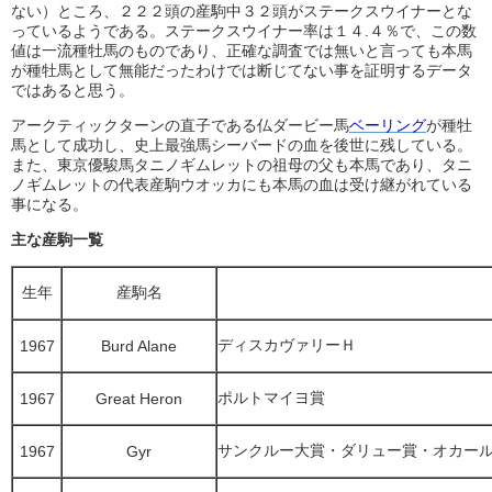
ない）ところ、２２２頭の産駒中３２頭がステークスウイナーとな
っているようである。ステークスウイナー率は１４.４％で、この数
値は一流種牡馬のものであり、正確な調査では無いと言っても本馬
が種牡馬として無能だったわけでは断じてない事を証明するデータ
ではあると思う。
アークティックターンの直子である仏ダービー馬
ベーリング
が種牡
馬として成功し、史上最強馬シーバードの血を後世に残している。
また、東京優駿馬タニノギムレットの祖母の父も本馬であり、タニ
ノギムレットの代表産駒ウオッカにも本馬の血は受け継がれている
事になる。
主な産駒一覧
生年
産駒名
ディスカヴァリーＨ
1967
Burd Alane
ポルトマイヨ賞
1967
Great Heron
サンクルー大賞・ダリュー賞・オカー
1967
Gyr