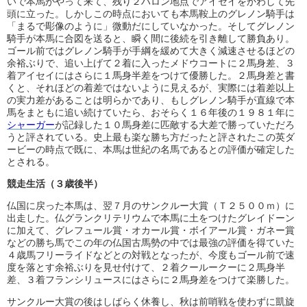
いで本馬がやって来て、残り２ハロン地点でアイセイをかわして先
頭に立った。しかしこの時点においても本馬鞍上のグレノン騎手は
「まるで彫像のように」微動だにしていなかった。そしてグレノン
騎手が本馬に合図を送ると、瞬く間に後続を引き離して勝負あり。
ゴール前ではグレノン騎手が手綱を緩めて大きく減速させるほどの
余裕ぶりで、追い上げて２着に入ったメドウコートに２馬身差、３
着アイセイにはさらに１馬身半差をつけて優勝した。２馬身差と書
くと、それほどの着差ではないように見えるが、実際には着差以上
の実力差があることは明らかであり、もしグレノン騎手が直線で本
馬をまともに追い続けていたら、おそらく１６年後の１９８１年に
シャーガー
が記録した１０馬身差に匹敵する大差で勝っていただろ
うと評されている。史上最も楽な勝ち方だったと評されたこの英ダ
ービーの時点で既に、本馬は世紀の名馬であるとの評価が確定した
とされる。
競走生活（３歳後半）
仏国に戻った本馬は、翌７月のサンクルー大賞（Ｔ２５００ｍ）に
出走した。仏グランクリテリウムで本馬に土をつけたグレイドーン
に加えて、グレフュール賞・オカール賞・ボイアール賞・ガネー賞
などの勝ち馬でこの年の仏国古馬勢の中では最強の評価を得ていた
４歳馬フリーライドなどとの対戦となったが、今度もゴール前で速
度を落とす余裕ぶりを見せ付けて、２着クールークーに２馬身半
差、３着フランシリュースにはさらに２馬身差をつけて楽勝した。
サンクルー大賞の後はしばらく休養し、秋は前哨戦を使わずに凱旋