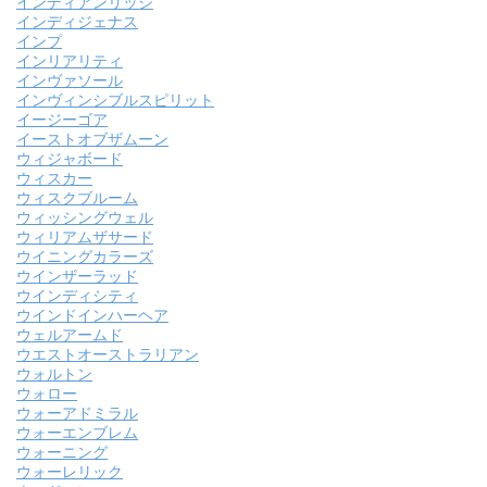
インディアンリッジ
インディジェナス
インプ
インリアリティ
インヴァソール
インヴィンシブルスピリット
イージーゴア
イーストオブザムーン
ウィジャボード
ウィスカー
ウィスクブルーム
ウィッシングウェル
ウィリアムザサード
ウイニングカラーズ
ウインザーラッド
ウインディシティ
ウインドインハーヘア
ウェルアームド
ウエストオーストラリアン
ウォルトン
ウォロー
ウォーアドミラル
ウォーエンブレム
ウォーニング
ウォーレリック