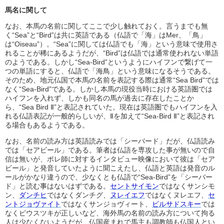
馬名に関して
なお、本馬の名前に関してここで少し触れておく。言うまでも無
く“Sea”と“Bird”は共に英語である（仏語で「海」はMer、「鳥」
は“Oiseau”）。“Sea”に関しては仏語でも「海」という意味で使用さ
れることが稀にあるようだが、“Bird”は仏語では通常使われない単語
のようである。しかし“Sea-Bird”というようにハイフンで繋げて一
つの単語にすると、仏語で「海鳥」という意味になるそうである。
そのため、地元仏国で本馬の名前を表記する際は通常“Sea Bird”では
なく“Sea-Bird”である。しかし本馬の現役当時における英語圏では
ハイフンを入れず、しかも同名の馬が過去に存在したことか
ら、“Sea Bird Ⅱ”と表記されていた。現在は英語圏でもハイフンを入
れる仏語表記が一般的らしいが、Ⅱを加えて“Sea-Bird Ⅱ”と表記され
る場合もあるようである。
なお、名前の読み方は英語読みでは「シーバード」だが、仏語読み
では「セアビール」である。筆者は仏語を専攻した事が無いので自
信は無いが、ポレ師に対するインタビュー映像において彼は「セア
ビール」と発音していたように聞こえたし、仏語と英語は発音のル
ールがかなり違うので、少なくとも仏語で“Sea-Bird”を「シーバー
ド」と読む事はないはずである。
セントサイモン
ではなくサンシモ
ン、
ダンチヒ
ではなくダンチグ、
ヌレイエフ
ではなくヌレエフ、
セ
ントジョヴァイト
ではなくサンジョヴィート、
ピルサドスキー
では
なくピウスツキが正しいなど、海外馬の名前の読み方について拘る
人は少なくないようだが、仏国産まれで馬主も調教師も仏国人とい