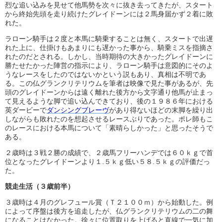
烈な追い込みを見せて他馬勢を次々に抜き去ってきたが、スタート
から終始先頭を走り続けたグレイドーンには２馬身届かず２着に敗
れた。
ラローン騎手は２度と本馬に騎乗することは無く、スタートで出遅
れた上に、仕掛けもあまりにも遅かった事から、騎乗ミスを指摘さ
れたのだとされる。しかし、当時期待の大きかったグレイドーンに
勝たせたかった陣営の指示により、ラローン騎手は意図的にそのよ
うなレースをしたのではないかという説もあり、真相は不明であ
る。この仏グランクリテリウムを筆者は映像で見た事があるが、先
頭のグレイドーンからは遠く離れた後方から文字通り他馬が止まっ
て見えるような脚で追い込んできており、後の１９８６年における
英ダービーで
ダンシングブレーヴ
があり得ないほどの末脚を繰り出
しながらも敗れたのを想起させるレースぶりであった。ポレ師もこ
のレースにおける本馬について「素晴らしかった」と思ったそうで
ある。
２歳時は３戦２勝の成績で、２歳馬フリーハンデでは６０ｋｇで首
位となったグレイドーンより１.５ｋｇ低い５８.５ｋｇの評価だっ
た。
競走生活（３歳前半）
３歳時は４月のグレフュール賞（Ｔ２１００ｍ）から始動した。例
によって序盤は後方を追走したが、仏グランクリテリウムの二の舞
になることはなかった。徐々に位置取りを上げると直線で一気に加