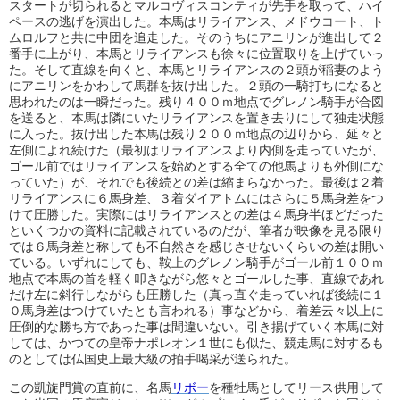
スタートが切られるとマルコヴィスコンティが先手を取って、ハイ
ペースの逃げを演出した。本馬はリライアンス、メドウコート、ト
ムロルフと共に中団を追走した。そのうちにアニリンが進出して２
番手に上がり、本馬とリライアンスも徐々に位置取りを上げていっ
た。そして直線を向くと、本馬とリライアンスの２頭が稲妻のよう
にアニリンをかわして馬群を抜け出した。２頭の一騎打ちになると
思われたのは一瞬だった。残り４００ｍ地点でグレノン騎手が合図
を送ると、本馬は隣にいたリライアンスを置き去りにして独走状態
に入った。抜け出した本馬は残り２００ｍ地点の辺りから、延々と
左側によれ続けた（最初はリライアンスより内側を走っていたが、
ゴール前ではリライアンスを始めとする全ての他馬よりも外側にな
っていた）が、それでも後続との差は縮まらなかった。最後は２着
リライアンスに６馬身差、３着ダイアトムにはさらに５馬身差をつ
けて圧勝した。実際にはリライアンスとの差は４馬身半ほどだった
といくつかの資料に記載されているのだが、筆者が映像を見る限り
では６馬身差と称しても不自然さを感じさせないくらいの差は開い
ている。いずれにしても、鞍上のグレノン騎手がゴール前１００ｍ
地点で本馬の首を軽く叩きながら悠々とゴールした事、直線であれ
だけ左に斜行しながらも圧勝した（真っ直ぐ走っていれば後続に１
０馬身差はつけていたとも言われる）事などから、着差云々以上に
圧倒的な勝ち方であった事は間違いない。引き揚げていく本馬に対
しては、かつての皇帝ナポレオン１世にも似た、競走馬に対するも
のとしては仏国史上最大級の拍手喝采が送られた。
この凱旋門賞の直前に、名馬
リボー
を種牡馬としてリース供用して