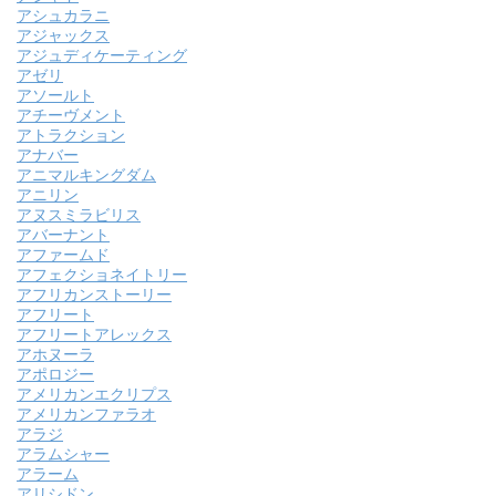
アシュカラニ
アジャックス
アジュディケーティング
アゼリ
アソールト
アチーヴメント
アトラクション
アナバー
アニマルキングダム
アニリン
アヌスミラビリス
アバーナント
アファームド
アフェクショネイトリー
アフリカンストーリー
アフリート
アフリートアレックス
アホヌーラ
アポロジー
アメリカンエクリプス
アメリカンファラオ
アラジ
アラムシャー
アラーム
アリシドン