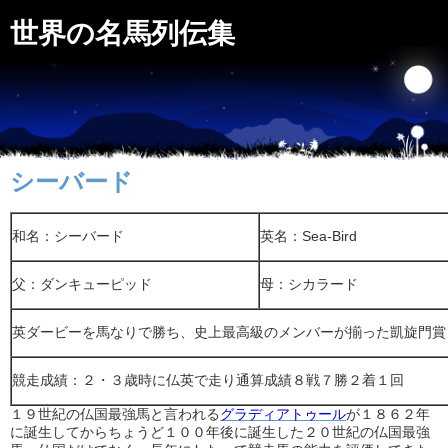
世界の名馬列伝集
シーバード
和名：シーバード
英名：Sea-Bird
父：ダンキューピッド
母：シカラード
英ダービーを馬なりで勝ち、史上最高級のメンバーが揃った凱旋門賞
競走成績：２・３歳時に仏英で走り通算成績８戦７勝２着１回
１９世紀の仏国最強馬と言われる
グラディアトゥール
が１８６２年
に誕生してからちょうど１００年後に誕生した２０世紀の仏国最強