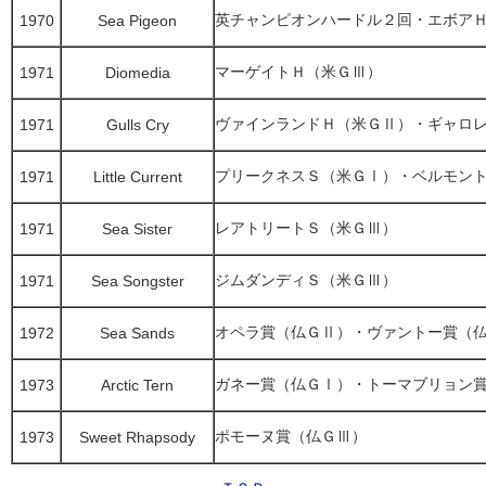
英チャンピオンハードル２回・エボア
1970
Sea Pigeon
マーゲイトＨ（米ＧⅢ）
1971
Diomedia
ヴァインランドＨ（米ＧⅡ）・ギャロ
1971
Gulls Cry
プリークネスＳ（米ＧⅠ）・ベルモン
1971
Little Current
レアトリートＳ（米ＧⅢ）
1971
Sea Sister
ジムダンディＳ（米ＧⅢ）
1971
Sea Songster
オペラ賞（仏ＧⅡ）・ヴァントー賞（
1972
Sea Sands
ガネー賞（仏ＧⅠ）・トーマブリョン
1973
Arctic Tern
ポモーヌ賞（仏ＧⅢ）
1973
Sweet Rhapsody