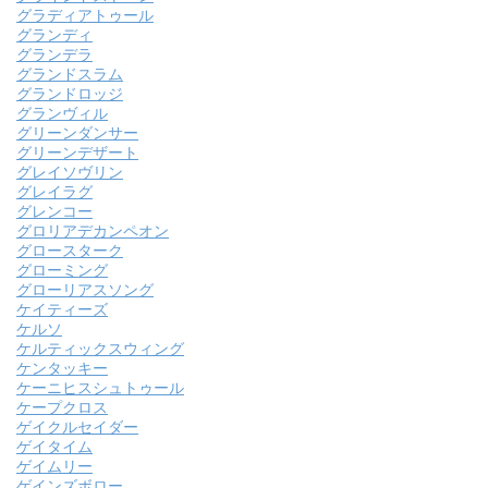
グラディアトゥール
グランディ
グランデラ
グランドスラム
グランドロッジ
グランヴィル
グリーンダンサー
グリーンデザート
グレイソヴリン
グレイラグ
グレンコー
グロリアデカンペオン
グロースターク
グローミング
グローリアスソング
ケイティーズ
ケルソ
ケルティックスウィング
ケンタッキー
ケーニヒスシュトゥール
ケープクロス
ゲイクルセイダー
ゲイタイム
ゲイムリー
ゲインズボロー