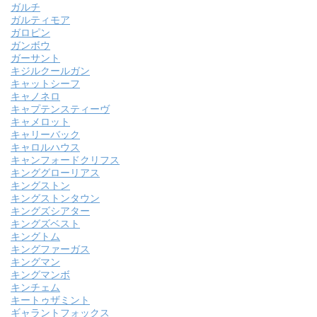
ガルチ
ガルティモア
ガロピン
ガンボウ
ガーサント
キジルクールガン
キャットシーフ
キャノネロ
キャプテンスティーヴ
キャメロット
キャリーバック
キャロルハウス
キャンフォードクリフス
キンググローリアス
キングストン
キングストンタウン
キングズシアター
キングズベスト
キングトム
キングファーガス
キングマン
キングマンボ
キンチェム
キートゥザミント
ギャラントフォックス