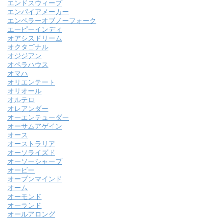
エンドスウィープ
エンパイアメーカー
エンペラーオブノーフォーク
エーピーインディ
オアシスドリーム
オクタゴナル
オジジアン
オペラハウス
オマハ
オリエンテート
オリオール
オルテロ
オレアンダー
オーエンテューダー
オーサムアゲイン
オース
オーストラリア
オーソライズド
オーソーシャープ
オービー
オープンマインド
オーム
オーモンド
オーランド
オールアロング