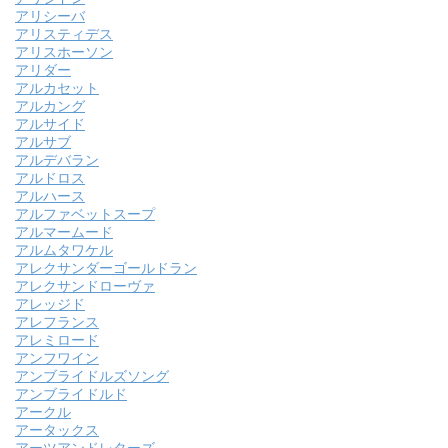
アリシーバ
アリスティデス
アリスホーソン
アリダー
アルカセット
アルカング
アルサイド
アルサブ
アルデバラン
アルドロス
アルハース
アルファベットスープ
アルマームード
アルムタワケル
アレクサンダーゴールドラン
アレクサンドローヴァ
アレッジド
アレフランス
アレミロード
アンフワイン
アンブライドルズソング
アンブライドルド
アークル
アータックス