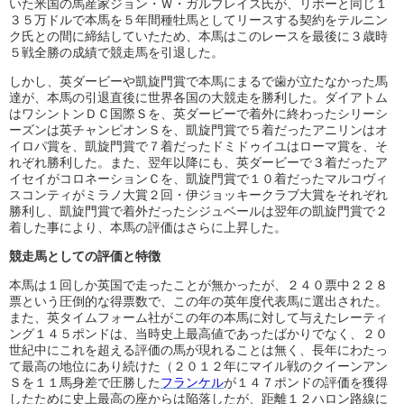
いた米国の馬産家ジョン・Ｗ・ガルブレイス氏が、リボーと同じ１
３５万ドルで本馬を５年間種牡馬としてリースする契約をテルニン
ク氏との間に締結していたため、本馬はこのレースを最後に３歳時
５戦全勝の成績で競走馬を引退した。
しかし、英ダービーや凱旋門賞で本馬にまるで歯が立たなかった馬
達が、本馬の引退直後に世界各国の大競走を勝利した。ダイアトム
はワシントンＤＣ国際Ｓを、英ダービーで着外に終わったシリーシ
ーズンは英チャンピオンＳを、凱旋門賞で５着だったアニリンはオ
イロパ賞を、凱旋門賞で７着だったドミドゥイユはローマ賞を、そ
れぞれ勝利した。また、翌年以降にも、英ダービーで３着だったア
イセイがコロネーションＣを、凱旋門賞で１０着だったマルコヴィ
スコンティがミラノ大賞２回・伊ジョッキークラブ大賞をそれぞれ
勝利し、凱旋門賞で着外だったシジュベールは翌年の凱旋門賞で２
着した事により、本馬の評価はさらに上昇した。
競走馬としての評価と特徴
本馬は１回しか英国で走ったことが無かったが、２４０票中２２８
票という圧倒的な得票数で、この年の英年度代表馬に選出された。
また、英タイムフォーム社がこの年の本馬に対して与えたレーティ
ング１４５ポンドは、当時史上最高値であったばかりでなく、２０
世紀中にこれを超える評価の馬が現れることは無く、長年にわたっ
て最高の地位にあり続けた（２０１２年にマイル戦のクイーンアン
Ｓを１１馬身差で圧勝した
フランケル
が１４７ポンドの評価を獲得
したために史上最高の座からは陥落したが、距離１２ハロン路線に