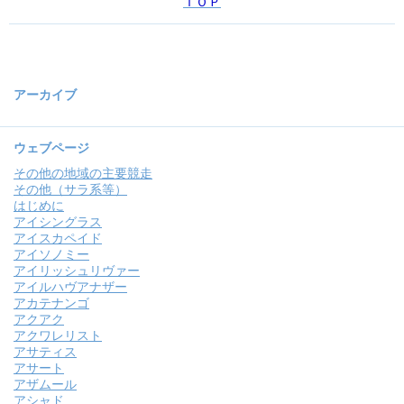
ＴＯＰ
アーカイブ
ウェブページ
その他の地域の主要競走
その他（サラ系等）
はじめに
アイシングラス
アイスカペイド
アイソノミー
アイリッシュリヴァー
アイルハヴアナザー
アカテナンゴ
アクアク
アクワレリスト
アサティス
アサート
アザムール
アシャド