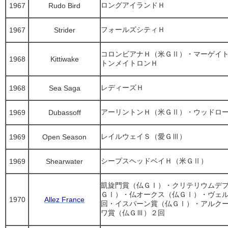
ロングアイランドＨ
1967
Rudo Bird
フォールズシティＨ
1967
Strider
コロンビアナＨ（米ＧⅡ）・マーゲイ
1968
Kittiwake
トンメイトロンＨ
レディーズＨ
1968
Sea Saga
アーリントンＨ（米ＧⅡ）・ウッドロ
1969
Dubassoff
レイルウェイＳ（愛ＧⅢ）
1969
Open Season
シープスヘッドベイＨ（米ＧⅡ）
1969
Shearwater
凱旋門賞（仏ＧⅠ）・クリテリウムデ
ＧⅠ）・仏オークス（仏ＧⅠ）・ヴェ
1970
Allez France
回・イスパーン賞（仏ＧⅠ）・アルク
ワ賞（仏ＧⅢ）２回