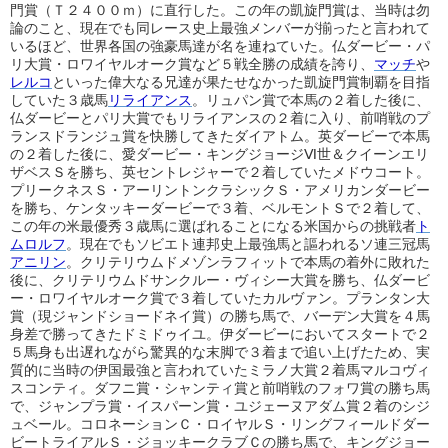
門賞（Ｔ２４００ｍ）に直行した。この年の凱旋門賞は、当時は勿
論のこと、現在でも同レース史上最強メンバーが揃ったと言われて
いるほど、世界各国の強豪馬達が名を連ねていた。仏ダービー・パ
リ大賞・ロワイヤルオーク賞など５戦全勝の成績を誇り、
マッチ
や
レルコ
といった偉大なる兄達が果たせなかった凱旋門賞制覇を目指
していた３歳馬
リライアンス
。リュパン賞で本馬の２着した後に、
仏ダービーとパリ大賞でもリライアンスの２着に入り、前哨戦のプ
ランスドランジュ賞を快勝してきたダイアトム。英ダービーで本馬
の２着した後に、愛ダービー・キングジョージⅥ世＆クイーンエリ
ザベスＳを勝ち、英セントレジャーで２着していたメドウコート。
プリークネスＳ・アーリントンクラシックＳ・アメリカンダービー
を勝ち、ケンタッキーダービーで３着、ベルモントＳで２着して、
この年の米最優秀３歳馬に選ばれることになる米国からの挑戦者
ト
ムロルフ
。現在でもソビエト連邦史上最強馬と謳われるソ連三冠馬
アニリン
。クリテリウムドメゾンラフィットで本馬の着外に敗れた
後に、クリテリウムドサンクルー・ヴィシー大賞を勝ち、仏ダービ
ー・ロワイヤルオーク賞で３着していたカルヴァン。プランタン大
賞（現ジャンドショードネイ賞）の勝ち馬で、バーデン大賞を４馬
身差で勝ってきたドミドゥイユ。伊ダービーにおいてスタートで２
５馬身も出遅れながら驚異的な末脚で３着まで追い上げたため、実
質的に当時の伊国最強と言われていたミラノ大賞２着馬マルコヴィ
スコンティ。ダフニ賞・シャンティ賞と前哨戦のフォワ賞の勝ち馬
で、ジャンプラ賞・イスパーン賞・ユジェーヌアダム賞２着のシジ
ュベール。コロネーションＣ・ロイヤルＳ・リングフィールドダー
ビートライアルＳ・ジョッキークラブＣの勝ち馬で、キングジョー