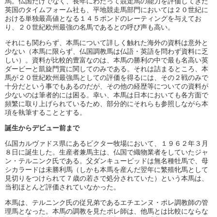
馬。仏国だけでなく、長年にわたって競走馬の能力を評価してきた
英国のタイムフォーム社も、平地競走馬部門においては２０世紀に
おける単独最高値となる１４５ポンドのレーティングを与えてお
り、２０世紀欧州最強の名馬であるとの呼び声も高い。
それにも関わらず、本馬について詳しく触れた海外の資料は意外と
少ない（本馬に限らず、仏国調教馬は仏語・英語を問わず資料に乏
しい）。資料が比較的豊富なのは、本馬の勝利の中で最も名高い英
ダービーと凱旋門賞に関してのみである。それは詰まるところ、本
馬が２０世紀欧州最強馬としての評価を得るには、その２戦のみで
十分だという事でもあるのだが、その他の経歴等についての資料が
少ないのは筆者的には困る。幸い、本馬は日本においても各方面で
頻繁に取り上げられているため、部分的にそれらも参照しながら本
項を執筆することとする。
誕生からデビュー前まで
仏国カルヴァドス県にあるビクター牧場において、１９６２年３月
８日に誕生した。生産者兼馬主は、仏国で織物業者をしていたジャ
ン・テルニンク氏である。父ダンキューピッドは無名種牡馬で、母
シカラードは未勝利馬（しかも本馬を産んだ翌年に繁殖牝馬として
見切りをつけられて７歳の若さで処分されていた）という本馬は、
当初ほとんど評価されていなかった。
本馬は、テルニンク氏の従兄弟であるエチエンヌ・ポレ調教師の管
理馬となった。本馬の調教を見たポレ師は、他馬とは比較にならな