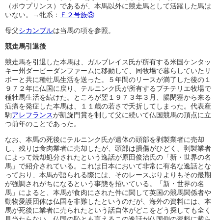
（ボウプリンス）であるが、本馬以外に競走馬として活躍した馬は
いない。→牝系：
Ｆ２号族③
母父
シカンブル
は当馬の項を参照。
競走馬引退後
競走馬を引退した本馬は、ガルブレイス氏が所有する米国ケンタッ
キー州ダービーダンファームに移動して、同牧場で暮らしていたリ
ボーと共に種牡馬生活を送った。５年間のリースが満了した後の１
９７２年に仏国に戻り、テルニンク氏が所有するプチテリエ牧場で
種牡馬生活を続けた。ところが翌１９７３年３月、腸閉塞から来る
疝痛を発症した本馬は、１１歳の若さで夭折してしまった。代表産
駒
アレフランス
が凱旋門賞を制して父に続いて仏国競馬の頂点に立
つ前年のことであった。
なお、本馬の死後にテルニンク氏が遺体の頭部を剥製業者に売却
し、残りは食肉業者に売却したが、頭部は損傷がひどく、剥製業者
によって焼却処分されたという逸話が原田俊治氏の「新・世界の名
馬」で紹介されている。これは日本において非常に有名な逸話とな
っており、本馬が語られる際には、そのレースぶりよりもその最期
が強調されがちになるという事態を招いている。「新・世界の名
馬」によると、本馬が食肉にされた件に関して英国の競馬関係者や
動物愛護団体は仏国を非難したというのだが、海外の資料には、本
馬が死後に業者に売られたという話自体がどこをどう探しても全く
見当たらない。仏国の恥とも言えるこの逸話が仏国側の資料に載ら