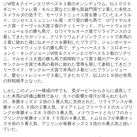
ジⅥ世＆クイーンエリザベスＳ３着のオンシデュウム。仏１０００
ギニー・フォレ賞・モルニ賞などに勝ち凱旋門賞で２着した名牝エ
スメラルダの息子で、モーリスドニュイユ賞を勝っていたエメラル
ド。コンセイユミュニシパル賞・ボワ賞の勝ち馬で、ロワイヤルオ
ーク賞・ドーヴィル大賞２着のティミーラッド。グレートヴォルテ
ィジュールＳの勝ち馬で、ロワイヤルオーク賞でリライアンスの２
着してきたラガッツォ。クリテリウムドメゾンラフィットで本馬の
２着に敗れた後に仏オークスを勝利したブラブラ。ジョンポーター
Ｓ・ハードウィックＳの勝ち馬で、デューハーストＳ・コロネーシ
ョンＣ・キングジョージⅥ世＆クイーンエリザベスＳ２着のソデリ
ニ。マルセイユ大賞の勝ち馬で前哨戦フォワ賞３着のアーダバン。
サンクルー大賞で本馬の着外に敗れた雪辱を期して参戦してきたフ
リーライド。サンクルー大賞で本馬の３着だったフランシリュー
ス。愛セントレジャーで３着してきたカリフ。以上の１９頭が本馬
の対戦相手となった。
しかしこのメンバー構成の中でも、英ダービーからさらに成長して
いた本馬の評価は断然であり、久々の影響か発汗が見られたもの
の、単勝オッズ２.２倍の１番人気に支持された。リライアンスが単
勝オッズ５.５倍の２番人気、ダイアトムとフリーライドのカップリ
ングが単勝オッズ８.５倍の３番人気、メドウコートとカリフのカッ
プリングが単勝オッズ８.７５倍の４番人気、トムロルフが単勝オッ
ズ９倍の５番人気、アニリンが単勝オッズ２３倍の６番人気と続い
ていた。