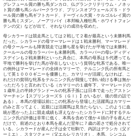
グレフュール賞の勝ち馬ダンカロ、仏グランクリテリウム・ノネッ
ト賞の勝ち馬シルバークラウド、プリンスオブウェールズＳ・ドラ
ール賞の勝ち馬ギフトカード、ドーヴィル大賞・ケルゴルレイ賞の
勝ち馬ミスダン、ノーアリバイ（本邦輸入種牡馬・ホワイトフォン
テンの父）などが出て、それなりの成功を収めた。
母シカラードは競走馬としては２戦して２着が最高という未勝利馬
だった。シカラードの母マーマレードは１戦未勝利、マーマレード
の母クールールも障害競走では勝ち星を挙げたが平地では未勝利、
クールールの母カラーバーも未勝利馬、カラーバーの母レディディ
スデインも２戦未勝利といった具合に、本馬の母系は５代遡っても
平地で勝利を挙げた馬が存在しないという貧弱な牝系である。唯一
の例外はマーマレードの全姉カマリーで、テルニンク氏の所有馬と
して英１０００ギニーを優勝した。カマリーが活躍しなければ、こ
れだけの貧弱な牝系をテルニンク氏が我慢して飼い続ける事は無か
っただろうと言われている（カマリーの１歳年下、マーマレードの
１歳年上の半姉グランドールの牝系子孫には日本で走ったアストン
マーチャン【スプリンターズＳ（ＧⅠ）】がいるが、後の世の話で
ある）。本馬の登場以前にこの牝系から登場した活躍馬はカマリー
のみと言ってよく、近親には活躍馬は見当たらない。このように血
統が悪かった上に競走成績も冴えなかったシカラードに対するテル
ニンク氏の評価は非常に低く、本馬を含めて僅か４頭の子を産んだ
だけで、前述のとおり本馬を産んだ翌年に７歳の若さで処分されて
いる。シカラードが産んだ子は全て牡駒で、内訳はデラシカ（父ド
ーミエ）、スタツクォー（父エルレリカリオ）、本馬、シンコム