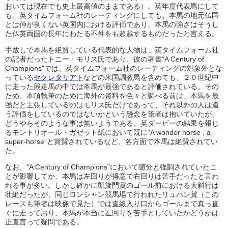
おいては現在でも史上最高値のままである）。英年度代表馬にして
も、英タイムフォーム社のレーティングにしても、本馬の地元仏国
とは仲が良くない英国内における評価であり、本馬の強さはそうし
た仏英両国の長年にわたる不仲をも超越するものだったと言える。
手放しで本馬を絶賛している代表的な人物は、英タイムフォーム社
の記者だったトニー・モリス氏であり、彼の著書“A Century of
Champions”では、英タイムフォーム社のレーティングの対象外とな
っている
セクレタリアト
などの米国調教馬を含めても、２０世紀中
に走った競走馬の中では本馬が最強であると評価されている。その
ため、本項執筆のために海外の資料を色々と調べる前は、本馬を最
強だと主張しているのはモリス氏だけであって、それ以外の人は違
う評価をしているのではないかという懸念を筆者は抱いていたが、
どうやらそのような事は無いようである。英ダービーの結果を報じ
るモントリオール・ガゼット紙において既に“A wonder horse , a
super-horse”と賞賛されているなど、各方面で本馬は絶賛されてい
た。
なお、“A Century of Champions”において随分と強調されていたこ
とが影響してか、本馬は左回りが得意で右回りは苦手だったと言わ
れる事が多い。しかし確かに凱旋門賞のゴール前における大斜行は
壮絶だったが、同じロンシャン競馬場で行われたリュパン賞（この
レースも筆者は映像で見た）では直線入り口からゴールまで真っ直
ぐに走っており、本馬が本当に左回りを苦手としていたかどうかは
正直言って疑問である。