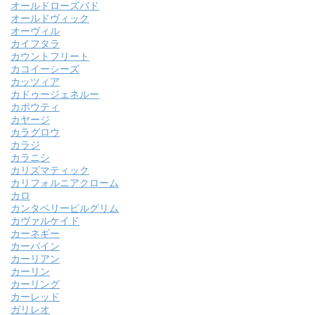
オールドローズバド
オールドヴィック
オーヴィル
カイフタラ
カウントフリート
カコイーシーズ
カッツィア
カドゥージェネルー
カポウティ
カヤージ
カラグロウ
カラジ
カラニシ
カリズマティック
カリフォルニアクローム
カロ
カンタベリーピルグリム
カヴァルケイド
カーネギー
カーバイン
カーリアン
カーリン
カーリング
カーレッド
ガリレオ