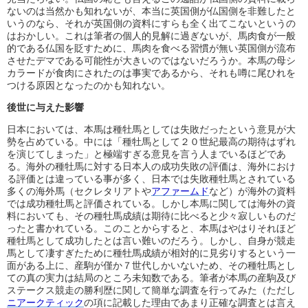
ないのは当然かも知れないが、本当に英国側が仏国側を非難したと
いうのなら、それが英国側の資料にすらも全く出てこないというの
はおかしい。これは筆者の個人的見解に過ぎないが、馬肉食が一般
的である仏国を貶すために、馬肉を食べる習慣が無い英国側が流布
させたデマである可能性が大きいのではないだろうか。本馬の母シ
カラードが食肉にされたのは事実であるから、それも噂に尾ひれを
つける原因となったのかも知れない。
後世に与えた影響
日本においては、本馬は種牡馬としては失敗だったという意見が大
勢を占めている。中には「種牡馬として２０世紀最高の期待はずれ
を演じてしまった」と極端すぎる意見を言う人までいるほどであ
る。海外の種牡馬に対する日本人の成功失敗の評価は、海外におけ
る評価とは違っている事が多く、日本では失敗種牡馬とされている
多くの海外馬（セクレタリアトや
アファームド
など）が海外の資料
では成功種牡馬と評価されている。しかし本馬に関しては海外の資
料においても、その種牡馬成績は期待に比べると少々寂しいものだ
ったと書かれている。このことからすると、本馬はやはりそれほど
種牡馬として成功したとは言い難いのだろう。しかし、自身が競走
馬として凄すぎたために種牡馬成績が相対的に見劣りするという一
面がある上に、産駒が僅か７世代しかいないため、その種牡馬とし
ての真の実力は結局のところ未知数である。筆者が本馬の産駒及び
ステークス競走の勝利歴に関して簡単な調査を行ってみた（ただし
ニアークティック
の項に記載した理由であまり正確な調査とは言え