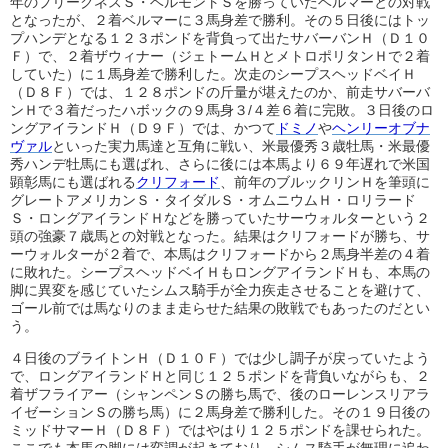
年のプリークネスＳ・ベルモントＳを勝っていたベルマーとの対戦
となったが、２着ベルマーに３馬身差で勝利。その５日後にはトッ
プハンデとなる１２３ポンドを背負って出たサバーバンＨ（Ｄ１０
Ｆ）で、２着ザウィナー（ジェトームＨとメトロポリタンＨで２着
していた）に１馬身差で勝利した。次走のシープスヘッドベイＨ
（Ｄ８Ｆ）では、１２８ポンドの斤量が堪えたのか、前走サバーバ
ンＨで３着だったハボックの９馬身３/４差６着に完敗。３日後のロ
ングアイランドＨ（Ｄ９Ｆ）では、かつて
ドミノ
や
ヘンリーオブナ
ヴァル
といった実力馬達と互角に戦い、米最優秀３歳牡馬・米最優
秀ハンデ牡馬にも選ばれ、さらに後には本馬より６９年遅れで米国
顕彰馬にも選ばれる
クリフォード
、前年のブルックリンＨを筆頭に
グレートアメリカンＳ・タイダルＳ・オムニウムＨ・ロリラード
Ｓ・ロングアイランドＨなどを勝っていたサーウォルターという２
頭の強豪７歳馬との対戦となった。結果はクリフォードが勝ち、サ
ーウォルターが２着で、本馬はクリフォードから２馬身半差の４着
に敗れた。シープスヘッドベイＨもロングアイランドＨも、本馬の
脚に異変を感じていたシムス騎手が全力疾走させることを避けて、
ゴール前では馬なりのまま走らせた結果の敗戦でもあったのだとい
う。
４日後のブライトンＨ（Ｄ１０Ｆ）では少し調子が戻っていたよう
で、ロングアイランドＨと同じ１２５ポンドを背負いながらも、２
着ザフライアー（シャンペンＳの勝ち馬で、後のローレンスリアラ
イゼーションＳの勝ち馬）に２馬身差で勝利した。その１９日後の
ミッドサマーＨ（Ｄ８Ｆ）ではやはり１２５ポンドを課せられた。