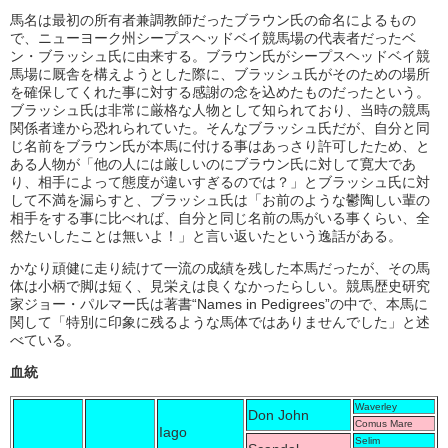
馬名は最初の所有者兼調教師だったブラウン氏の命名によるもの
で、ニューヨーク州シープスヘッドベイ競馬場の代表者だったベ
ン・ブラッシュ氏に由来する。ブラウン氏がシープスヘッドベイ競
馬場に厩舎を構えようとした際に、ブラッシュ氏がそのための場所
を確保してくれた事に対する感謝の念を込めたものだったという。
ブラッシュ氏は非常に厳格な人物として知られており、当時の競馬
関係者達から恐れられていた。そんなブラッシュ氏だが、自分と同
じ名前をブラウン氏が本馬に付ける事はあっさり許可したため、と
ある人物が「他の人には厳しいのにブラウン氏に対して寛大であ
り、相手によって態度が違いすぎるのでは？」とブラッシュ氏に対
して不満を漏らすと、ブラッシュ氏は「お前のような鬱陶しい輩の
相手をする事に比べれば、自分と同じ名前の馬がいる事くらい、全
然たいしたことは無いよ！」と言い返いたという逸話がある。
かなり頑健に走り続けて一流の成績を残した本馬だったが、その馬
体は小柄で脚は短く、見栄えは良くなかったらしい。競馬歴史研究
家ジョー・パルマー氏は著書“Names in Pedigrees”の中で、本馬に
関して「特別に印象に残るような馬体ではありませんでした」と述
べている。
血統
Waverley
Don John
Comus Mare
Iago
Selim