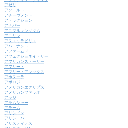
アゼリ
アソールト
アチーヴメント
アトラクション
アナバー
アニマルキングダム
アニリン
アヌスミラビリス
アバーナント
アファームド
アフェクショネイトリー
アフリカンストーリー
アフリート
アフリートアレックス
アホヌーラ
アポロジー
アメリカンエクリプス
アメリカンファラオ
アラジ
アラムシャー
アラーム
アリシドン
アリシーバ
アリスティデス