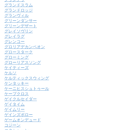
グランドスラム
グランドロッジ
グランヴィル
グリーンダンサー
グリーンデザート
グレイソヴリン
グレイラグ
グレンコー
グロリアデカンペオン
グロースターク
グローミング
グローリアスソング
ケイティーズ
ケルソ
ケルティックスウィング
ケンタッキー
ケーニヒスシュトゥール
ケープクロス
ゲイクルセイダー
ゲイタイム
ゲイムリー
ゲインズボロー
ゲームオンデュード
コジーン