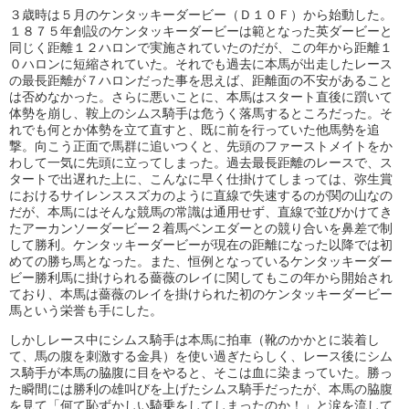
３歳時は５月のケンタッキーダービー（Ｄ１０Ｆ）から始動した。
１８７５年創設のケンタッキーダービーは範となった英ダービーと
同じく距離１２ハロンで実施されていたのだが、この年から距離１
０ハロンに短縮されていた。それでも過去に本馬が出走したレース
の最長距離が７ハロンだった事を思えば、距離面の不安があること
は否めなかった。さらに悪いことに、本馬はスタート直後に躓いて
体勢を崩し、鞍上のシムス騎手は危うく落馬するところだった。そ
れでも何とか体勢を立て直すと、既に前を行っていた他馬勢を追
撃。向こう正面で馬群に追いつくと、先頭のファーストメイトをか
わして一気に先頭に立ってしまった。過去最長距離のレースで、ス
タートで出遅れた上に、こんなに早く仕掛けてしまっては、弥生賞
におけるサイレンススズカのように直線で失速するのが関の山なの
だが、本馬にはそんな競馬の常識は通用せず、直線で並びかけてき
たアーカンソーダービー２着馬ベンエダーとの競り合いを鼻差で制
して勝利。ケンタッキーダービーが現在の距離になった以降では初
めての勝ち馬となった。また、恒例となっているケンタッキーダー
ビー勝利馬に掛けられる薔薇のレイに関してもこの年から開始され
ており、本馬は薔薇のレイを掛けられた初のケンタッキーダービー
馬という栄誉も手にした。
しかしレース中にシムス騎手は本馬に拍車（靴のかかとに装着し
て、馬の腹を刺激する金具）を使い過ぎたらしく、レース後にシム
ス騎手が本馬の脇腹に目をやると、そこは血に染まっていた。勝っ
た瞬間には勝利の雄叫びを上げたシムス騎手だったが、本馬の脇腹
を見て「何て恥ずかしい騎乗をしてしまったのか！」と涙を流して