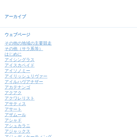
アーカイブ
ウェブページ
その他の地域の主要競走
その他（サラ系等）
はじめに
アイシングラス
アイスカペイド
アイソノミー
アイリッシュリヴァー
アイルハヴアナザー
アカテナンゴ
アクアク
アクワレリスト
アサティス
アサート
アザムール
アシャド
アシュカラニ
アジャックス
アジュディケーティング