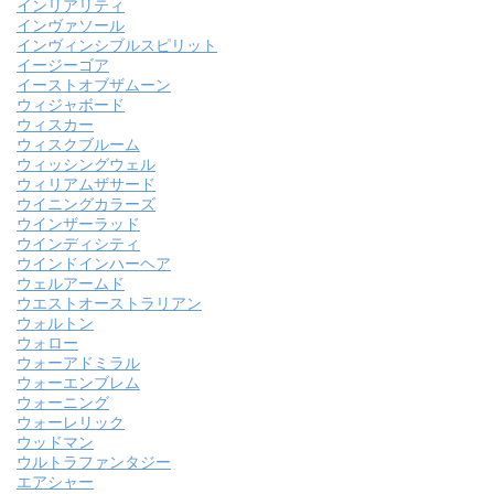
インリアリティ
インヴァソール
インヴィンシブルスピリット
イージーゴア
イーストオブザムーン
ウィジャボード
ウィスカー
ウィスクブルーム
ウィッシングウェル
ウィリアムザサード
ウイニングカラーズ
ウインザーラッド
ウインディシティ
ウインドインハーヘア
ウェルアームド
ウエストオーストラリアン
ウォルトン
ウォロー
ウォーアドミラル
ウォーエンブレム
ウォーニング
ウォーレリック
ウッドマン
ウルトラファンタジー
エアシャー