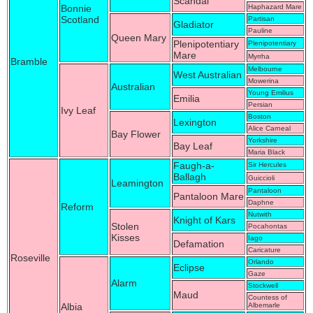
Scandal
Bonnie
Haphazard Mare
Scotland
Partisan
Gladiator
Pauline
Queen Mary
Plenipotentiary
Plenipotentiary
Mare
Myrrha
Bramble
Melbourne
West Australian
Mowerina
Australian
Young Emilius
Emilia
Persian
Ivy Leaf
Boston
Lexington
Alice Carneal
Bay Flower
Yorkshire
Bay Leaf
Maria Black
Faugh-a-
Sir Hercules
Ballagh
Guiccioli
Leamington
Pantaloon
Pantaloon Mare
Daphne
Reform
Nutwith
Knight of Kars
Stolen
Pocahontas
Kisses
Iago
Defamation
Caricature
Roseville
Orlando
Eclipse
Gaze
Alarm
Stockwell
Maud
Countess of
Albia
Albemarle