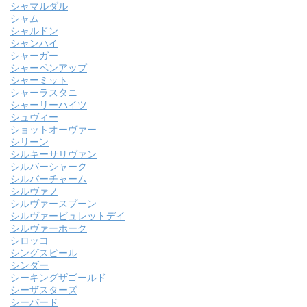
シャマルダル
シャム
シャルドン
シャンハイ
シャーガー
シャーペンアップ
シャーミット
シャーラスタニ
シャーリーハイツ
シュヴィー
ショットオーヴァー
シリーン
シルキーサリヴァン
シルバーシャーク
シルバーチャーム
シルヴァノ
シルヴァースプーン
シルヴァービュレットデイ
シルヴァーホーク
シロッコ
シングスピール
シンダー
シーキングザゴールド
シーザスターズ
シーバード