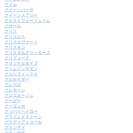
クイル
クイーンバーサ
クイーンメアリー
クエストフォーフェイム
クサール
クリス
クリスエス
クリスエヴァート
クリスキン
クリスタルグリッターズ
クリフォード
クリミナルタイプ
クリムゾンサタン
クルシフィックス
クルセイダー
クレペロ
クレモーン
クロコルージュ
クーガー
クーヨンガ
グッバイヘイロー
グラインドストーン
グラディアトゥール
グランディ
グランデラ