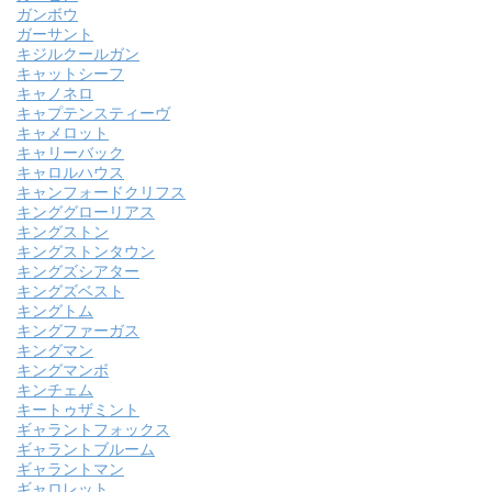
ガンボウ
ガーサント
キジルクールガン
キャットシーフ
キャノネロ
キャプテンスティーヴ
キャメロット
キャリーバック
キャロルハウス
キャンフォードクリフス
キンググローリアス
キングストン
キングストンタウン
キングズシアター
キングズベスト
キングトム
キングファーガス
キングマン
キングマンボ
キンチェム
キートゥザミント
ギャラントフォックス
ギャラントブルーム
ギャラントマン
ギャロレット