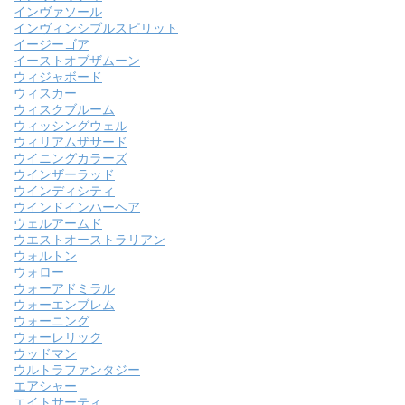
インヴァソール
インヴィンシブルスピリット
イージーゴア
イーストオブザムーン
ウィジャボード
ウィスカー
ウィスクブルーム
ウィッシングウェル
ウィリアムザサード
ウイニングカラーズ
ウインザーラッド
ウインディシティ
ウインドインハーヘア
ウェルアームド
ウエストオーストラリアン
ウォルトン
ウォロー
ウォーアドミラル
ウォーエンブレム
ウォーニング
ウォーレリック
ウッドマン
ウルトラファンタジー
エアシャー
エイトサーティ