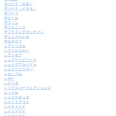
ザバード（ＧＢ）
ザバード（ＵＳＡ）
ザバーブ
ザビール
ザフィン
ザフォニック
ザフライングダッチマン
ザミンストレル
ザルカヴァ
シアトリカル
シアトルスルー
シアンモア
シェアードビリーフ
シェイクアルバドゥ
シェリフズスター
シカンブル
シガー
シケーダ
シックスパーフェクションズ
シックル
シニョリネッタ
シャットアウト
シャディード
シャトーゲイ
シャマルダル