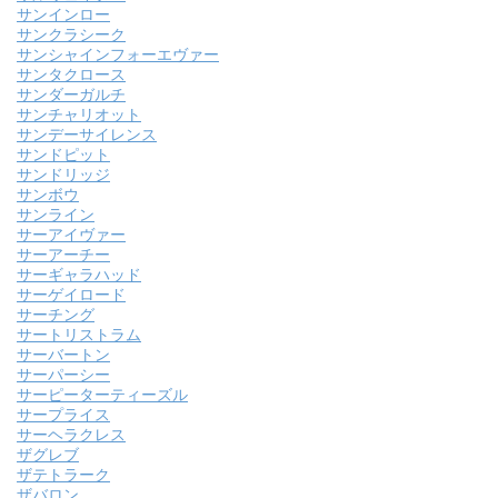
サンインロー
サンクラシーク
サンシャインフォーエヴァー
サンタクロース
サンダーガルチ
サンチャリオット
サンデーサイレンス
サンドピット
サンドリッジ
サンボウ
サンライン
サーアイヴァー
サーアーチー
サーギャラハッド
サーゲイロード
サーチング
サートリストラム
サーバートン
サーパーシー
サーピーターティーズル
サープライス
サーヘラクレス
ザグレブ
ザテトラーク
ザバロン