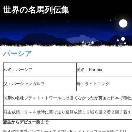
世界の名馬列伝集
パーシア
和名：パーシア
英名：Parthia
父：パーシャンガルフ
母：ライトニング
同期の名牝プティトエトワールには勝てなかったが英国と日本で種牡
競走成績：２～４歳時に英で走り通算成績１２戦６勝２着２回３着１
誕生からデビュー前まで
第４代準男爵ハンフリー・エドマンド・ド・トラフォード卿により