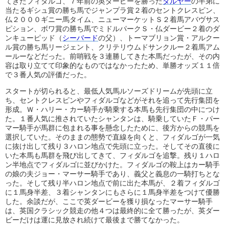
てきたフィダルゴ、７年前の英ダービーを勝った
タルヤー
の半弟に
当たるギシュ賞の勝ち馬でジャンプラ賞２着のセントクレスピン、
仏２０００ギニー馬タイム、ニューマーケットＳ２着馬アバヴサス
ピション、ボワ賞の勝ち馬でミドルパークＳ・仏ダービー２着のダ
ンキューピッド（
シーバード
の父）、トーマブリョン賞・アルクー
ル賞の勝ち馬リージェント、クリテリウムドサンクルー２着馬アム
ールーなどだった。前哨戦を３連勝してきた本馬だったが、その内
容は取り立てて印象的なものではなかったため、単勝オッズ１１倍
で３番人気の評価だった。
スタートが切られると、最低人気馬ルソーズドリームが先頭に立
ち、セントクレスピンやフィダルゴなどがそれを追って先行集団を
形成。Ｗ・ハリー・カー騎手が騎乗する本馬も先行集団の中につけ
た。１番人気に推されていたシャンタンは、騎乗していたＦ・パー
マー騎手が馬群に包まれる事を懸念したために、後方からの競馬を
選択していた。そのままの態勢で直線を向くと、フィダルゴが一気
に抜け出して残り３ハロン地点で先頭に立った。そしてその直後に
いた本馬も馬群を飛び出してきて、フィダルゴを追撃。残り１ハロ
ン半地点でフィダルゴに並びかけた。フィダルゴの鞍上はカー騎手
の娘の夫ジョー・マーサー騎手であり、義父と義息の一騎打ちとな
った。そして残り半ハロン地点で前に出た本馬が、２着フィダルゴ
に１馬身半差、３着シャンタンにもさらに１馬身半差をつけて優勝
した。余談だが、ここで英ダービーを獲り損なったマーサー騎手
は、英国クラシック競走の他４つは最終的に全て勝ったが、英ダー
ビーだけは運に見放され続けて最後まで勝てなかった。