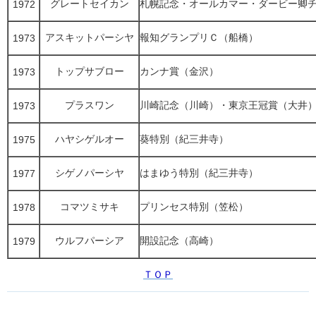
グレートセイカン
札幌記念・オールカマー・ダービー卿
1972
アスキットパーシヤ
報知グランプリＣ（船橋）
1973
トップサブロー
カンナ賞（金沢）
1973
プラスワン
川崎記念（川崎）・東京王冠賞（大井
1973
ハヤシゲルオー
葵特別（紀三井寺）
1975
シゲノパーシヤ
はまゆう特別（紀三井寺）
1977
コマツミサキ
プリンセス特別（笠松）
1978
ウルフパーシア
開設記念（高崎）
1979
ＴＯＰ