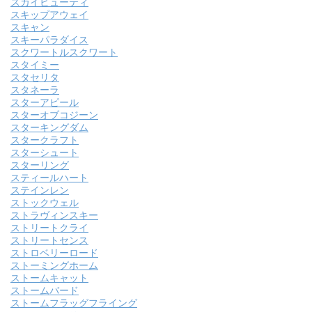
スカイビューティ
スキップアウェイ
スキャン
スキーパラダイス
スクワートルスクワート
スタイミー
スタセリタ
スタネーラ
スターアピール
スターオブコジーン
スターキングダム
スタークラフト
スターシュート
スターリング
スティールハート
ステインレン
ストックウェル
ストラヴィンスキー
ストリートクライ
ストリートセンス
ストロベリーロード
ストーミングホーム
ストームキャット
ストームバード
ストームフラッグフライング