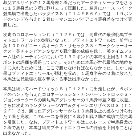
叔父アルサイドの１２馬身差２着だったアークティシーラフをさら
に１５馬身差の３着に葬り去って圧勝した。翌月にハーストパーク
競馬場で出走したパラダイスＳ（Ｔ１４Ｆ６６Ｙ）では、１９ポン
ドのハンデを与えた２着ローマンエンパイアに４馬身差をつけて完
勝した。
次走のコロネーションＣ（Ｔ１２Ｆ）では、同世代の最強牝馬プテ
ィトエトワールとの対戦となった。プティトエトワールは、前年に
英１０００ギニー・英オークス・サセックスＳ・ヨークシャーオー
クス・英チャンピオンＳなど６戦全勝の成績を残し、英タイムフォ
ーム社のレーティングにおいて１３２ポンドの本馬を上回る１３４
ポンドの評価を獲得していた。そのために本馬が世代最強の地位を
手に入れるためには、ここで勝たなければならなかった。しかし結
果はプティトエトワールが勝利を収め、１馬身半差の２着に敗れた
本馬は世代最強の座を奪取する事は出来なかった。
本馬は続いてハードウィックＳ（Ｔ１２Ｆ）に出走したが、６ポン
ドのハンデを与えたコロネーションＳ・カンバーランドロッジＳ・
ジョンポーターＳの勝ち馬アグレッサーの１馬身半差２着に敗退。
さらに次走のキングジョージⅥ世＆クイーンエリザベスＤＳ（Ｔ１
２Ｆ）では、勝ったアグレッサーから１０馬身以上の差をつけられ
た７着と完敗。このレースを最後に４歳時５戦２勝の成績で競走馬
を引退した。なお、プティトエトワールはこのレースで半馬身差の
２着であり、本馬は結局プティトエトワールの評価を上回ることは
出来なかった。