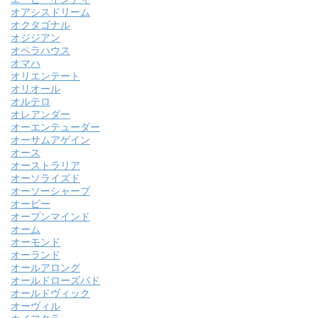
オアシスドリーム
オクタゴナル
オジジアン
オペラハウス
オマハ
オリエンテート
オリオール
オルテロ
オレアンダー
オーエンテューダー
オーサムアゲイン
オース
オーストラリア
オーソライズド
オーソーシャープ
オービー
オープンマインド
オーム
オーモンド
オーランド
オールアロング
オールドローズバド
オールドヴィック
オーヴィル