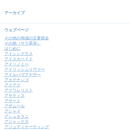
アーカイブ
ウェブページ
その他の地域の主要競走
その他（サラ系等）
はじめに
アイシングラス
アイスカペイド
アイソノミー
アイリッシュリヴァー
アイルハヴアナザー
アカテナンゴ
アクアク
アクワレリスト
アサティス
アサート
アザムール
アシャド
アシュカラニ
アジャックス
アジュディケーティング