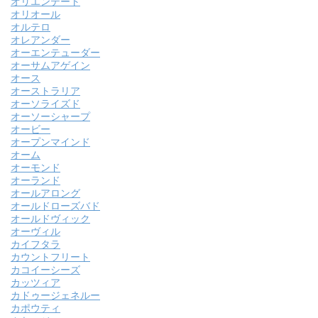
オリエンテート
オリオール
オルテロ
オレアンダー
オーエンテューダー
オーサムアゲイン
オース
オーストラリア
オーソライズド
オーソーシャープ
オービー
オープンマインド
オーム
オーモンド
オーランド
オールアロング
オールドローズバド
オールドヴィック
オーヴィル
カイフタラ
カウントフリート
カコイーシーズ
カッツィア
カドゥージェネルー
カポウティ