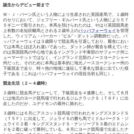
誕生からデビュー前まで
Ｗ・Ｊ・バーン氏という人物により生産された英国産馬で、１歳時
のセリにおいて、ジェフリー・ギルバート氏という人物により５７
５ギニーで取引された。本馬を預けられたのは、やはり英国競馬史
上有数の名短距離馬とされる２歳年上の
パッパフォーウェイ
を管理
した、ウィリアム・パーカー・“ビル”・ダットン調教師だった。パ
ッパフォーウェイは３歳限りで競走馬を引退しており、厩舎におい
ては本馬とほぼ入れ違いであった。ダットン師が厩舎を構えていた
のは英国競馬の中心地であるイングランド中東部のサフォーク州ニ
ューマーケットではなく、イングランド北部のノースヨークシャー
州だった。そのために本馬は基本的に地元ノースヨークシャー州の
下級競走で走り、時々他の地域に遠征して著名な競走に出ていた様
子である（これはパッパフォーウェイの現役当初も同じ）。
競走生活（２～４歳時）
２歳時に競走馬デビューして、下級競走を４連勝した。そして８月
には地元のヨーク競馬場で行われるジムクラックＳ（Ｔ６Ｆ）に出
走したのだが、ユデイモンの着外に敗れた。
３歳時には６月にアスコット競馬場で行われたキングズスタンドＳ
（Ｔ５Ｆ）に出走して、ジュライＳの勝ち馬でミドルパークＳ・ジ
ュライＣ２着・キングズスタンドＳ・ナンソープＳ３着のエドムン
ドを２着に破って勝利している。８月にヨーク競馬場で出走したナ