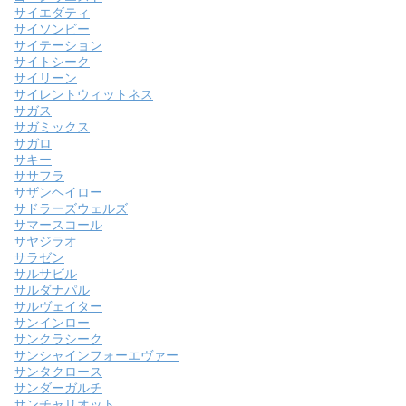
サイエダティ
サイソンビー
サイテーション
サイトシーク
サイリーン
サイレントウィットネス
サガス
サガミックス
サガロ
サキー
ササフラ
サザンヘイロー
サドラーズウェルズ
サマースコール
サヤジラオ
サラゼン
サルサビル
サルダナパル
サルヴェイター
サンインロー
サンクラシーク
サンシャインフォーエヴァー
サンタクロース
サンダーガルチ
サンチャリオット