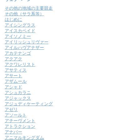
その他の地域の主要競走
その他（サラ系等）
はじめに
アイシングラス
アイスカペイド
アイソノミー
アイリッシュリヴァー
アイルハヴアナザー
アカテナンゴ
アクアク
アクワレリスト
アサティス
アサート
アザムール
アシャド
アシュカラニ
アジャックス
アジュディケーティング
アゼリ
アソールト
アチーヴメント
アトラクション
アナバー
アニマルキングダム