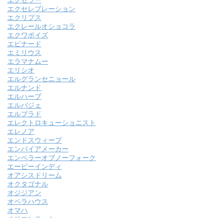
エクセラー
エクセレブレーション
エクリプス
エクレールオショコラ
エクワポイズ
エピナード
エミリウス
エラマナムー
エリシオ
エルグランセニョール
エルナンド
エルハーブ
エルバジェ
エルプラド
エレクトロキューショニスト
エレノア
エンドスウィープ
エンパイアメーカー
エンペラーオブノーフォーク
エーピーインディ
オアシスドリーム
オクタゴナル
オジジアン
オペラハウス
オマハ