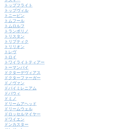
トスマー
トップフライト
トップヴィル
トニービン
トムフール
トムロルフ
トランポリノ
トリスタン
トリプティク
トリリオン
トレヴ
トロイ
トワイライトティアー
トーマンバイ
ドクターデヴィアス
ドクターファーガー
ドノヴァン
ドバイミレニアム
ドバウィ
ドミノ
ドリームアヘッド
ドリームウェル
ドロッセルマイヤー
ドワイエン
ドンカスター