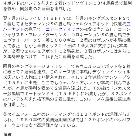
４ポンドのハンデを与えた２着レッドソヴリンに３/４馬身差で勝利
を収め、同競走の２連覇を達成した。
翌７月のジュライＣ（Ｔ６Ｆ）では、前月のキングズスタンドＳで
２着してきたチャレンジＳの勝ち馬ウェルシュアボット（快速馬
ア
バーナント
の息子で、
ニアークティック
の叔父に当たる）、コーン
ウォリスＳ・フレッドダーリンＳ・コロネーションＳの勝ち馬でチ
ェヴァリーパークＳ・英１０００ギニー２着のロザルバが本馬に挑
んできた。しかし単勝オッズ２.１倍の１番人気に支持された本馬
が、２着ウェルシュアボットに２馬身差、３着ロザルバにはさらに
３馬身差をつけて、これまた２連覇を達成した。
同月のキングジョージＳ（Ｔ５Ｆ）でもウェルシュアボットを２着
に破って２連覇を達成。このレース後に本馬はデヴィッド・ウィル
ズ氏という人物により購入された。そして３年連続でナンソープＳ
（Ｔ５Ｆ）に出走。ここでもウェルシュアボットが本馬に挑んでき
たが、本馬が勝利を収めて２連覇を達成した。その後はドンカスタ
ー競馬場でポートランドＨ（Ｔ５.５Ｆ）に出走したが、３２ポンド
のハンデを与えた格下馬の２着に敗れ、このレースを最後に競走馬
を引退した。
英タイムフォーム社のレーティングでは１３７ポンドの評価が与え
られ、１９５０年代の英国短距離路線では１３９ポンドのパッパフ
ォーウェイに次ぐ高評価となっている。
血統