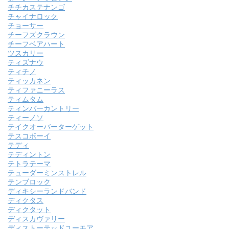
チチカステナンゴ
チャイナロック
チョーサー
チーフズクラウン
チーフベアハート
ツスカリー
ティズナウ
ティチノ
ティッカネン
ティファニーラス
ティムタム
ティンバーカントリー
ティーノソ
テイクオーバーターゲット
テスコボーイ
テディ
テディントン
テトラテーマ
テューダーミンストレル
テンブロック
ディキシーランドバンド
ディクタス
ディクタット
ディスカヴァリー
ディストーテッドユーモア