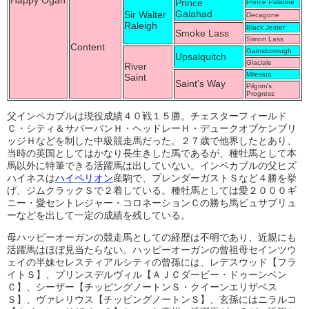
Happy Ogan
Prince
Prince Palatine
Galahad
Sir Walter
Decagone
Raleigh
Black Jester
Smoke Lass
Simon Lass
Content
Gainsborough
Upsalquitch
Glaciale
River
Milesius
Saint
Saint's Way
Pilgrim's
Progress
父インペカブルは現役成績４０戦１５勝。チェスターフィールド
Ｃ・シティ＆サバーバンＨ・ヘッドレーＨ・デュークオブケンブリ
ッジＨなどを制した中級競走馬だった。２７歳で他界したとあり、
当時の英国としてはかなり長生きした馬であるが、種牡馬として本
馬以外に特筆できる活躍馬は出していない。インペカブルの父ヒズ
ハイネスは
ハイペリオン
産駒で、プレンダーガストＳなど４勝を挙
げ、ジムクラックＳで２着している。種牡馬としては愛２０００ギ
ニー・愛セントレジャー・コロネーションＣの勝ち馬ビュサブリュ
ーなどを出して一定の成績を残している。
母ハッピーオーガンの競走馬としての経歴は不明であり、近親にも
活躍馬はほぼ見当たらない。ハッピーオーガンの曾祖母セインツウ
ェイの半妹セレスティアルシティの曾孫には、レデスウッド【フラ
イトＳ】、プリンスデルヴィル【ＡＪＣダービー・ドゥーンベン
Ｃ】、シーザー【チッピングノートンＳ・クイーンエリザベス
Ｓ】、ヴァレリウス【チッピングノートンＳ】、玄孫にはニラルコ