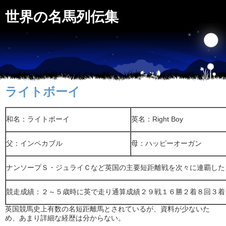
世界の名馬列伝集
ライトボーイ
和名：ライトボーイ
英名：Right Boy
父：インペカブル
母：ハッピーオーガン
ナンソープＳ・ジュライＣなど英国の主要短距離戦を次々に連覇した
競走成績：２～５歳時に英で走り通算成績２９戦１６勝２着８回３着
英国競馬史上有数の名短距離馬とされているが、資料が少ないた
め、あまり詳細な経歴は分からない。