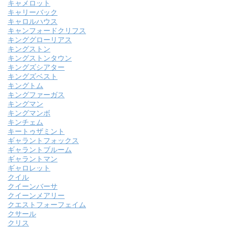
キャメロット
キャリーバック
キャロルハウス
キャンフォードクリフス
キンググローリアス
キングストン
キングストンタウン
キングズシアター
キングズベスト
キングトム
キングファーガス
キングマン
キングマンボ
キンチェム
キートゥザミント
ギャラントフォックス
ギャラントブルーム
ギャラントマン
ギャロレット
クイル
クイーンバーサ
クイーンメアリー
クエストフォーフェイム
クサール
クリス