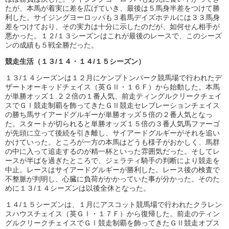
たが、本馬が着実に差を広げていき、最後は５馬身半差をつけて勝
利した。サイジングヨーロッパも３着馬デイズホテルには３３馬身
差をつけており、その実力は十分に示したのだが、如何せん相手が
悪かった。１２/１３シーズンはこれが最後のレースで、このシーズ
ンの成績も５戦全勝だった。
競走生活（１３
/
１４・１４
/
１５シーズン）
１３/１４シーズンは１２月にケンプトンパーク競馬場で行われたデ
ザートオーキッドチェイス（英ＧⅡ・１６Ｆ）から始動した。本馬
が単勝オッズ１.２２倍の１番人気、前走ティングルクリークチェイ
スでＧⅠ競走制覇を飾ってきたＧⅡ競走セレブレーションチェイス
の勝ち馬サイアードグルギーが単勝オッズ５倍の２番人気となっ
た。スタートが切られると単勝オッズ１５倍の３番人気馬ファーゴ
が先頭に立って後続を引き離し、サイアードグルギーがそれを追い
かけていった。ところが一方の本馬はどうも様子がおかしく、馬群
の中に入って追走するのが精一杯といった雰囲気だった。そしてレ
ースが半ばを過ぎたところで、ジェラティ騎手の判断により競走を
中止。レースはサイアードグルギーが勝利した。レース後の検査で
不整脈が判明し、心臓に負荷がかかっていた事が分かった。そのた
めに１３/１４シーズンは以後全休となった。
１４/１５シーズンは、１月にアスコット競馬場で行われたクラレン
スハウスチェイス（英ＧⅠ・１７Ｆ）から復帰した。前走のティン
グルクリークチェイスでＧⅠ競走制覇を飾ってきたＧⅡ競走オプス