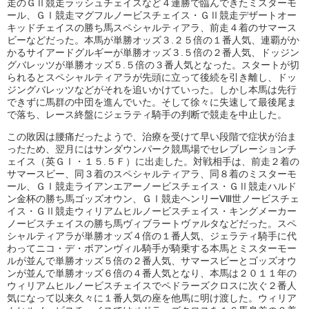
走のＧⅡ競走ラッシュチェイスなど４連勝で臨んできたミスターモ
ール、ＧⅠ競走マグフルノービスチェイス・ＧⅡ競走デザートオー
キッドチェイスの勝ち馬スペシャルティアラ、前走４着のサマース
ビーなどだった。本馬が単勝オッズ３.２５倍の１番人気、連覇がか
かるサイアードグルギーが単勝オッズ３.５倍の２番人気、ドッジン
グバレッツが単勝オッズ５.５倍の３番人気となった。スタートが切
られるとスペシャルティアラが先頭に立って後続を引き離し、ドッ
ジングバレッツなどがそれを追いかけていった。しかし本馬は先行
できずに馬群の中団を進んでいた。そして徐々に失速して最後尾ま
で落ち、レース終盤にジェラティ騎手の判断で競走を中止した。
この敗因は腰痛だったようで、治療を受けて早い段階で症状が治ま
ったため、翌月にはサンダウンパーク競馬場でセレブレーションチ
ェイス（英ＧⅠ・１５.５Ｆ）に出走した。対戦相手は、前走２着の
サマースビー、同３着のスペシャルティアラ、同８着のミスターモ
ール、ＧⅠ競走ライアンエアーノービスチェイス・ＧⅡ競走ハルド
ン金杯の勝ち馬ゴッズオウン、ＧⅠ競走ヘンリーⅧ世ノービスチェ
イス・ＧⅡ競走ウィリアムヒルノービスチェイス・キングメーカー
ノービスチェイスの勝ち馬ヴィブラートヴァルタなどだった。スペ
シャルティアラが単勝オッズ４倍の１番人気、ジェラティ騎手に代
わってニコ・デ・ボアンヴィル騎手が騎乗する本馬とミスターモー
ルが並んで単勝オッズ５倍の２番人気、サマースビーとゴッズオウ
ンが並んで単勝オッズ６倍の４番人気となり、本馬は２０１１年の
ウィリアムヒルノービスチェイスでペドラーズクロスに次ぐ２番人
気になって以来久々に１番人気の座を他馬に明け渡した。ウィリア