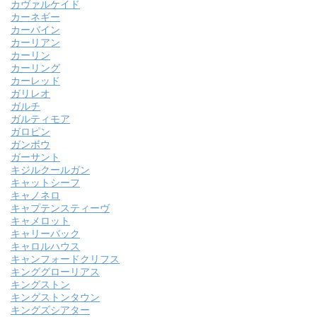
カヴァルケイド
カーネギー
カーバイン
カーリアン
カーリン
カーリング
カーレッド
ガリレオ
ガルチ
ガルティモア
ガロピン
ガンボウ
ガーサント
キジルクールガン
キャットシーフ
キャノネロ
キャプテンスティーヴ
キャメロット
キャリーバック
キャロルハウス
キャンフォードクリフス
キンググローリアス
キングストン
キングストンタウン
キングズシアター