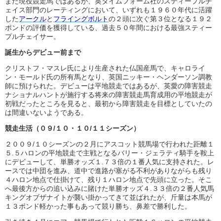
まだ現役競走馬ではあるが、英タイムフォーム社のスティープルチ
ェイス部門のレーティングにおいて、いずれも１９６０年代に活躍
した
アークル
と
フライングボルト
の２頭に次ぐ第３位となる１９２
ポンドの評価を獲得している、過去５０年間における最強スティー
プルチェイサー。
誕生からデビュー前まで
クリストフ・マスレ氏により生産された仏国産馬で、キャロライ
ン・モールド氏の所有馬となり、英国ニッキー・ヘンダーソン調教
師に預けられた。デビューは平地競走ではあるが、英愛の障害競走
ナショナルハントが施行する将来の障害競走馬育成用の平地競走が
初戦だったところを見ると、最初から障害競走を目標としていたの
は間違いないようである。
競走生活（０９
/
１０・１０
/
１１シーズン）
２００９/１０シーズンの２月にアスコット競馬場で行われた距離１
５.５ハロンの平地競走で主戦となるバリー・ジェラティ騎手を鞍上
にデビューして、単勝オッズ１.７３倍の１番人気に支持された。レ
ースでは中団を進み、道中で進路が塞がる不利がありながらも残り
４ハロン地点で仕掛けて、残り１ハロン地点で先頭に立った。そこ
へ最後方からの追い込みに賭けた単勝オッズ４.３３倍の２番人気馬
キングオブザナイトが襲い掛かってきて並ばれたが、斤量は本馬が
１３ポンド軽かった事もあって競り勝ち、鼻差で勝利した。