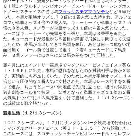
際ハードル・ＧⅢ競走グレートウッドハードルの勝ち馬メノラー、
ＧⅠ競走ヘラルドチャンピオンノービスハードル・レーシングポス
トノービスチェイスの勝ち馬
ブラックステアマウンテン
など５頭だ
った。本馬が単勝オッズ１.７３倍の１番人気に支持され、アルフェ
ロフが単勝オッズ４倍の２番人気、キューカードが単勝オッズ７.５
倍の３番人気、メノラーが単勝オッズ１１倍の４番人気となった。
レースはキューカードが先頭を引っ張り、本馬は３番手を追走し
た。キューカードが最後から５番目の障害で飛越に手間取って失速
したため、本馬が進出してきて先頭を奪取。あとは何一つ危ない場
面は無く、ゴール前では流して走り、２着キューカードに７馬身
差、３着メノラーにはさらに２２馬身差をつけて圧勝した。
翌４月にはエイントリー競馬場でマグフルノービスチェイス（英Ｇ
Ⅰ・１６Ｆ）に出走。本馬に恐れをなしたのか対戦相手は僅か３頭
で、実績的にも不足していた。そのために本馬が単勝オッズ１.１４
倍という圧倒的な１番人気に支持された。本馬はレース前半を２番
手で進み、ちょうどレース中間地点で先頭に立った。後はお得意の
独走劇をゴールまで披露し、２着となった単勝オッズ１１倍の２番
人気馬トウバブに１３馬身差をつけて勝利した。１１/１２シーズン
の成績は５戦全勝だった。
競走生活（１２
/
１３シーズン）
１２/１３シーズンは、１２月にサンダウンパーク競馬場で行われた
ティングルクリークチェイス（英ＧⅠ・１５.５Ｆ）から始動した。
このレースには、スコティッシュチャンピオンハードル・セレブレ