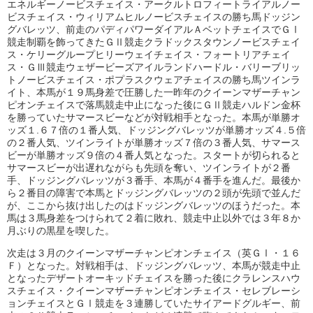
エネルギーノービスチェイス・アークルトロフィートライアルノー
ビスチェイス・ウィリアムヒルノービスチェイスの勝ち馬ドッジン
グバレッツ、前走のパディパワーダイアルＡベットチェイスでＧⅠ
競走制覇を飾ってきたＧⅡ競走クラドックスタウンノービスチェイ
ス・ケリーグループヒリーウェイチェイス・フォートリアチェイ
ス・ＧⅢ競走ウェザービーズアイルランドハードル・バリーブリッ
トノービスチェイス・ポプラスクウェアチェイスの勝ち馬ツインラ
イト、本馬が１９馬身差で圧勝した一昨年のクイーンマザーチャン
ピオンチェイスで落馬競走中止になった後にＧⅡ競走ハルドン金杯
を勝っていたサマースビーなどが対戦相手となった。本馬が単勝オ
ッズ１.６７倍の１番人気、ドッジングバレッツが単勝オッズ４.５倍
の２番人気、ツインライトが単勝オッズ７倍の３番人気、サマース
ビーが単勝オッズ９倍の４番人気となった。スタートが切られると
サマースビーが出遅れながらも先頭を奪い、ツインライトが２番
手、ドッジングバレッツが３番手、本馬が４番手を進んだ。最後か
ら２番目の障害で本馬とドッジングバレッツの２頭が先頭で並んだ
が、ここから抜け出したのはドッジングバレッツのほうだった。本
馬は３馬身差をつけられて２着に敗れ、競走中止以外では３年８か
月ぶりの黒星を喫した。
次走は３月のクイーンマザーチャンピオンチェイス（英ＧⅠ・１６
Ｆ）となった。対戦相手は、ドッジングバレッツ、本馬が競走中止
となったデザートオーキッドチェイスを勝った後にクラレンスハウ
スチェイス・クイーンマザーチャンピオンチェイス・セレブレーシ
ョンチェイスとＧⅠ競走を３連勝していたサイアードグルギー、前