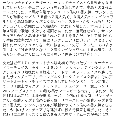
ーションチェイス・デザートオーキッドチェイスとＧⅡ競走を３勝
していたサンクチュアリという馬も参戦してきて、本馬との２強ム
ードとなった。本馬が単勝オッズ１.３６倍の１番人気、サンクチュ
アリが単勝オッズ３.７５倍の２番人気で、３番人気のクンベシュワ
ルという馬は単勝オッズ２６倍だった。スタートが切られるとサン
クチュアリが先頭に立って後続を一気に引き離した。本馬は珍しく
第４障害で飛越に失敗する場面があったが、落馬はせずに、サンク
チュアリから８馬身ほど離された２番手を進んだ。そして最後から
３番目の障害の辺りで一気にサンクチュアリに迫ると、スタミナが
切れたサンクチュアリを一気に抜き去って先頭に立った。その後は
例によって独走状態となり、２着クンベシュワルに１５馬身差、３
着サンクチュアリにはさらに４馬身半差をつけて勝利した。
次走は翌年１月にチェルトナム競馬場で行われたヴィクターチャン
ドラーチェイス（英ＧⅠ・１６.５Ｆ）となった。ティングルクリー
クチェイス３着後にＧⅡ競走デザートオーキッドチェイスを勝って
きたサンクチュアリ、ティングルクリークチェイス２着後にそのデ
ザートオーキッドチェイスで２着していたクンベシュワルに加え
て、ＧⅠ競走ヴィクターチャンドラーチェイス・ＧⅡ競走ヘンリー
Ⅷ世ノービスチェイスの勝ち馬サマースビーも出走してきたが、前
評判は本馬断然。本馬が単勝オッズ１.２倍の１番人気、サンクチュ
アリが単勝オッズ７倍の２番人気、サマースビーが単勝オッズ９倍
の３番人気、クンベシュワルが単勝オッズ２６倍の４番人気となっ
た。今回のサンクチュアリは逃げずに後方待機策を選択した。その
代わりに単勝オッズ５１倍の６番人気馬マッドムースが先頭に立