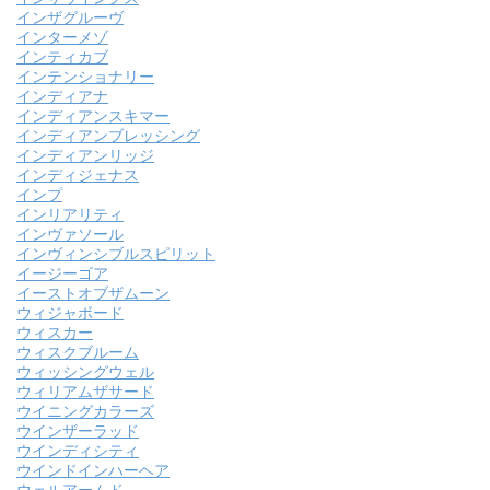
インザグルーヴ
インターメゾ
インティカブ
インテンショナリー
インディアナ
インディアンスキマー
インディアンブレッシング
インディアンリッジ
インディジェナス
インプ
インリアリティ
インヴァソール
インヴィンシブルスピリット
イージーゴア
イーストオブザムーン
ウィジャボード
ウィスカー
ウィスクブルーム
ウィッシングウェル
ウィリアムザサード
ウイニングカラーズ
ウインザーラッド
ウインディシティ
ウインドインハーヘア