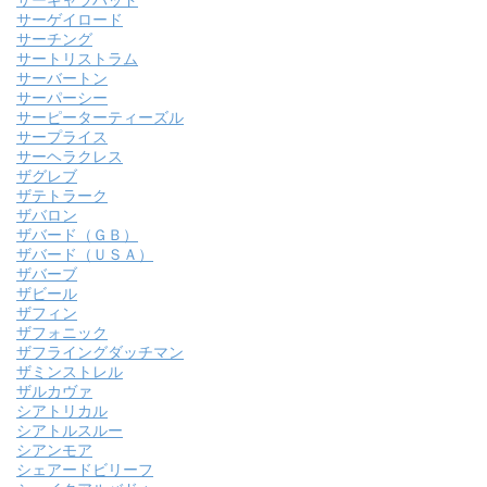
サーギャラハッド
サーゲイロード
サーチング
サートリストラム
サーバートン
サーパーシー
サーピーターティーズル
サープライス
サーヘラクレス
ザグレブ
ザテトラーク
ザバロン
ザバード（ＧＢ）
ザバード（ＵＳＡ）
ザバーブ
ザビール
ザフィン
ザフォニック
ザフライングダッチマン
ザミンストレル
ザルカヴァ
シアトリカル
シアトルスルー
シアンモア
シェアードビリーフ