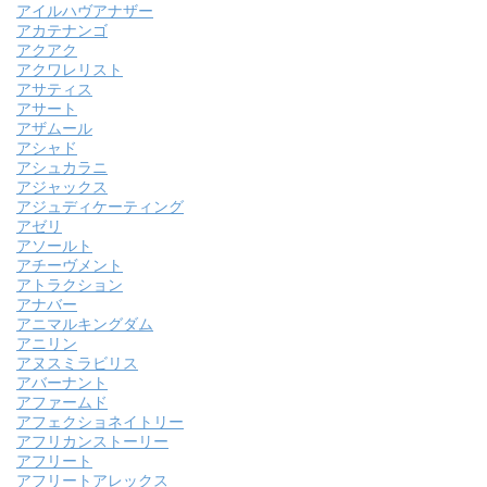
アイルハヴアナザー
アカテナンゴ
アクアク
アクワレリスト
アサティス
アサート
アザムール
アシャド
アシュカラニ
アジャックス
アジュディケーティング
アゼリ
アソールト
アチーヴメント
アトラクション
アナバー
アニマルキングダム
アニリン
アヌスミラビリス
アバーナント
アファームド
アフェクショネイトリー
アフリカンストーリー
アフリート
アフリートアレックス