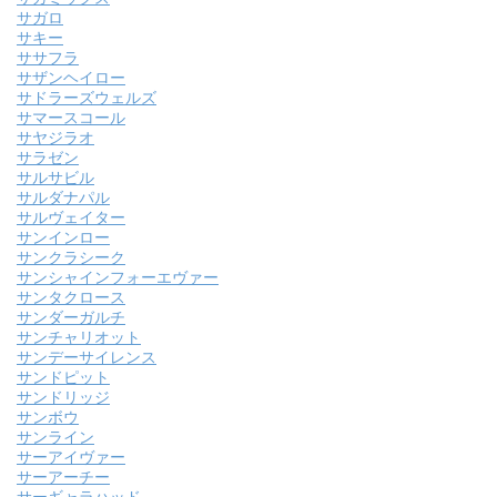
サガロ
サキー
ササフラ
サザンヘイロー
サドラーズウェルズ
サマースコール
サヤジラオ
サラゼン
サルサビル
サルダナパル
サルヴェイター
サンインロー
サンクラシーク
サンシャインフォーエヴァー
サンタクロース
サンダーガルチ
サンチャリオット
サンデーサイレンス
サンドピット
サンドリッジ
サンボウ
サンライン
サーアイヴァー
サーアーチー