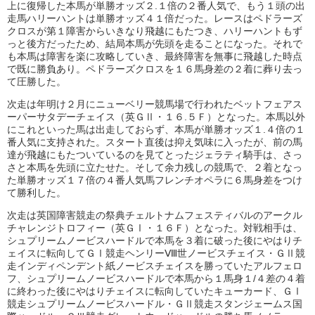
上に復帰した本馬が単勝オッズ２.１倍の２番人気で、もう１頭の出
走馬ハリーハントは単勝オッズ４１倍だった。レースはペドラーズ
クロスが第１障害からいきなり飛越にもたつき、ハリーハントもず
っと後方だったため、結局本馬が先頭を走ることになった。それで
も本馬は障害を楽に攻略していき、最終障害を無事に飛越した時点
で既に勝負あり。ペドラーズクロスを１６馬身差の２着に葬り去っ
て圧勝した。
次走は年明け２月にニューベリー競馬場で行われたベットフェアス
ーパーサタデーチェイス（英ＧⅡ・１６.５Ｆ）となった。本馬以外
にこれといった馬は出走しておらず、本馬が単勝オッズ１.４倍の１
番人気に支持された。スタート直後は抑え気味に入ったが、前の馬
達が飛越にもたついているのを見てとったジェラティ騎手は、さっ
さと本馬を先頭に立たせた。そして余力残しの競馬で、２着となっ
た単勝オッズ１７倍の４番人気馬フレンチオペラに６馬身差をつけ
て勝利した。
次走は英国障害競走の祭典チェルトナムフェスティバルのアークル
チャレンジトロフィー（英ＧⅠ・１６Ｆ）となった。対戦相手は、
シュプリームノービスハードルで本馬を３着に破った後にやはりチ
ェイスに転向してＧⅠ競走ヘンリーⅧ世ノービスチェイス・ＧⅡ競
走インディペンデント紙ノービスチェイスを勝っていたアルフェロ
フ、シュプリームノービスハードルで本馬から１馬身１/４差の４着
に終わった後にやはりチェイスに転向していたキューカード、ＧⅠ
競走シュプリームノービスハードル・ＧⅡ競走スタンジェームス国