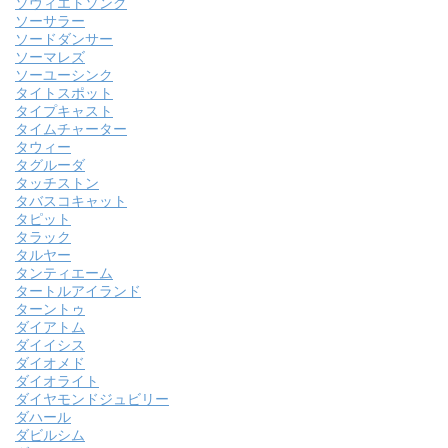
ソヴィエトソング
ソーサラー
ソードダンサー
ソーマレズ
ソーユーシンク
タイトスポット
タイプキャスト
タイムチャーター
タウィー
タグルーダ
タッチストン
タバスコキャット
タピット
タラック
タルヤー
タンティエーム
タートルアイランド
ターントゥ
ダイアトム
ダイイシス
ダイオメド
ダイオライト
ダイヤモンドジュビリー
ダハール
ダビルシム