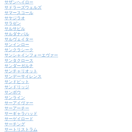
サザンヘイロー
サドラーズウェルズ
サマースコール
サヤジラオ
サラゼン
サルサビル
サルダナパル
サルヴェイター
サンインロー
サンクラシーク
サンシャインフォーエヴァー
サンタクロース
サンダーガルチ
サンチャリオット
サンデーサイレンス
サンドピット
サンドリッジ
サンボウ
サンライン
サーアイヴァー
サーアーチー
サーギャラハッド
サーゲイロード
サーチング
サートリストラム