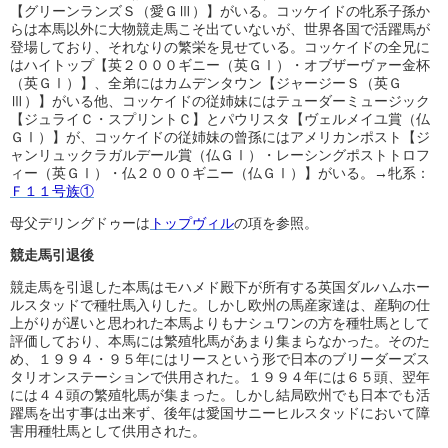
【グリーンランズＳ（愛ＧⅢ）】がいる。コッケイドの牝系子孫か
らは本馬以外に大物競走馬こそ出ていないが、世界各国で活躍馬が
登場しており、それなりの繁栄を見せている。コッケイドの全兄に
はハイトップ【英２０００ギニー（英ＧⅠ）・オブザーヴァー金杯
（英ＧⅠ）】、全弟にはカムデンタウン【ジャージーＳ（英Ｇ
Ⅲ）】がいる他、コッケイドの従姉妹にはテューダーミュージック
【ジュライＣ・スプリントＣ】とパウリスタ【ヴェルメイユ賞（仏
ＧⅠ）】が、コッケイドの従姉妹の曾孫にはアメリカンポスト【ジ
ャンリュックラガルデール賞（仏ＧⅠ）・レーシングポストトロフ
ィー（英ＧⅠ）・仏２０００ギニー（仏ＧⅠ）】がいる。→牝系：
Ｆ１１号族①
母父デリングドゥーは
トップヴィル
の項を参照。
競走馬引退後
競走馬を引退した本馬はモハメド殿下が所有する英国ダルハムホー
ルスタッドで種牡馬入りした。しかし欧州の馬産家達は、産駒の仕
上がりが遅いと思われた本馬よりもナシュワンの方を種牡馬として
評価しており、本馬には繁殖牝馬があまり集まらなかった。そのた
め、１９９４・９５年にはリースという形で日本のブリーダーズス
タリオンステーションで供用された。１９９４年には６５頭、翌年
には４４頭の繁殖牝馬が集まった。しかし結局欧州でも日本でも活
躍馬を出す事は出来ず、後年は愛国サニーヒルスタッドにおいて障
害用種牡馬として供用された。