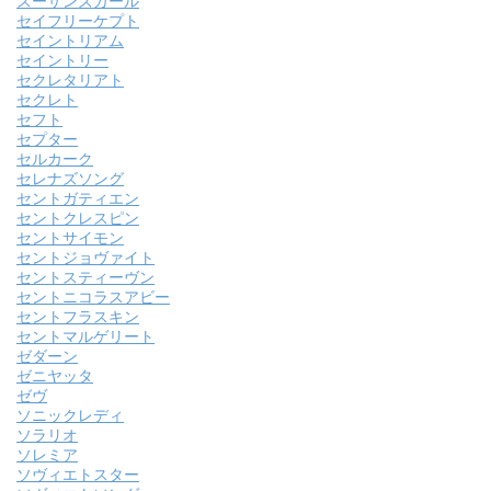
スーザンズガール
セイフリーケプト
セイントリアム
セイントリー
セクレタリアト
セクレト
セフト
セプター
セルカーク
セレナズソング
セントガティエン
セントクレスピン
セントサイモン
セントジョヴァイト
セントスティーヴン
セントニコラスアビー
セントフラスキン
セントマルゲリート
ゼダーン
ゼニヤッタ
ゼヴ
ソニックレディ
ソラリオ
ソレミア
ソヴィエトスター