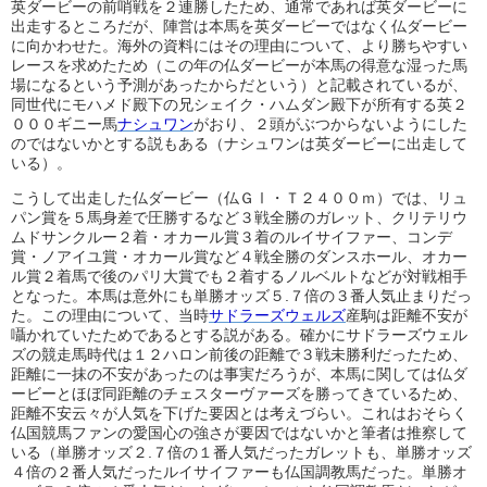
英ダービーの前哨戦を２連勝したため、通常であれば英ダービーに
出走するところだが、陣営は本馬を英ダービーではなく仏ダービー
に向かわせた。海外の資料にはその理由について、より勝ちやすい
レースを求めたため（この年の仏ダービーが本馬の得意な湿った馬
場になるという予測があったからだという）と記載されているが、
同世代にモハメド殿下の兄シェイク・ハムダン殿下が所有する英２
０００ギニー馬
ナシュワン
がおり、２頭がぶつからないようにした
のではないかとする説もある（ナシュワンは英ダービーに出走して
いる）。
こうして出走した仏ダービー（仏ＧⅠ・Ｔ２４００ｍ）では、リュ
パン賞を５馬身差で圧勝するなど３戦全勝のガレット、クリテリウ
ムドサンクルー２着・オカール賞３着のルイサイファー、コンデ
賞・ノアイユ賞・オカール賞など４戦全勝のダンスホール、オカー
ル賞２着馬で後のパリ大賞でも２着するノルベルトなどが対戦相手
となった。本馬は意外にも単勝オッズ５.７倍の３番人気止まりだっ
た。この理由について、当時
サドラーズウェルズ
産駒は距離不安が
囁かれていたためであるとする説がある。確かにサドラーズウェル
ズの競走馬時代は１２ハロン前後の距離で３戦未勝利だったため、
距離に一抹の不安があったのは事実だろうが、本馬に関しては仏ダ
ービーとほぼ同距離のチェスターヴァーズを勝ってきているため、
距離不安云々が人気を下げた要因とは考えづらい。これはおそらく
仏国競馬ファンの愛国心の強さが要因ではないかと筆者は推察して
いる（単勝オッズ２.７倍の１番人気だったガレットも、単勝オッズ
４倍の２番人気だったルイサイファーも仏国調教馬だった。単勝オ