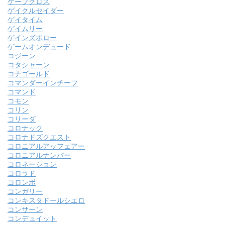
ケープクロス
ゲイクルセイダー
ゲイタイム
ゲイムリー
ゲインズボロー
ゲームオンデュード
コジーン
コタシャーン
コナゴールド
コマンダーインチーフ
コマンド
コモン
コリン
コリーダ
コロナック
コロナドズクエスト
コロニアルアッフェアー
コロニアルナンバー
コロネーション
コロラド
コロンボ
コンガリー
コンキスタドールシエロ
コンサーン
コンデュイット