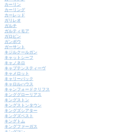
カーリン
カーリング
カーレッド
ガリレオ
ガルチ
ガルティモア
ガロピン
ガンボウ
ガーサント
キジルクールガン
キャットシーフ
キャノネロ
キャプテンスティーヴ
キャメロット
キャリーバック
キャロルハウス
キャンフォードクリフス
キンググローリアス
キングストン
キングストンタウン
キングズシアター
キングズベスト
キングトム
キングファーガス
キングマン