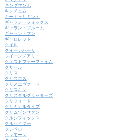
キングマンボ
キンチェム
キートゥザミント
ギャラントフォックス
ギャラントブルーム
ギャラントマン
ギャロレット
クイル
クイーンバーサ
クイーンメアリー
クエストフォーフェイム
クサール
クリス
クリスエス
クリスエヴァート
クリスキン
クリスタルグリッターズ
クリフォード
クリミナルタイプ
クリムゾンサタン
クルシフィックス
クルセイダー
クレペロ
クレモーン