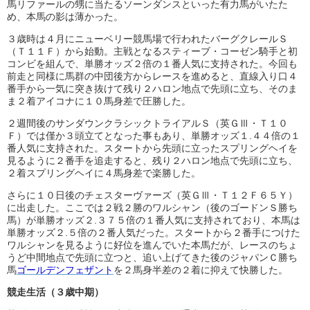
馬リファールの甥に当たるソーンダンスといった有力馬がいたた
め、本馬の影は薄かった。
３歳時は４月にニューベリー競馬場で行われたバーグクレールＳ
（Ｔ１１Ｆ）から始動。主戦となるスティーブ・コーゼン騎手と初
コンビを組んで、単勝オッズ２倍の１番人気に支持された。今回も
前走と同様に馬群の中団後方からレースを進めると、直線入り口４
番手から一気に突き抜けて残り２ハロン地点で先頭に立ち、そのま
ま２着アイコナに１０馬身差で圧勝した。
２週間後のサンダウンクラシックトライアルＳ（英ＧⅢ・Ｔ１０
Ｆ）では僅か３頭立てとなった事もあり、単勝オッズ１.４４倍の１
番人気に支持された。スタートから先頭に立ったスプリングヘイを
見るように２番手を追走すると、残り２ハロン地点で先頭に立ち、
２着スプリングヘイに４馬身差で楽勝した。
さらに１０日後のチェスターヴァーズ（英ＧⅢ・Ｔ１２Ｆ６５Ｙ）
に出走した。ここでは２戦２勝のワルシャン（後のゴードンＳ勝ち
馬）が単勝オッズ２.３７５倍の１番人気に支持されており、本馬は
単勝オッズ２.５倍の２番人気だった。スタートから２番手につけた
ワルシャンを見るように好位を進んでいた本馬だが、レースのちょ
うど中間地点で先頭に立つと、追い上げてきた後のジャパンＣ勝ち
馬
ゴールデンフェザント
を２馬身半差の２着に抑えて快勝した。
競走生活（３歳中期）