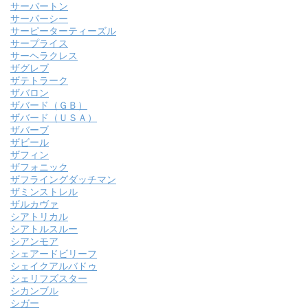
サーバートン
サーパーシー
サーピーターティーズル
サープライス
サーヘラクレス
ザグレブ
ザテトラーク
ザバロン
ザバード（ＧＢ）
ザバード（ＵＳＡ）
ザバーブ
ザビール
ザフィン
ザフォニック
ザフライングダッチマン
ザミンストレル
ザルカヴァ
シアトリカル
シアトルスルー
シアンモア
シェアードビリーフ
シェイクアルバドゥ
シェリフズスター
シカンブル
シガー