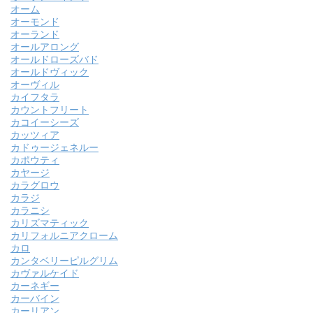
オーム
オーモンド
オーランド
オールアロング
オールドローズバド
オールドヴィック
オーヴィル
カイフタラ
カウントフリート
カコイーシーズ
カッツィア
カドゥージェネルー
カポウティ
カヤージ
カラグロウ
カラジ
カラニシ
カリズマティック
カリフォルニアクローム
カロ
カンタベリーピルグリム
カヴァルケイド
カーネギー
カーバイン
カーリアン