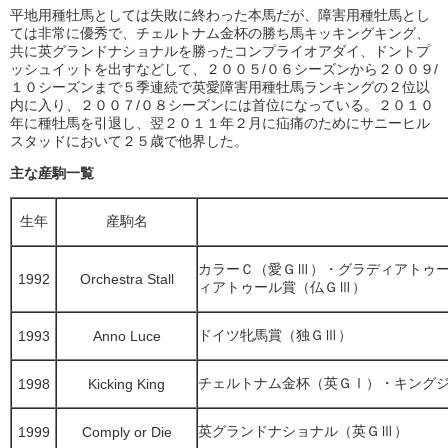
平地用種牡馬としては失敗に終わった本馬だが、障害用種牡馬とし
ては非常に優秀で、チェルトナム金杯の勝ち馬キッキングキング、
共に英グランドナショナルを勝ったコンプライオアダイ、ドントプ
ッシュイットを出すなどして、２００５/０６シーズンから２００９/
１０シーズンまで５季連続で英愛障害用種牡馬ランキングの２位以
内に入り、２００７/０８シーズンには首位になっている。２０１０
年に種牡馬を引退し、翌２０１１年２月に疝痛のためにサニーヒル
スタッドにおいて２５歳で他界した。
主な産駒一覧
生年
産駒名
カラーＣ（愛ＧⅢ）・グラディアトゥ
1992
Orchestra Stall
ィアトゥール賞（仏ＧⅢ）
ドイツ牝馬賞（独ＧⅢ）
1993
Anno Luce
チェルトナム金杯（英ＧⅠ）・キング
1998
Kicking King
英グランドナショナル（英ＧⅢ）
1999
Comply or Die