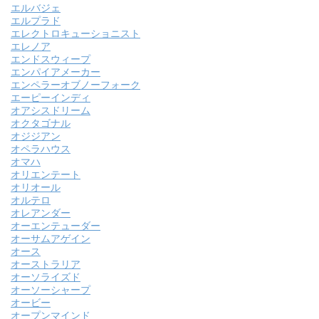
エルバジェ
エルプラド
エレクトロキューショニスト
エレノア
エンドスウィープ
エンパイアメーカー
エンペラーオブノーフォーク
エーピーインディ
オアシスドリーム
オクタゴナル
オジジアン
オペラハウス
オマハ
オリエンテート
オリオール
オルテロ
オレアンダー
オーエンテューダー
オーサムアゲイン
オース
オーストラリア
オーソライズド
オーソーシャープ
オービー
オープンマインド