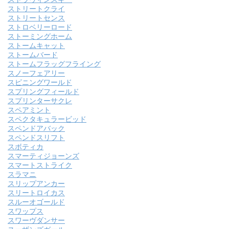
ストリートクライ
ストリートセンス
ストロベリーロード
ストーミングホーム
ストームキャット
ストームバード
ストームフラッグフライング
スノーフェアリー
スピニングワールド
スプリングフィールド
スプリンターサクレ
スペアミント
スペクタキュラービッド
スペンドアバック
スペンドスリフト
スボティカ
スマーティジョーンズ
スマートストライク
スラマニ
スリップアンカー
スリートロイカス
スルーオゴールド
スワップス
スワーヴダンサー