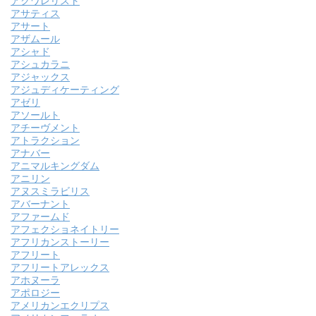
アクワレリスト
アサティス
アサート
アザムール
アシャド
アシュカラニ
アジャックス
アジュディケーティング
アゼリ
アソールト
アチーヴメント
アトラクション
アナバー
アニマルキングダム
アニリン
アヌスミラビリス
アバーナント
アファームド
アフェクショネイトリー
アフリカンストーリー
アフリート
アフリートアレックス
アホヌーラ
アポロジー
アメリカンエクリプス