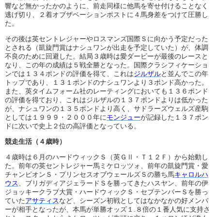
響など無かったかのように、前走同様に他馬を寄せ付けることなく
逃げ切り、２着オブザベーションポストに４馬身差をつけて圧勝し
た。
その後は英セントレジャーやロスマンズ国際Ｓに向かう予定だった
とされる（凱旋門賞はナシュワンが出走を予定していた）が、体調
不良のために回避した。結局３歳時は愛ダービーが最後のレースと
なり、この年の成績は５戦全勝となった。国際クラシフィケーショ
ンでは１３４ポンドの評価を得て、これは
ジルザル
と並んでこの年
トップであり、１３１ポンドのナシュワンより３ポンド高かった。
また、英タイムフォーム社のレーティングにおいても１３６ポンド
の評価を得ており、これはジルザルの１３７ポンドよりは低かった
が、ナシュワンの１３５ポンドより高く、サドラーズウェルズ産駒
としては１９９９・２０００年に
モンジュー
が記録した１３７ポン
ドに次いで史上２位の高評価となっている。
競走生活（４歳時）
４歳時は６月のハードウィックＳ（英ＧⅡ・Ｔ１２Ｆ）から始動し
た。前年の英セントレジャー馬ミケロッツォ、前年の凱旋門賞・愛
チャンピオンＳ・プリンセスオブウェールズＳの勝ち馬
キャロルハ
ウス
、ブリガディアジェラードＳを勝ってきたハスヤン、前年の伊
ジョッキークラブ大賞・ハードウィックＳ・セプテンバーＳを勝っ
ていた
アサティス
など、シーズン初戦としてはなかなかの好メンバ
ーが相手となったが、本馬が単勝オッズ１.８倍の１番人気に支持さ