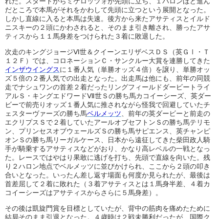
れた。スタートからミケロッツォが先頭に立ち、１ハロンほど進ん
だところで本馬がそれをかわして先頭に立つという展開となった。
しかし直線に入ると本馬は失速。後方から来たアサティスとイルド
ニスキーの２頭にかわされると、そのまま引き離され、勝ったアサ
ティスから１１馬身差をつけられた３着に敗退した。
次走のキングジョージⅥ世＆クイーンエリザベスＤＳ（英ＧⅠ・Ｔ
１２Ｆ）では、コロネーションＣ・サンクルー大賞を連勝してきた
インザウイングス
に１番人気（単勝オッズ４倍）を譲り、単勝オッ
ズ５倍の２番人気での出走となった。出走馬は他にも、前年の同競
走でナシュワンの首差２着だったリングフィールドダービートライ
アルＳ・キングエドワードⅦ世Ｓの勝ち馬カコイーシーズ、英ダー
ビーで前売りオッズ１番人気に推されながら怪我で回避していたチ
ェスターヴァーズの勝ち馬
ベルメッツ
、前年の英ダービーと前走の
エクリプスＳで２着していたアールオブセフトンＳの勝ち馬テリモ
ン、プリンセスオブウェールズＳの勝ち馬サピエンス、英チャンピ
オンＳの勝ち馬リーガルケース、日本から遠征してきた柴田政人騎
手が騎乗するアサティスなどがおり、かなり高レベルの一戦となっ
た。レースではやはり果敢に逃げを打ち、先頭で直線を向いた。残
り２ハロン地点でベルメッツに並びかけられ、ここから２頭の叩き
合いとなった。いったん差し返す場面も何度か見られたが、最後は
首差屈して２着に敗れた（３着アサティスとは１馬身半差、４着カ
コイーシーズはアサティスからさらに５馬身差）。
その後は凱旋門賞を目標としていたが、背中の筋肉を痛めたために
結局そのまま引退となった。４歳時は２戦未勝利だったが、国際ク