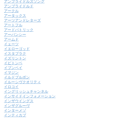
アンブライドルズソング
アンブライドルド
アークル
アータックス
アーツアンドレターズ
アートフル
アードパトリック
アーバンシー
アームド
イェーツ
イエローゴッド
イスタブラク
イズリントン
イピトンベ
イブンベイ
イマジン
イルドブルボン
イルーシヴクオリティ
イロコイ
イングリッシュチャンネル
インサイドインフォメーション
インザウイングス
インザグルーヴ
インターメゾ
インティカブ