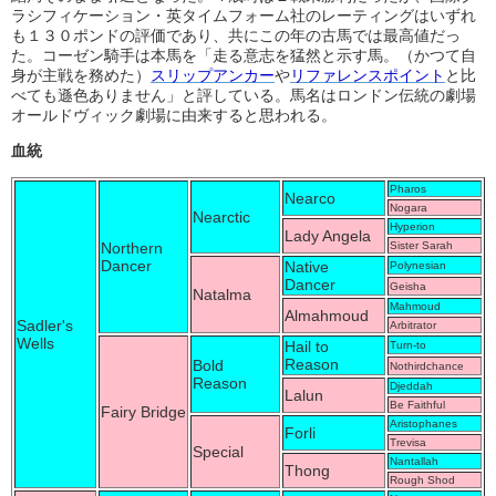
ラシフィケーション・英タイムフォーム社のレーティングはいずれ
も１３０ポンドの評価であり、共にこの年の古馬では最高値だっ
た。コーゼン騎手は本馬を「走る意志を猛然と示す馬。（かつて自
身が主戦を務めた）
スリップアンカー
や
リファレンスポイント
と比
べても遜色ありません」と評している。馬名はロンドン伝統の劇場
オールドヴィック劇場に由来すると思われる。
血統
Pharos
Nearco
Nogara
Nearctic
Hyperion
Lady Angela
Northern
Sister Sarah
Dancer
Native
Polynesian
Dancer
Geisha
Natalma
Mahmoud
Almahmoud
Sadler's
Arbitrator
Wells
Hail to
Turn-to
Reason
Bold
Nothirdchance
Reason
Djeddah
Lalun
Be Faithful
Fairy Bridge
Aristophanes
Forli
Trevisa
Special
Nantallah
Thong
Rough Shod