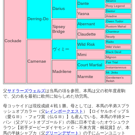
Nearco
Dante
Rosy Legend
Darius
Dastur
Yasna
Ariadne
Derring-Do
Owen Tudor
Abernant
Sipsey
Rustom Mahal
Bridge
Chanteur
Claudette
Nearly
Cockade
Rialto
Wild Risk
Wild Violet
ヴィミー
Black Devil
Mimi
Mignon
Camenae
Fair Trial
Court Martial
Instantaneous
Madrilene
Mr. Jinks
Marmite
Gentlemen's
Relish
父
サドラーズウェルズ
は当馬の項を参照。本馬は父の初年度産駒
で、父の名を最初に欧州に知らしめた功労馬。
母コッケイドは現役成績４戦１勝。母としては、本馬の半弟スプラ
ッシュオブカラー（父
レインボークエスト
）【ロイヤルホイップＳ
（愛ＧⅢ）・フォワ賞（仏ＧⅢ）】も産んでいる。本馬の半姉ター
バン（父グリントオブゴールド）の孫に日本で走ったオウシュウク
ラウン【岩手ダービーダイヤモンドＣ・不来方賞・桐花賞】が、本
馬の半妹シャプカ（父
グリーンデザート
）の子にムーンユニット