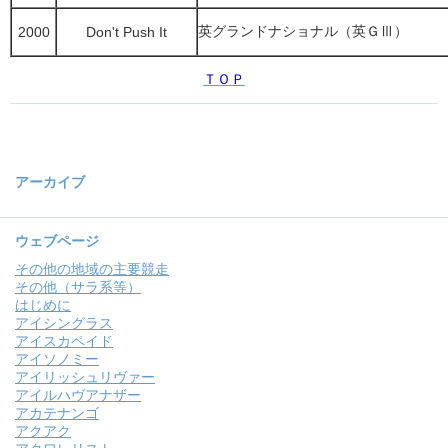
英グランドナショナル（英ＧⅢ）
2000
Don't Push It
ＴＯＰ
アーカイブ
ウェブページ
その他の地域の主要競走
その他（サラ系等）
はじめに
アイシングラス
アイスカペイド
アイソノミー
アイリッシュリヴァー
アイルハヴアナザー
アカテナンゴ
アクアク