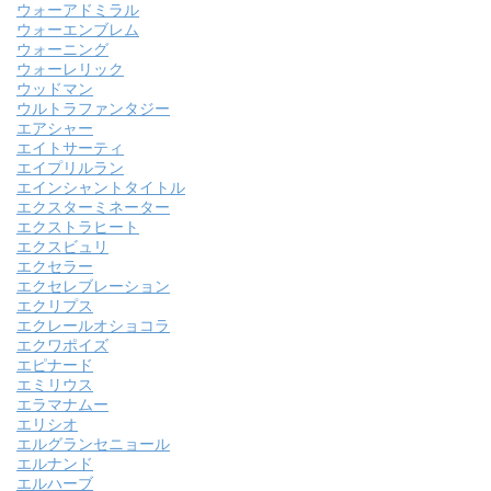
ウォーアドミラル
ウォーエンブレム
ウォーニング
ウォーレリック
ウッドマン
ウルトラファンタジー
エアシャー
エイトサーティ
エイプリルラン
エインシャントタイトル
エクスターミネーター
エクストラヒート
エクスビュリ
エクセラー
エクセレブレーション
エクリプス
エクレールオショコラ
エクワポイズ
エピナード
エミリウス
エラマナムー
エリシオ
エルグランセニョール
エルナンド
エルハーブ