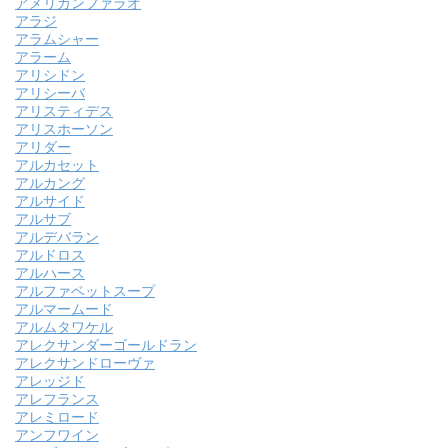
アメリカンファラオ
アラジ
アラムシャー
アラーム
アリシドン
アリシーバ
アリスティデス
アリスホーソン
アリダー
アルカセット
アルカング
アルサイド
アルサブ
アルデバラン
アルドロス
アルハース
アルファベットスープ
アルマームード
アルムタワケル
アレクサンダーゴールドラン
アレクサンドローヴァ
アレッジド
アレフランス
アレミロード
アンフワイン