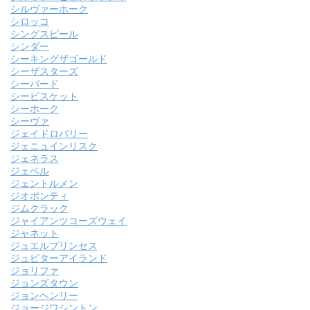
シルヴァーホーク
シロッコ
シングスピール
シンダー
シーキングザゴールド
シーザスターズ
シーバード
シービスケット
シーホーク
シーヴァ
ジェイドロバリー
ジェニュインリスク
ジェネラス
ジェベル
ジェントルメン
ジオポンティ
ジムクラック
ジャイアンツコーズウェイ
ジャネット
ジュエルプリンセス
ジュピターアイランド
ジョリファ
ジョンズタウン
ジョンヘンリー
ジョージワシントン