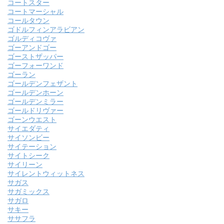
コートスター
コートマーシャル
コールタウン
ゴドルフィンアラビアン
ゴルディコヴァ
ゴーアンドゴー
ゴーストザッパー
ゴーフォーワンド
ゴーラン
ゴールデンフェザント
ゴールデンホーン
ゴールデンミラー
ゴールドリヴァー
ゴーンウエスト
サイエダティ
サイソンビー
サイテーション
サイトシーク
サイリーン
サイレントウィットネス
サガス
サガミックス
サガロ
サキー
ササフラ