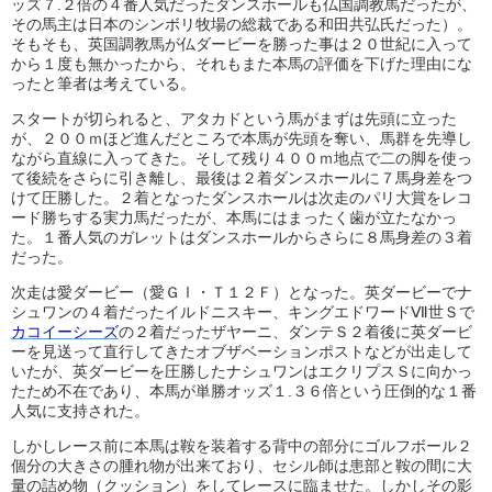
ッズ７.２倍の４番人気だったダンスホールも仏国調教馬だったが、
その馬主は日本のシンボリ牧場の総裁である和田共弘氏だった）。
そもそも、英国調教馬が仏ダービーを勝った事は２０世紀に入って
から１度も無かったから、それもまた本馬の評価を下げた理由にな
ったと筆者は考えている。
スタートが切られると、アタカドという馬がまずは先頭に立った
が、２００ｍほど進んだところで本馬が先頭を奪い、馬群を先導し
ながら直線に入ってきた。そして残り４００ｍ地点で二の脚を使っ
て後続をさらに引き離し、最後は２着ダンスホールに７馬身差をつ
けて圧勝した。２着となったダンスホールは次走のパリ大賞をレコ
ード勝ちする実力馬だったが、本馬にはまったく歯が立たなかっ
た。１番人気のガレットはダンスホールからさらに８馬身差の３着
だった。
次走は愛ダービー（愛ＧⅠ・Ｔ１２Ｆ）となった。英ダービーでナ
シュワンの４着だったイルドニスキー、キングエドワードⅦ世Ｓで
カコイーシーズ
の２着だったザヤーニ、ダンテＳ２着後に英ダービ
ーを見送って直行してきたオブザベーションポストなどが出走して
いたが、英ダービーを圧勝したナシュワンはエクリプスＳに向かっ
たため不在であり、本馬が単勝オッズ１.３６倍という圧倒的な１番
人気に支持された。
しかしレース前に本馬は鞍を装着する背中の部分にゴルフボール２
個分の大きさの腫れ物が出来ており、セシル師は患部と鞍の間に大
量の詰め物（クッション）をしてレースに臨ませた。しかしその影