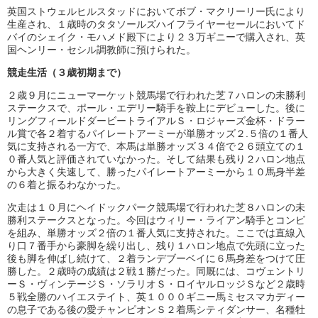
英国ストウェルヒルスタッドにおいてボブ・マクリーリー氏により
生産され、１歳時のタタソールズハイフライヤーセールにおいてド
バイのシェイク・モハメド殿下により２３万ギニーで購入され、英
国ヘンリー・セシル調教師に預けられた。
競走生活（３歳初期まで）
２歳９月にニューマーケット競馬場で行われた芝７ハロンの未勝利
ステークスで、ポール・エデリー騎手を鞍上にデビューした。後に
リングフィールドダービートライアルＳ・ロジャーズ金杯・ドラー
ル賞で各２着するパイレートアーミーが単勝オッズ２.５倍の１番人
気に支持される一方で、本馬は単勝オッズ３４倍で２６頭立ての１
０番人気と評価されていなかった。そして結果も残り２ハロン地点
から大きく失速して、勝ったパイレートアーミーから１０馬身半差
の６着と振るわなかった。
次走は１０月にヘイドックパーク競馬場で行われた芝８ハロンの未
勝利ステークスとなった。今回はウィリー・ライアン騎手とコンビ
を組み、単勝オッズ２倍の１番人気に支持された。ここでは直線入
り口７番手から豪脚を繰り出し、残り１ハロン地点で先頭に立った
後も脚を伸ばし続けて、２着ランデブーベイに６馬身差をつけて圧
勝した。２歳時の成績は２戦１勝だった。同厩には、コヴェントリ
ーＳ・ヴィンテージＳ・ソラリオＳ・ロイヤルロッジＳなど２歳時
５戦全勝のハイエステイト、英１０００ギニー馬ミセスマカディー
の息子である後の愛チャンピオンＳ２着馬シティダンサー、名種牡