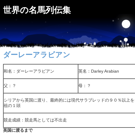
世界の名馬列伝集
ダーレーアラビアン
和名：ダーレーアラビアン
英名：Darley Arabian
父：？
母：？
シリアから英国に渡り、最終的には現代サラブレッドの９０％以上を
祖の１頭
競走成績：競走馬としては不出走
英国に渡るまで