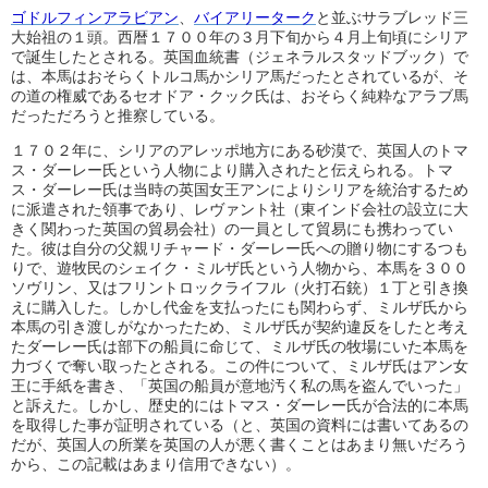
ゴドルフィンアラビアン
、
バイアリーターク
と並ぶサラブレッド三
大始祖の１頭。西暦１７００年の３月下旬から４月上旬頃にシリア
で誕生したとされる。英国血統書（ジェネラルスタッドブック）で
は、本馬はおそらくトルコ馬かシリア馬だったとされているが、そ
の道の権威であるセオドア・クック氏は、おそらく純粋なアラブ馬
だっただろうと推察している。
１７０２年に、シリアのアレッポ地方にある砂漠で、英国人のトマ
ス・ダーレー氏という人物により購入されたと伝えられる。トマ
ス・ダーレー氏は当時の英国女王アンによりシリアを統治するため
に派遣された領事であり、レヴァント社（東インド会社の設立に大
きく関わった英国の貿易会社）の一員として貿易にも携わってい
た。彼は自分の父親リチャード・ダーレー氏への贈り物にするつも
りで、遊牧民のシェイク・ミルザ氏という人物から、本馬を３００
ソヴリン、又はフリントロックライフル（火打石銃）１丁と引き換
えに購入した。しかし代金を支払ったにも関わらず、ミルザ氏から
本馬の引き渡しがなかったため、ミルザ氏が契約違反をしたと考え
たダーレー氏は部下の船員に命じて、ミルザ氏の牧場にいた本馬を
力づくで奪い取ったとされる。この件について、ミルザ氏はアン女
王に手紙を書き、「英国の船員が意地汚く私の馬を盗んでいった」
と訴えた。しかし、歴史的にはトマス・ダーレー氏が合法的に本馬
を取得した事が証明されている（と、英国の資料には書いてあるの
だが、英国人の所業を英国の人が悪く書くことはあまり無いだろう
から、この記載はあまり信用できない）。