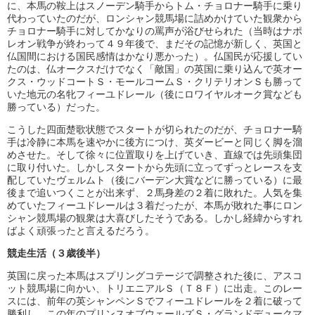
に、本馬の鞍上はスノーデン騎手からトム・チョロナー騎手に乗り
代わっていたのだが、ロンシャン競馬場に詰めかけていた観衆から
チョロナー騎手に対してかなりの罵声が浴びせられた（当時はナポ
レオン戦争が終わって４９年後で、まだその記憶が新しく、英国と
仏国間における国民感情はかなり悪かった）。仏国民が応援してい
たのは、仏オークスだけでなく「敵国」の英国に乗り込んで英オー
クス・ウッドコートＳ・モールコームＳ・クリテリオンＳも勝って
いた地元の名牝フィーユドレール（後にロワイヤルオーク賞なども
勝っている）だった。
こうした四面楚歌状態でスタートが切られたのだが、チョロナー騎
手は冷静に本馬を速やかに後方につけ、英ダービーと同じく脚を溜
めさせた。そして徐々に位置取りを上げていき、直線では先頭集団
に取り付いた。しかしスタートから先頭に立ってずっとレースを支
配していたヴェルムト（後にバーデン大賞などに勝っている）に最
後まで追いつくことが出来ず、２馬身差の２着に敗れた。人気を集
めていたフィーユドレールは３着だったが、本馬が敗れた事にロン
シャン競馬場の観衆は大喜びしたそうである。しかし経緯からすれ
ばよく頑張ったと言えるだろう。
競走生活（３歳後半）
英国に戻った本馬はスプリングコテージで調整された後に、アスコ
ット競馬場に向かい、トリエニアルＳ（Ｔ８Ｆ）に出走。このレー
スには、前年の英シャンペンＳでフィーユドレールを２着に破って
勝利し、この年のプリンスオブウェールズＳ・グランドデュークマ