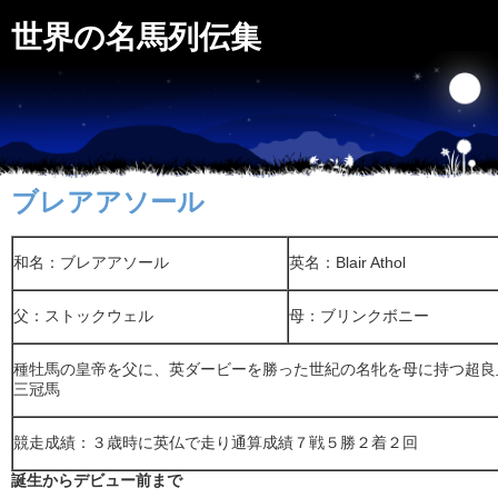
世界の名馬列伝集
ブレアアソール
和名：ブレアアソール
英名：Blair Athol
父：ストックウェル
母：ブリンクボニー
種牡馬の皇帝を父に、英ダービーを勝った世紀の名牝を母に持つ超良
三冠馬
競走成績：３歳時に英仏で走り通算成績７戦５勝２着２回
誕生からデビュー前まで