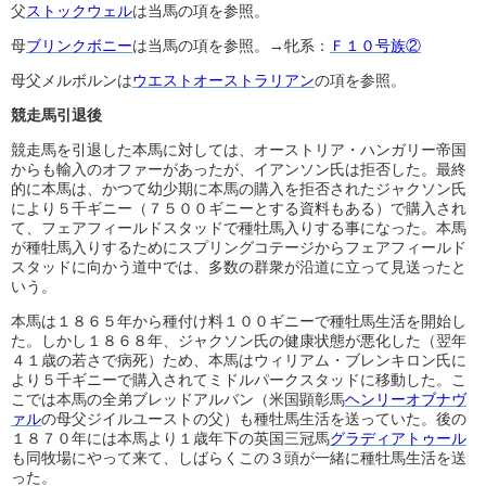
父
ストックウェル
は当馬の項を参照。
母
ブリンクボニー
は当馬の項を参照。→牝系：
Ｆ１０号族②
母父メルボルンは
ウエストオーストラリアン
の項を参照。
競走馬引退後
競走馬を引退した本馬に対しては、オーストリア・ハンガリー帝国
からも輸入のオファーがあったが、イアンソン氏は拒否した。最終
的に本馬は、かつて幼少期に本馬の購入を拒否されたジャクソン氏
により５千ギニー（７５００ギニーとする資料もある）で購入され
て、フェアフィールドスタッドで種牡馬入りする事になった。本馬
が種牡馬入りするためにスプリングコテージからフェアフィールド
スタッドに向かう道中では、多数の群衆が沿道に立って見送ったと
いう。
本馬は１８６５年から種付け料１００ギニーで種牡馬生活を開始し
た。しかし１８６８年、ジャクソン氏の健康状態が悪化した（翌年
４１歳の若さで病死）ため、本馬はウィリアム・ブレンキロン氏に
より５千ギニーで購入されてミドルパークスタッドに移動した。こ
こでは本馬の全弟ブレッドアルバン（米国顕彰馬
ヘンリーオブナヴ
ァル
の母父ジイルユーストの父）も種牡馬生活を送っていた。後の
１８７０年には本馬より１歳年下の英国三冠馬
グラディアトゥール
も同牧場にやって来て、しばらくこの３頭が一緒に種牡馬生活を送
った。