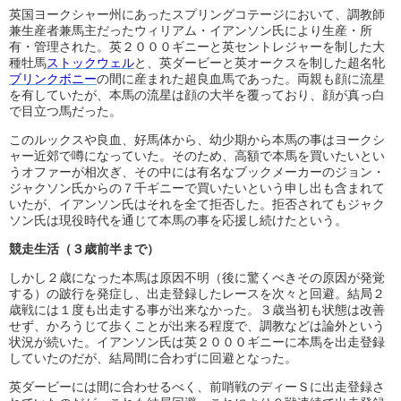
英国ヨークシャー州にあったスプリングコテージにおいて、調教師
兼生産者兼馬主だったウィリアム・イアンソン氏により生産・所
有・管理された。英２０００ギニーと英セントレジャーを制した大
種牡馬
ストックウェル
と、英ダービーと英オークスを制した超名牝
ブリンクボニー
の間に産まれた超良血馬であった。両親も顔に流星
を有していたが、本馬の流星は顔の大半を覆っており、顔が真っ白
で目立つ馬だった。
このルックスや良血、好馬体から、幼少期から本馬の事はヨークシ
ャー近郊で噂になっていた。そのため、高額で本馬を買いたいとい
うオファーが相次ぎ、その中には有名なブックメーカーのジョン・
ジャクソン氏からの７千ギニーで買いたいという申し出も含まれて
いたが、イアンソン氏はそれを全て拒否した。拒否されてもジャク
ソン氏は現役時代を通じて本馬の事を応援し続けたという。
競走生活（３歳前半まで）
しかし２歳になった本馬は原因不明（後に驚くべきその原因が発覚
する）の跛行を発症し、出走登録したレースを次々と回避。結局２
歳戦には１度も出走する事が出来なかった。３歳当初も状態は改善
せず、かろうじて歩くことが出来る程度で、調教などは論外という
状況が続いた。イアンソン氏は英２０００ギニーに本馬を出走登録
していたのだが、結局間に合わずに回避となった。
英ダービーには間に合わせるべく、前哨戦のディーＳに出走登録さ