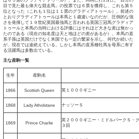
は６５票のグラディアトゥール）。また、同時に行われた「自分の
目で見た最も偉大な競走馬」の投票では６票を獲得し、これも第５
位となった（これも１位は１１票のグラディアトゥール）。前述の
とおりグラディアトゥールは本馬と１歳違いなのだが、圧倒的な強
さを発揮して１９世紀英国最強馬と言われる英国三冠馬グラディア
トゥールと本馬の当時における評価にはそれほど大きな差は無かっ
たのである（現在の知名度は天と地ほどの差があるが）。本馬の直
系子孫は英国だけでなく米国でも一定の繁栄を示し、何代か続いた
が、現在では途絶えている。しかし本馬の直系種牡馬を母系に有す
る活躍馬は多数出ている。
主な産駒一覧
生年
産駒名
英１０００ギニー
1866
Scottish Queen
ナッソーＳ
1868
Lady Atholstane
英２０００ギニー・ミドルパークＳ・
1869
Prince Charlie
３回