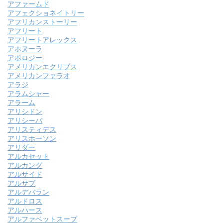
アファームド
アフェクショネイトリー
アフリカンストーリー
アフリート
アフリートアレックス
アホヌーラ
アポロジー
アメリカンエクリプス
アメリカンファラオ
アラジ
アラムシャー
アラーム
アリシドン
アリシーバ
アリスティデス
アリスホーソン
アリダー
アルカセット
アルカング
アルサイド
アルサブ
アルデバラン
アルドロス
アルハース
アルファベットスープ