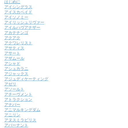
はじめに
アイシングラス
アイスカペイド
アイソノミー
アイリッシュリヴァー
アイルハヴアナザー
アカテナンゴ
アクアク
アクワレリスト
アサティス
アサート
アザムール
アシャド
アシュカラニ
アジャックス
アジュディケーティング
アゼリ
アソールト
アチーヴメント
アトラクション
アナバー
アニマルキングダム
アニリン
アヌスミラビリス
アバーナント