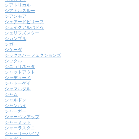
シアトリカル
シアトルスルー
シアンモア
シェアードビリーフ
シェイクアルバドゥ
シェリフズスター
シカンブル
シガー
シケーダ
シックスパーフェクションズ
シックル
シニョリネッタ
シャットアウト
シャディード
シャトーゲイ
シャマルダル
シャム
シャルドン
シャンハイ
シャーガー
シャーペンアップ
シャーミット
シャーラスタニ
シャーリーハイツ