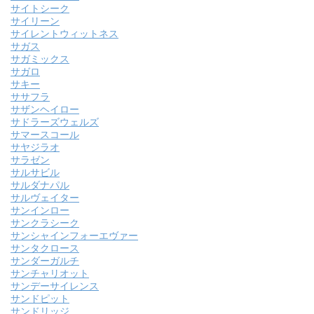
サイトシーク
サイリーン
サイレントウィットネス
サガス
サガミックス
サガロ
サキー
ササフラ
サザンヘイロー
サドラーズウェルズ
サマースコール
サヤジラオ
サラゼン
サルサビル
サルダナパル
サルヴェイター
サンインロー
サンクラシーク
サンシャインフォーエヴァー
サンタクロース
サンダーガルチ
サンチャリオット
サンデーサイレンス
サンドピット
サンドリッジ