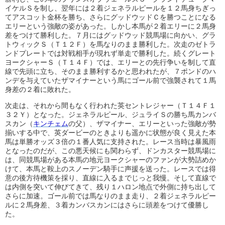
イケルＳを制し、翌年には２着ジェネラルピールを１２馬身ちぎっ
てアスコット金杯を勝ち、さらにグッドウッドＣを勝つことになる
エリーという強敵の姿があった。しかし本馬が２着エリーに２馬身
差をつけて勝利した。７月にはグッドウッド競馬場に向かい、グラ
トウィックＳ（Ｔ１２Ｆ）を馬なりのまま勝利した。次走のゼトラ
ンドプレートでは対戦相手が現れず単走で勝利した。続くグレート
ヨークシャーＳ（Ｔ１４Ｆ）では、エリーとの先行争いを制して直
線で先頭に立ち、そのまま勝利するかと思われたが、７ポンドのハ
ンデを与えていたザマイナーという馬にゴール前で強襲されて１馬
身差の２着に敗れた。
次走は、それから間もなく行われた英セントレジャー（Ｔ１４Ｆ１
３２Ｙ）となった。ジェネラルピール、ジュライＳの勝ち馬カンバ
スカン（
キンチェム
の父）、ザマイナー、エリーといった強敵が勢
揃いする中で、英ダービーのときよりも遥かに状態が良く見えた本
馬は単勝オッズ３倍の１番人気に支持された。レース当時は暴風雨
となったのだが、この悪天候にも関わらず、ドンカスター競馬場に
は、同競馬場がある本馬の地元ヨークシャーのファンが大勢詰めか
けて、本馬と鞍上のスノーデン騎手に声援を送った。レースでは得
意の後方待機策を採り、直線に入るまでじっと我慢。そして直線で
は内側を突いて伸びてきて、残り１ハロン地点で外側に持ち出して
さらに加速。ゴール前では馬なりのまま走り、２着ジェネラルピー
ルに２馬身差、３着カンバスカンにはさらに頭差をつけて優勝し
た。