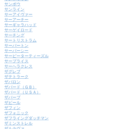
サンボウ
サンライン
サーアイヴァー
サーアーチー
サーギャラハッド
サーゲイロード
サーチング
サートリストラム
サーバートン
サーパーシー
サーピーターティーズル
サープライス
サーヘラクレス
ザグレブ
ザテトラーク
ザバロン
ザバード（ＧＢ）
ザバード（ＵＳＡ）
ザバーブ
ザビール
ザフィン
ザフォニック
ザフライングダッチマン
ザミンストレル
ザルカヴァ