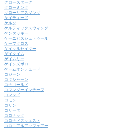
グロースターク
グローミング
グローリアスソング
ケイティーズ
ケルソ
ケルティックスウィング
ケンタッキー
ケーニヒスシュトゥール
ケープクロス
ゲイクルセイダー
ゲイタイム
ゲイムリー
ゲインズボロー
ゲームオンデュード
コジーン
コタシャーン
コナゴールド
コマンダーインチーフ
コマンド
コモン
コリン
コリーダ
コロナック
コロナドズクエスト
コロニアルアッフェアー