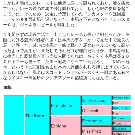
しかし本馬はこのレース中に他馬に誤って蹴られており、膝を痛め
ていた。レース後の本馬の膝は腫れており、しかも腱の炎症を起こ
していた。そのため、次走に予定していたドンカスターＣは回避
し、そのまま競走馬引退となった。本馬が不在となったドンカスタ
ーＣは、ジェネラルピールが勝利した。
１年足らずの現役生活で、出走したレースも僅か７戦だったが、英
国における競馬関係者の多くは本馬の事を「かつて見た中で最良の
馬」と評した。確かに本馬と一緒に戦った馬のレベルはかなり高か
ったようであるが、果たしてそれだけが理由だろうか。本馬を最初
に担当した厩務員が真っ当な人間であれば、おそらく本馬は英２０
００ギニーも勝って、英国三冠馬になっていただろう。「幻の三冠
馬」というその悲劇性もまた本馬の評価をむしろ押し上げているの
かもしれない。馬名はスコットランドのパースシャー町にある有名
なウイスキー蒸留所のブレアアソール蒸留所にちなんでいる。
血統
Whalebone
Sir Hercules
Peri
Birdcatcher
Bob Booty
Guiccioli
Flight
The Baron
Whisker
Economist
Floranthe
Echidna
Blacklock
Miss Pratt
Gadabout