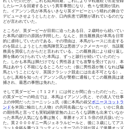
れていたのだが、これも結局回避。これにより９戦連続で出走登録
したレースを回避するという異常事態になり、色々な憶測が流れ
た。イアンソン氏が本馬をいきなり英ダービーという晴れの舞台で
デビューさせようとしたとか、口内疾患で調整が遅れているのだな
どが言われていた。
ところが、英ダービーが目前に迫ったある日、２歳時から続いてい
た本馬の跛行の原因が判明した。なんと、担当厩務員が本馬を日常
的に虐待していたのである。その理由は、本馬がレースに出走する
のを阻止しようとした他馬陣営又は悪徳ブックメーカーが、当該厩
務員を買収したからだと言われている。この厩務員により繰り返し
脚を痛めつけられていた本馬は、ずっと跛行が続いていたのだっ
た。しかも本馬は脚だけでなく男性器までも攻撃を受けており、本
馬はあやうく不能になるところだった（仮に男性器が無くなれば騙
馬ということになり、英国クラシック競走には出走不可となる）。
しかし真相を知ったイアンソン氏が警察に通報してこの厩務員は逮
捕され、最悪の事態は免れた。
そして英ダービー（Ｔ１２Ｆ）には何とか間に合ったのだった。こ
の英ダービーの時点では、本馬はイアンソン氏と、その友人で仕事
上の仲間だったコーニッシュ氏（後に本馬の叔父
ボニースコットラ
ンド
を米国に輸出した人物）の共同名義になっていた。いかに良血
の期待馬と言っても実戦経験皆無の上にろくな調教も出来ていなか
った本馬が人気になる事は無く、単勝オッズ１５倍の伏兵扱いだっ
た。英２０００ギニー馬ジェネラルピールと、後に３歳にしてアス
コット金杯を勝つスコッティシュチーフの２頭が並んで単勝オッズ