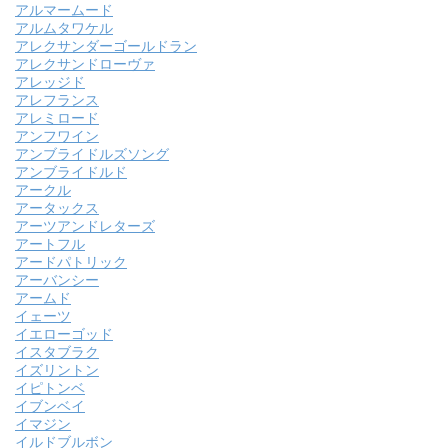
アルマームード
アルムタワケル
アレクサンダーゴールドラン
アレクサンドローヴァ
アレッジド
アレフランス
アレミロード
アンフワイン
アンブライドルズソング
アンブライドルド
アークル
アータックス
アーツアンドレターズ
アートフル
アードパトリック
アーバンシー
アームド
イェーツ
イエローゴッド
イスタブラク
イズリントン
イピトンベ
イブンベイ
イマジン
イルドブルボン