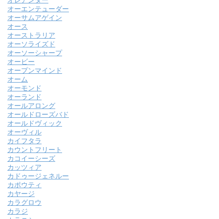
オレアンダー
オーエンテューダー
オーサムアゲイン
オース
オーストラリア
オーソライズド
オーソーシャープ
オービー
オープンマインド
オーム
オーモンド
オーランド
オールアロング
オールドローズバド
オールドヴィック
オーヴィル
カイフタラ
カウントフリート
カコイーシーズ
カッツィア
カドゥージェネルー
カポウティ
カヤージ
カラグロウ
カラジ