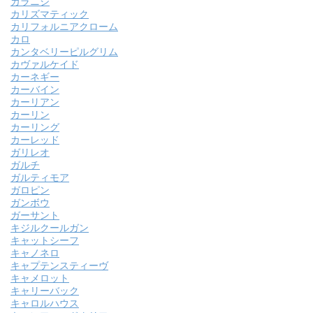
カラニシ
カリズマティック
カリフォルニアクローム
カロ
カンタベリーピルグリム
カヴァルケイド
カーネギー
カーバイン
カーリアン
カーリン
カーリング
カーレッド
ガリレオ
ガルチ
ガルティモア
ガロピン
ガンボウ
ガーサント
キジルクールガン
キャットシーフ
キャノネロ
キャプテンスティーヴ
キャメロット
キャリーバック
キャロルハウス