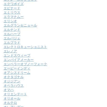
エクワポイズ
エピナード
エミリウス
エラマナムー
エリシオ
エルグランセニョール
エルナンド
エルハーブ
エルバジェ
エルプラド
エレクトロキューショニスト
エレノア
エンドスウィープ
エンパイアメーカー
エンペラーオブノーフォーク
エーピーインディ
オアシスドリーム
オクタゴナル
オジジアン
オペラハウス
オマハ
オリエンテート
オリオール
オルテロ