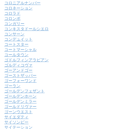
コロニアルナンバー
コロネーション
コロラド
コロンボ
コンガリー
コンキスタドールシエロ
コンサーン
コンデュイット
コートスター
コートマーシャル
コールタウン
ゴドルフィンアラビアン
ゴルディコヴァ
ゴーアンドゴー
ゴーストザッパー
ゴーフォーワンド
ゴーラン
ゴールデンフェザント
ゴールデンホーン
ゴールデンミラー
ゴールドリヴァー
ゴーンウエスト
サイエダティ
サイソンビー
サイテーション