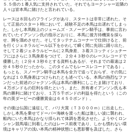
５.５倍の１番人気に支持されていた。それでもヨークシャー近隣の
人々は皆本馬に賭けたと言われている。
レースは８回ものフライングがあり、スタートは非常に遅れた。そ
して正規のスタート時において、経験不足の本馬は出遅れてしまっ
た。しかし本馬鞍上のジェームズ・スノーデン騎手は、事前に言わ
れていたイアンソン氏の指示どおりに、本馬に後方待機策を採ら
せ、脚を溜めさせた。そしてタッテナムコーナーで仕掛けると、前
を行くジェネラルピール以下をかわして瞬く間に先頭に踊り出た。
そして２着ジェネラルピールに２馬身差、３着スコッティシュチー
フにはさらに３馬身差をつけて、２分４３秒０のレースレコードで
優勝した（２分４３秒６とする資料もあるが、それまでの最速は２
分４５秒０だったから、このタイムでもレースレコードである）。
もっとも、スノーデン騎手は本馬を全力で追っておらず、その気に
なれば１０馬身差はつけられたとも述べている。本馬の熱烈なファ
ンだった前述のジャクソン氏は本馬の勝利にしこたま賭けており、
４万ポンドもの巨利を得たという。また、所有者イアンソン氏も本
馬の勝利に賭けており、１万５千ポンドの利益を得たという（この
年の英ダービーの優勝賞金は６４５０ポンド）。
その後は仏国に遠征して、パリ大賞（Ｔ３０００ｍ）に出走した。
しかし本馬を乗せてドーバー海峡を渡った船は激しい波に襲われ、
船内にいた本馬はかなり揺られて体調を悪化させた。ようやくロン
シャン競馬場に到着したのはレース前夜であり、しかも慣れない環
境はキャリアの浅い本馬の精神状態にも悪影響を及ぼした。さら