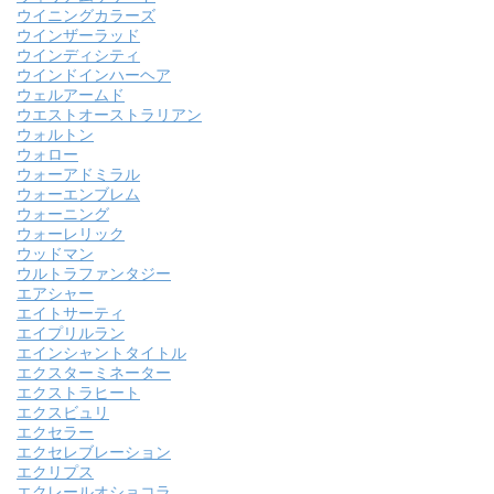
ウイニングカラーズ
ウインザーラッド
ウインディシティ
ウインドインハーヘア
ウェルアームド
ウエストオーストラリアン
ウォルトン
ウォロー
ウォーアドミラル
ウォーエンブレム
ウォーニング
ウォーレリック
ウッドマン
ウルトラファンタジー
エアシャー
エイトサーティ
エイプリルラン
エインシャントタイトル
エクスターミネーター
エクストラヒート
エクスビュリ
エクセラー
エクセレブレーション
エクリプス
エクレールオショコラ