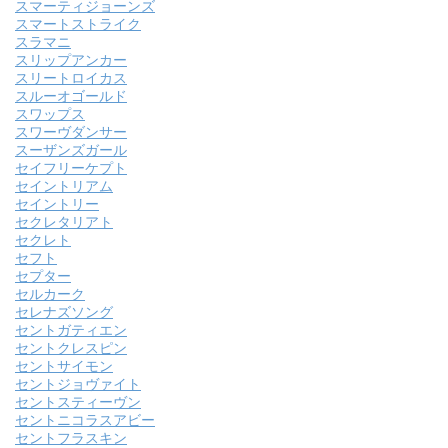
スマーティジョーンズ
スマートストライク
スラマニ
スリップアンカー
スリートロイカス
スルーオゴールド
スワップス
スワーヴダンサー
スーザンズガール
セイフリーケプト
セイントリアム
セイントリー
セクレタリアト
セクレト
セフト
セプター
セルカーク
セレナズソング
セントガティエン
セントクレスピン
セントサイモン
セントジョヴァイト
セントスティーヴン
セントニコラスアビー
セントフラスキン