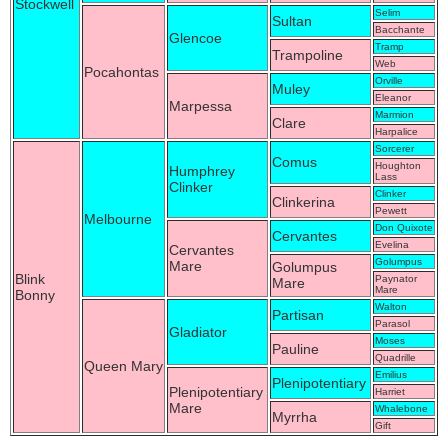
Stockwell
Selim
Sultan
Bacchante
Glencoe
Tramp
Trampoline
Web
Pocahontas
Orville
Muley
Eleanor
Marpessa
Marmion
Clare
Harpalice
Sorcerer
Comus
Houghton
Humphrey
Lass
Clinker
Clinker
Clinkerina
Pewett
Melbourne
Don Quixote
Cervantes
Evelina
Cervantes
Golumpus
Mare
Golumpus
Blink
Paynator
Mare
Mare
Bonny
Walton
Partisan
Parasol
Gladiator
Moses
Pauline
Quadrille
Queen Mary
Emilius
Plenipotentiary
Plenipotentiary
Harriet
Mare
Whalebone
Myrrha
Gift