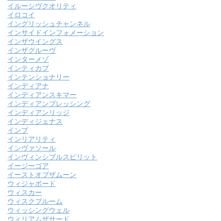
イルーシヴクオリティ
イロコイ
イングリッシュチャンネル
インサイドインフォメーション
インザウイングス
インザグルーヴ
インターメゾ
インティカブ
インテンショナリー
インディアナ
インディアンスキマー
インディアンブレッシング
インディアンリッジ
インディジェナス
インプ
インリアリティ
インヴァソール
インヴィンシブルスピリット
イージーゴア
イーストオブザムーン
ウィジャボード
ウィスカー
ウィスクブルーム
ウィッシングウェル
ウィリアムザサード