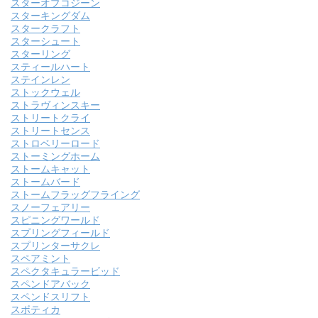
スターオブコジーン
スターキングダム
スタークラフト
スターシュート
スターリング
スティールハート
ステインレン
ストックウェル
ストラヴィンスキー
ストリートクライ
ストリートセンス
ストロベリーロード
ストーミングホーム
ストームキャット
ストームバード
ストームフラッグフライング
スノーフェアリー
スピニングワールド
スプリングフィールド
スプリンターサクレ
スペアミント
スペクタキュラービッド
スペンドアバック
スペンドスリフト
スボティカ