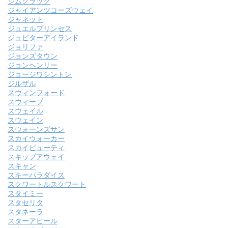
ジムクラック
ジャイアンツコーズウェイ
ジャネット
ジュエルプリンセス
ジュピターアイランド
ジョリファ
ジョンズタウン
ジョンヘンリー
ジョージワシントン
ジルザル
スウィンフォード
スウィープ
スウェイル
スウェイン
スウォーンズサン
スカイウォーカー
スカイビューティ
スキップアウェイ
スキャン
スキーパラダイス
スクワートルスクワート
スタイミー
スタセリタ
スタネーラ
スターアピール