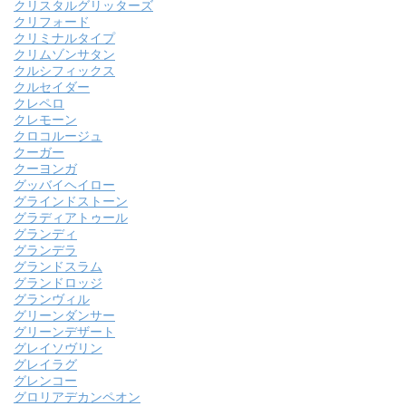
クリスタルグリッターズ
クリフォード
クリミナルタイプ
クリムゾンサタン
クルシフィックス
クルセイダー
クレペロ
クレモーン
クロコルージュ
クーガー
クーヨンガ
グッバイヘイロー
グラインドストーン
グラディアトゥール
グランディ
グランデラ
グランドスラム
グランドロッジ
グランヴィル
グリーンダンサー
グリーンデザート
グレイソヴリン
グレイラグ
グレンコー
グロリアデカンペオン