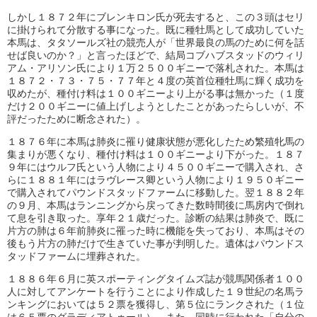
しかし１８７２年にブレンキロン氏が死去すると、この３頭はセリ
に掛けられて分散する事になった。既に種牡馬として成功していた
本馬は、タタソールズ社の競売人が「世界最良の馬のために何を話
せば良いのか？」と言ったほどで、結局コブハブスタッドのウィリ
アム・アリソン氏により１万２５００ギニーで落札された。本馬は
１８７２・７３・７５・７７年と４度の英首位種牡馬に輝く成功を
収めたが、種付け料は１００ギニーより上がる事は無かった（１度
だけ２００ギニーに値上げしようとしたことがあったらしいが、不
評だったために断念された）。
１８７６年に本馬は肺炎に罹り健康状態が悪化したため繁殖牝馬の
集まりが悪くなり、種付け料は１００ギニーより下がった。１８７
９年にはウルフ氏という人物により４５００ギニーで購入され、さ
らに１８８１年にはラヴレース卿という人物により１９５０ギニー
で購入されてパウンドスタッドファームに移動した。翌１８８２年
の９月、本馬はランニングから戻ってきた数時間後に馬房内で倒れ
て息を引き取った。享年２１歳だった。診断の結果は肺炎で、既に
片方の肺は６年前肺炎に罹った時に機能を失っており、本馬はその
後もう片方の肺だけで生きていた事が判明した。遺体はパウンドス
タッドファームに埋葬された。
１８８６年６月に英スポーティングタイムズ誌が競馬関係者１００
人に対してアンケートを行うことにより作成した１９世紀の名馬ラ
ンキングにおいては５２票を獲得し、第５位にランクされた（１位