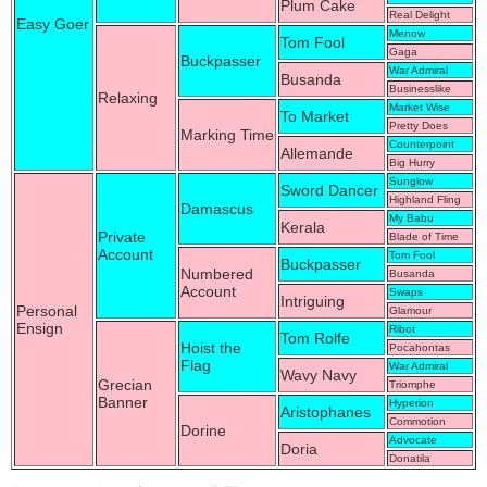
Plum Cake
Real Delight
Easy Goer
Menow
Tom Fool
Gaga
Buckpasser
War Admiral
Busanda
Businesslike
Relaxing
Market Wise
To Market
Pretty Does
Marking Time
Counterpoint
Allemande
Big Hurry
Sunglow
Sword Dancer
Highland Fling
Damascus
My Babu
Kerala
Private
Blade of Time
Account
Tom Fool
Buckpasser
Numbered
Busanda
Account
Swaps
Intriguing
Personal
Glamour
Ensign
Ribot
Tom Rolfe
Hoist the
Pocahontas
Flag
War Admiral
Wavy Navy
Grecian
Triomphe
Banner
Hyperion
Aristophanes
Commotion
Dorine
Advocate
Doria
Donatila