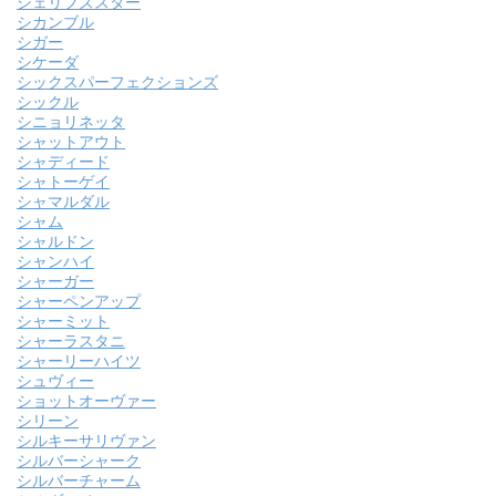
シェリフズスター
シカンブル
シガー
シケーダ
シックスパーフェクションズ
シックル
シニョリネッタ
シャットアウト
シャディード
シャトーゲイ
シャマルダル
シャム
シャルドン
シャンハイ
シャーガー
シャーペンアップ
シャーミット
シャーラスタニ
シャーリーハイツ
シュヴィー
ショットオーヴァー
シリーン
シルキーサリヴァン
シルバーシャーク
シルバーチャーム