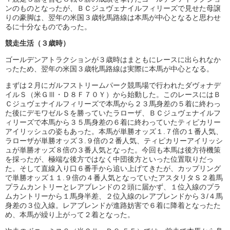
ンのものとなったが、ＢＣジュヴェナイルフィリーズで見せた母譲
りの豪脚は、翌年の米国３歳牝馬路線は本馬が中心となると思わせ
るに十分なものであった。
競走生活（３歳時）
ゴールデンアトラクションが３歳時はまともにレースに出られなか
ったため、翌年の米国３歳牝馬路線は実際に本馬が中心となる。
まずは２月にガルフストリームパーク競馬場で行われたダヴォナデ
イルＳ（米ＧⅢ・Ｄ８Ｆ７０Ｙ）から始動した。このレースにはＢ
Ｃジュヴェナイルフィリーズで本馬から２３馬身差の５着に終わっ
た後にデモワゼルＳを勝っていたラローザ、ＢＣジュヴェナイルフ
ィリーズで本馬から３５馬身差の６着に終わっていたティピカリー
アイリッシュの姿もあった。本馬が単勝オッズ１.７倍の１番人気、
ラローザが単勝オッズ３.９倍の２番人気、ティピカリーアイリッシ
ュが単勝オッズ８倍の３番人気となった。今回も本馬は後方待機策
を採ったが、極端な後方ではなく中団後方といった位置取りだっ
た。そして直線入り口６番手から追い上げてきたが、カップリング
で単勝オッズ１１.９倍の４番人気となっていたアスタリタＳ２着馬
プラムカントリーとレアブレンドの２頭に届かず、１位入線のプラ
ムカントリーから１馬身半差、２位入線のレアブレンドから３/４馬
身差の３位入線。レアブレンドが進路妨害で６着に降着となったた
め、本馬が繰り上がって２着となった。