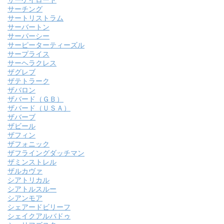
サーゲイロード
サーチング
サートリストラム
サーバートン
サーパーシー
サーピーターティーズル
サープライス
サーヘラクレス
ザグレブ
ザテトラーク
ザバロン
ザバード（ＧＢ）
ザバード（ＵＳＡ）
ザバーブ
ザビール
ザフィン
ザフォニック
ザフライングダッチマン
ザミンストレル
ザルカヴァ
シアトリカル
シアトルスルー
シアンモア
シェアードビリーフ
シェイクアルバドゥ