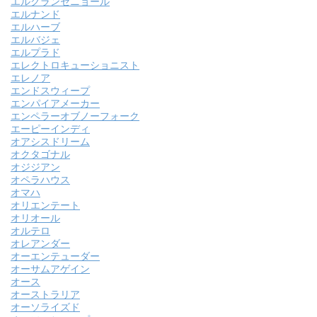
エルグランセニョール
エルナンド
エルハーブ
エルバジェ
エルプラド
エレクトロキューショニスト
エレノア
エンドスウィープ
エンパイアメーカー
エンペラーオブノーフォーク
エーピーインディ
オアシスドリーム
オクタゴナル
オジジアン
オペラハウス
オマハ
オリエンテート
オリオール
オルテロ
オレアンダー
オーエンテューダー
オーサムアゲイン
オース
オーストラリア
オーソライズド