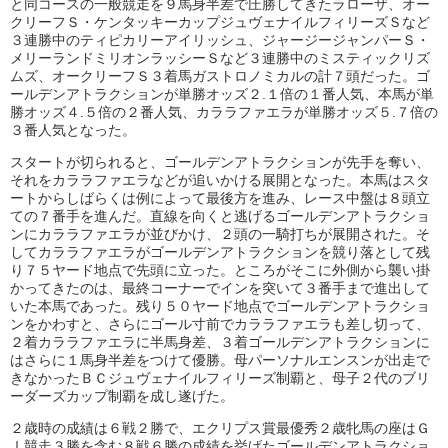
と同コースの一般競走を９馬身半差で圧勝してきたラローザ、オー
クリーフＳ・ケンタッキーカップジュヴェナイルフィリーズＳなど
３連勝中のティピカリーアイリッシュ、ジャージージャンパーＳ・
メリーランドミリオンラッシーＳなど３連勝中のミスティックリズ
ムズ、オークリーフＳ３着馬ガストロノミカルの計７頭だった。ゴ
ールデンアトラクションが単勝オッズ２.１倍の１番人気、本馬が単
勝オッズ４.５倍の２番人気、カララファエラが単勝オッズ５.７倍の
３番人気となった。
スタートが切られると、ゴールデンアトラクションが先手を奪い、
それをカララファエラなどが追いかける展開となった。本馬はスタ
ートからしばらくは例によって最後方を進み、レース中盤は８頭立
ての７番手を進んだ。直線を向くと逃げるゴールデンアトラクショ
ンにカララファエラが並びかけ、２頭の一騎打ちが展開された。そ
してカララファエラがゴールデンアトラクションを競り落として残
り７５ヤード地点で先頭に立った。ところがそこに外側から襲い掛
かってきたのは、最終コーナーでインを突いて３番手まで進出して
いた本馬であった。残り５０ヤード地点でゴールデンアトラクショ
ンをかわすと、さらにゴール寸前でカララファエラも差し切って、
２着カララファエラに半馬身差、３着ゴールデンアトラクションに
はさらに１馬身半差をつけて優勝。母パーソナルエンスンが出走で
きなかったＢＣジュヴェナイルフィリーズ制覇と、母子２代のブリ
ーダーズカップ制覇を成し遂げた。
２歳時の成績は６戦２勝で、エクリプス賞最優秀２歳牝馬の座はＧ
Ⅰ競走３勝を含む８戦６勝の成績を挙げたゴールデンアトラクショ