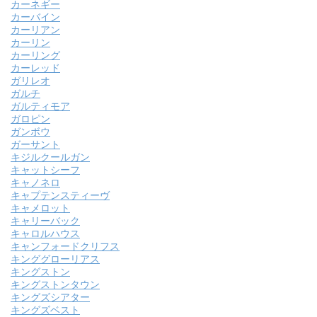
カーネギー
カーバイン
カーリアン
カーリン
カーリング
カーレッド
ガリレオ
ガルチ
ガルティモア
ガロピン
ガンボウ
ガーサント
キジルクールガン
キャットシーフ
キャノネロ
キャプテンスティーヴ
キャメロット
キャリーバック
キャロルハウス
キャンフォードクリフス
キンググローリアス
キングストン
キングストンタウン
キングズシアター
キングズベスト