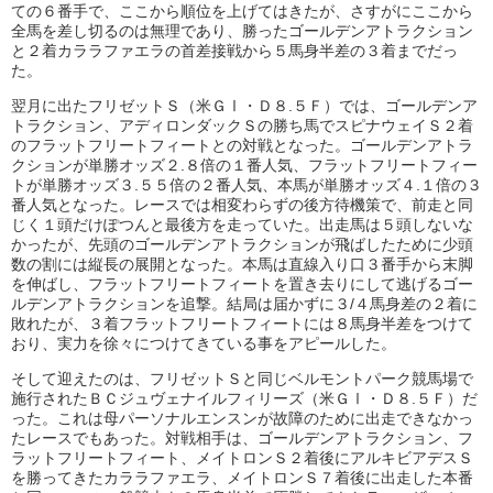
ての６番手で、ここから順位を上げてはきたが、さすがにここから
全馬を差し切るのは無理であり、勝ったゴールデンアトラクション
と２着カララファエラの首差接戦から５馬身半差の３着までだっ
た。
翌月に出たフリゼットＳ（米ＧⅠ・Ｄ８.５Ｆ）では、ゴールデンア
トラクション、アディロンダックＳの勝ち馬でスピナウェイＳ２着
のフラットフリートフィートとの対戦となった。ゴールデンアトラ
クションが単勝オッズ２.８倍の１番人気、フラットフリートフィー
トが単勝オッズ３.５５倍の２番人気、本馬が単勝オッズ４.１倍の３
番人気となった。レースでは相変わらずの後方待機策で、前走と同
じく１頭だけぽつんと最後方を走っていた。出走馬は５頭しないな
かったが、先頭のゴールデンアトラクションが飛ばしたために少頭
数の割には縦長の展開となった。本馬は直線入り口３番手から末脚
を伸ばし、フラットフリートフィートを置き去りにして逃げるゴー
ルデンアトラクションを追撃。結局は届かずに３/４馬身差の２着に
敗れたが、３着フラットフリートフィートには８馬身半差をつけて
おり、実力を徐々につけてきている事をアピールした。
そして迎えたのは、フリゼットＳと同じベルモントパーク競馬場で
施行されたＢＣジュヴェナイルフィリーズ（米ＧⅠ・Ｄ８.５Ｆ）だ
った。これは母パーソナルエンスンが故障のために出走できなかっ
たレースでもあった。対戦相手は、ゴールデンアトラクション、フ
ラットフリートフィート、メイトロンＳ２着後にアルキビアデスＳ
を勝ってきたカララファエラ、メイトロンＳ７着後に出走した本番