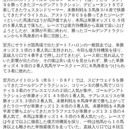
Ｓを勝ってきたゴールデンアトラクション、デビュータントＳで２
着してきたウェスタンドリーマー、未勝利戦を３馬身３/４差で快勝
してきたデイライトカム、アストリアＢＣＳを勝ってきたジーレデ
ィといった馬達のほうが高評価であり、本馬は単勝オッズ１０.５倍
の５番人気まで落ちた。レースでは後方待機策から直線で追い上げ
ようとしたが、末脚が不発に終わり、勝ったゴールデンアトラクシ
ョンから６馬身差の４着に完敗した。
翌月にサラトガ競馬場で出たダート７ハロンの一般競走では、単勝
オッズ３.１倍の１番人気に支持された。今回も後方待機策を採り、
直線入り口で４番手まで押し上げてきたが、レース前に焦れ込んで
いた影響が出たのか、その後は良い走りを見せられず、勝った単勝
オッズ４.９倍の２番人気馬サマースクィーズに８馬身差をつけられ
て３着に敗れた。
翌月のメイトロンＳ（米ＧⅠ・Ｄ８Ｆ）では、スピナウェイＳを勝
ってきたゴールデンアトラクション、コリーンＳの勝ち馬でソロリ
ティＳ３着のケアレスエリスの２頭に人気が集中。ゴールデンアト
ラクションが単勝オッズ１.４５倍の１番人気、ケアレスエリスが単
勝オッズ５.３倍の２番人気、未勝利戦を８馬身半差で勝ち上がって
きたラローザが単勝オッズ１２.８倍の３番人気、未勝利戦を４馬身
半差で勝ち上がってきたカララファエラが単勝オッズ１３.１倍の４
番人気で、本馬は単勝オッズ１４.５倍の５番人気だった。レースで
は今まで以上に徹底した後方待機策を採り、一時は他馬から１０馬
身以上も離された単独最後方を走っていた。直線入り口では８頭立