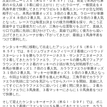
次走のボニーミスＳ（米ＧⅡ・Ｄ８.５Ｆ）では、前走で本馬から鼻
差の４位入線（３着に繰り上がり）だったラローザ、一般競走を４
馬身半差で快勝してきたデモワゼルＳ３着馬エスシーナが主な対戦
相手だった。本馬が単勝オッズ１.３倍の１番人気、ラローザが単勝
オッズ４.８倍の２番人気、エスシーナが単勝オッズ５倍の３番人気
となった。レースでは毎度お決まりの後方待機策を採り、向こう正
面途中までは最後方だったが、三角から位置取りを上げて、直線入
り口では既に先頭に並びかけていた。直線では同じく後方から追い
上げてきたエスシーナが食い下がってきたが、最後は１馬身半差を
つけて勝利した。
ケンタッキー州に移動して出走したアッシュランドＳ（米ＧⅠ・Ｄ
８.５Ｆ）では、ＢＣジュヴェナイルフィリーズ２着後にハリウッド
スターレットＳを勝ちラスヴァージネスＳ・サンタアニタオークス
で２着してきたカララファエラ、ブッシャーＳの勝ち馬でフェアグ
ラウンズオークス２着のマッキーの２頭が有力な対戦相手だった。
本馬が単勝オッズ１.７倍の１番人気、カララファエラが単勝オッズ
３.１倍の２番人気、マッキーが単勝オッズ５.１倍の３番人気となっ
た。今回は５頭立ての４番手を進んだ本馬は、三角手前でカララフ
ァエラが先頭に立つのを見計らってからスパートを開始。直線に入
ってすぐにカララファエラに追いつくと瞬く間に突き放し、２着カ
ララファエラに３馬身差、３着マッキーにさらに１０馬身差をつけ
て快勝した。
そして迎えたケンタッキーオークス（米ＧⅠ・Ｄ９Ｆ）では、ボニ
ーミスＳ２着後にファンタジーＳを勝ってきたエスシーナ、カララ