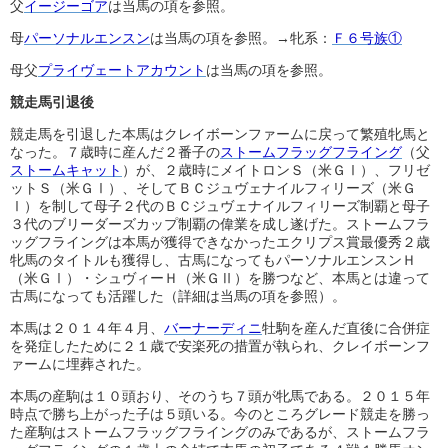
父
イージーゴア
は当馬の項を参照。
母
パーソナルエンスン
は当馬の項を参照。→牝系：
Ｆ６号族①
母父
プライヴェートアカウント
は当馬の項を参照。
競走馬引退後
競走馬を引退した本馬はクレイボーンファームに戻って繁殖牝馬と
なった。７歳時に産んだ２番子の
ストームフラッグフライング
（父
ストームキャット
）が、２歳時にメイトロンＳ（米ＧⅠ）、フリゼ
ットＳ（米ＧⅠ）、そしてＢＣジュヴェナイルフィリーズ（米Ｇ
Ⅰ）を制して母子２代のＢＣジュヴェナイルフィリーズ制覇と母子
３代のブリーダーズカップ制覇の偉業を成し遂げた。ストームフラ
ッグフライングは本馬が獲得できなかったエクリプス賞最優秀２歳
牝馬のタイトルも獲得し、古馬になってもパーソナルエンスンＨ
（米ＧⅠ）・シュヴィーＨ（米ＧⅡ）を勝つなど、本馬とは違って
古馬になっても活躍した（詳細は当馬の項を参照）。
本馬は２０１４年４月、
バーナーディニ
牡駒を産んだ直後に合併症
を発症したために２１歳で安楽死の措置が執られ、クレイボーンフ
ァームに埋葬された。
本馬の産駒は１０頭おり、そのうち７頭が牝馬である。２０１５年
時点で勝ち上がった子は５頭いる。今のところグレード競走を勝っ
た産駒はストームフラッグフライングのみであるが、ストームフラ