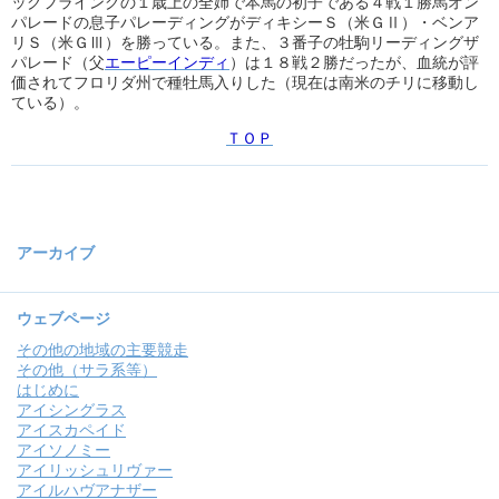
ッグフライングの１歳上の全姉で本馬の初子である４戦１勝馬オン
パレードの息子パレーディングがディキシーＳ（米ＧⅡ）・ベンア
リＳ（米ＧⅢ）を勝っている。また、３番子の牡駒リーディングザ
パレード（父
エーピーインディ
）は１８戦２勝だったが、血統が評
価されてフロリダ州で種牡馬入りした（現在は南米のチリに移動し
ている）。
ＴＯＰ
アーカイブ
ウェブページ
その他の地域の主要競走
その他（サラ系等）
はじめに
アイシングラス
アイスカペイド
アイソノミー
アイリッシュリヴァー
アイルハヴアナザー