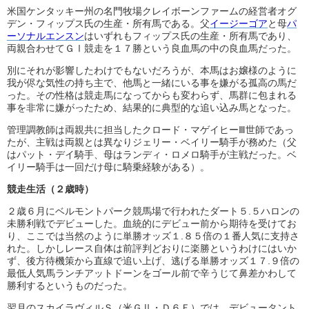
米国ケンタッキー州の名門牧場クレイボーンファームの経営者オグ
デン・フィップス氏の生産・所有馬である。父
イージーゴア
と母
パ
ーソナルエンスン
はいずれもフィップス氏の生産・所有馬であり、
両親合わせてＧⅠ競走を１７勝という良血馬の中の良血馬だった。
別にそれが影響したわけでもないだろうが、本馬はお嬢様のように
我が侭な気性の持ち主で、他馬と一緒にいる事を嫌がる孤高の馬だ
った。その性格は競走馬になってからも変わらず、馬群に包まれる
事を非常に嫌がったため、結果的に典型的な追い込み馬となった。
管理調教師は両親共に担当したクロード・マゲイヒーⅢ世師であっ
たが、主戦は両親とは異なりジェリー・ベイリー騎手が務めた（父
はパット・デイ騎手、母はランディ・ロメロ騎手が主戦だった。ベ
イリー騎手は一回だけ母に騎乗経験がある）。
競走生活（２歳時）
２歳６月にベルモントパーク競馬場で行われたダート５.５ハロンの
未勝利戦でデビューした。血統的にデビュー前から期待を受けてお
り、ここでは当然のように単勝オッズ１.８５倍の１番人気に支持さ
れた。しかしレース自体は前評判どおりに楽勝というわけにはいか
ず、後方待機策から直線で追い上げ、逃げる単勝オッズ１７.９倍の
最低人気馬ランチアットドーンをゴール前で辛うじて鼻差かわして
勝利するというものだった。
翌月のスカイラヴィルＳ（米ＧⅡ・Ｄ６Ｆ）では、デビュータント