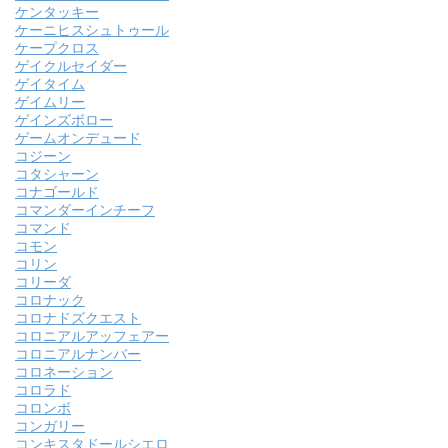
ケンタッキー
ケーニヒスシュトゥール
ケープクロス
ゲイクルセイダー
ゲイタイム
ゲイムリー
ゲインズボロー
ゲームオンデュード
コジーン
コタシャーン
コナゴールド
コマンダーインチーフ
コマンド
コモン
コリン
コリーダ
コロナック
コロナドズクエスト
コロニアルアッフェアー
コロニアルナンバー
コロネーション
コロラド
コロンボ
コンガリー
コンキスタドールシエロ