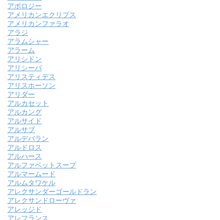
アポロジー
アメリカンエクリプス
アメリカンファラオ
アラジ
アラムシャー
アラーム
アリシドン
アリシーバ
アリスティデス
アリスホーソン
アリダー
アルカセット
アルカング
アルサイド
アルサブ
アルデバラン
アルドロス
アルハース
アルファベットスープ
アルマームード
アルムタワケル
アレクサンダーゴールドラン
アレクサンドローヴァ
アレッジド
アレフランス