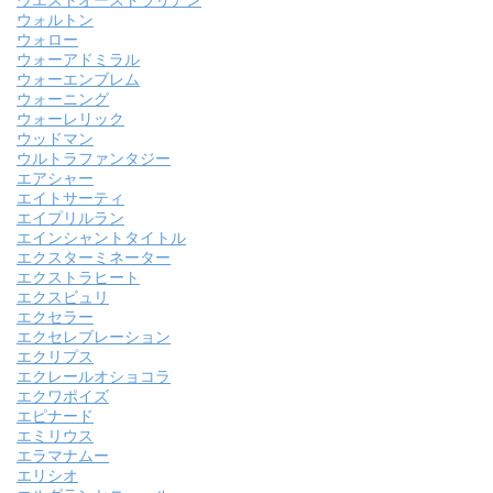
ウエストオーストラリアン
ウォルトン
ウォロー
ウォーアドミラル
ウォーエンブレム
ウォーニング
ウォーレリック
ウッドマン
ウルトラファンタジー
エアシャー
エイトサーティ
エイプリルラン
エインシャントタイトル
エクスターミネーター
エクストラヒート
エクスビュリ
エクセラー
エクセレブレーション
エクリプス
エクレールオショコラ
エクワポイズ
エピナード
エミリウス
エラマナムー
エリシオ