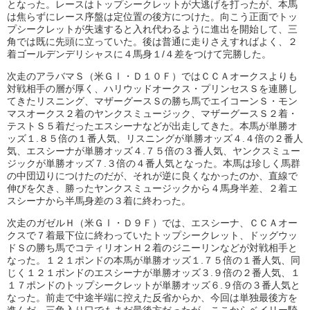
となった。レースはトップシークレットが大逃げを打ったが、本馬
は焦らずにレース序盤は定位置の後方につけた。向こう正面でトッ
プシークレットが失速すると入れ代わるように進出を開始して、三
角では既に先頭に立っていた。後は普通に走りさえすればよく、２
着ゴールデンデリシャスに４馬身１/４差をつけて完勝した。
次走のアラバマＳ（米ＧⅠ・Ｄ１０Ｆ）ではＣＣＡオークスよりも
対戦相手の層が厚く、ハリウッドオークス・プリンセスＳを連勝し
てきたリスニング、マザーグースＳの勝ち馬でエイコーンＳ・モン
マスオークス２着のヤンクスミュージック、マザーグースＳ２着・
テストＳ５着だったエスシーナなどが出走してきた。本馬が単勝オ
ッズ１.８５倍の１番人気、リスニングが単勝オッズ４.４倍の２番人
気、エスシーナが単勝オッズ４.７５倍の３番人気、ヤンクスミュー
ジックが単勝オッズ７.３倍の４番人気となった。本馬は珍しく馬群
の中団辺りにつけたのだが、それが逆に良くなかったのか、直線で
伸びを欠き、勝ったヤンクスミュージックから４馬身半差、２着エ
スシーナから半馬身差の３着に終わった。
次走のガゼルＨ（米ＧⅠ・Ｄ９Ｆ）では、エスシーナ、ＣＣＡオー
クスで７着最下位に終わっていたトップシークレット、ドッグウッ
ドＳの勝ち馬でコティリオンＨ２着のジニーリンなどが対戦相手と
なった。１２１ポンドの本馬が単勝オッズ１.７５倍の１番人気、同
じく１２１ポンドのエスシーナが単勝オッズ３.９倍の２番人気、１
１７ポンドのトップシークレットが単勝オッズ６.９倍の３番人気と
なった。前走で中途半端に控えた反省からか、今回は単独最後方を