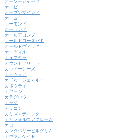
オーソーシャープ
オービー
オープンマインド
オーム
オーモンド
オーランド
オールアロング
オールドローズバド
オールドヴィック
オーヴィル
カイフタラ
カウントフリート
カコイーシーズ
カッツィア
カドゥージェネルー
カポウティ
カヤージ
カラグロウ
カラジ
カラニシ
カリズマティック
カリフォルニアクローム
カロ
カンタベリーピルグリム
カヴァルケイド