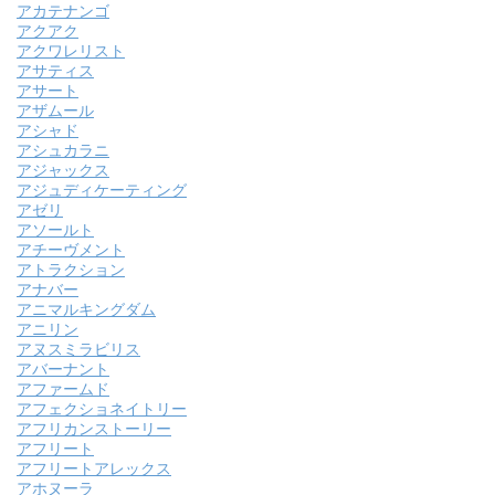
アカテナンゴ
アクアク
アクワレリスト
アサティス
アサート
アザムール
アシャド
アシュカラニ
アジャックス
アジュディケーティング
アゼリ
アソールト
アチーヴメント
アトラクション
アナバー
アニマルキングダム
アニリン
アヌスミラビリス
アバーナント
アファームド
アフェクショネイトリー
アフリカンストーリー
アフリート
アフリートアレックス
アホヌーラ