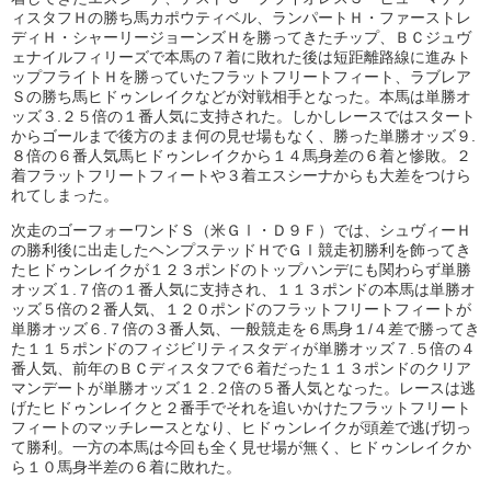
ィスタフＨの勝ち馬カポウティベル、ランパートＨ・ファーストレ
ディＨ・シャーリージョーンズＨを勝ってきたチップ、ＢＣジュヴ
ェナイルフィリーズで本馬の７着に敗れた後は短距離路線に進みト
ップフライトＨを勝っていたフラットフリートフィート、ラブレア
Ｓの勝ち馬ヒドゥンレイクなどが対戦相手となった。本馬は単勝オ
ッズ３.２５倍の１番人気に支持された。しかしレースではスタート
からゴールまで後方のまま何の見せ場もなく、勝った単勝オッズ９.
８倍の６番人気馬ヒドゥンレイクから１４馬身差の６着と惨敗。２
着フラットフリートフィートや３着エスシーナからも大差をつけら
れてしまった。
次走のゴーフォーワンドＳ（米ＧⅠ・Ｄ９Ｆ）では、シュヴィーＨ
の勝利後に出走したヘンプステッドＨでＧⅠ競走初勝利を飾ってき
たヒドゥンレイクが１２３ポンドのトップハンデにも関わらず単勝
オッズ１.７倍の１番人気に支持され、１１３ポンドの本馬は単勝オ
ッズ５倍の２番人気、１２０ポンドのフラットフリートフィートが
単勝オッズ６.７倍の３番人気、一般競走を６馬身１/４差で勝ってき
た１１５ポンドのフィジビリティスタディが単勝オッズ７.５倍の４
番人気、前年のＢＣディスタフで６着だった１１３ポンドのクリア
マンデートが単勝オッズ１２.２倍の５番人気となった。レースは逃
げたヒドゥンレイクと２番手でそれを追いかけたフラットフリート
フィートのマッチレースとなり、ヒドゥンレイクが頭差で逃げ切っ
て勝利。一方の本馬は今回も全く見せ場が無く、ヒドゥンレイクか
ら１０馬身半差の６着に敗れた。