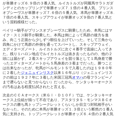
が単勝オッズ６.９倍の３番人気、ルイカトルズが同厩馬サラトガダ
ンディとのカップリングで単勝オッズ７.１倍の４番人気、プリンス
オブシーヴスが単勝オッズ７.６倍の５番人気、本馬が単勝オッズ８.
７倍の６番人気、スキップアウェイが単勝オッズ９倍の７番人気と
いう混戦模様だった。
ベイリー騎手がプリンスオブシーヴスに騎乗したため、本馬にはマ
イク・スミス騎手が騎乗した。本馬は例によって馬群の後方を進
み、向こう正面から少しずつ順位を上げていった。そして三角から
四角にかけて馬群の外側を通ってスパートし、スキップアウェイ、
エディターズノート、ルイカトルズに次ぐ４番手で直線に入ってき
た。残り１ハロン地点でルイカトルズは抜き去ったものの、他の２
頭には届かず、２着スキップアウェイを競り落として１馬身差で勝
ったエディターズノートから５馬身差の３着までだった。勝つこと
は出来なかったが、牝馬がベルモントＳで入着したのは１９８０年
に２着した
ジェニュインリスク
以来１６年ぶり（ジェニュインリス
クの前は１９２７年に３着した米国三冠馬
オマハ
の母フランビーノ
まで遡らないと見つからない）だったから、ケンタッキーオークス
の汚名はある程度払拭されたと言える。
次走のＣＣＡオークス（米ＧⅠ・Ｄ１０Ｆ）では、ケンタッキーオ
ークス上位組が揃って不在であり、アスタリタＳ・モンマスＢＣオ
ークスの勝ち馬トップシークレットくらいしか目立つ対戦相手がい
なかった。そのために本馬が単勝オッズ１.３倍という断然の１番人
気に支持され、トップシークレットが単勝オッズ６.４倍の２番人気