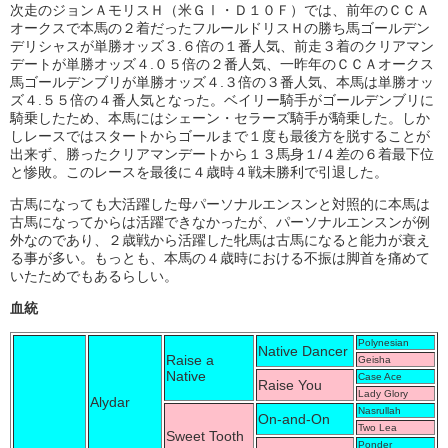
次走のジョンＡモリスＨ（米ＧⅠ・Ｄ１０Ｆ）では、前年のＣＣＡ
オークスで本馬の２着だったフルールドリスＨの勝ち馬ゴールデン
デリシャスが単勝オッズ３.６倍の１番人気、前走３着のクリアマン
デートが単勝オッズ４.０５倍の２番人気、一昨年のＣＣＡオークス
馬ゴールデンブリが単勝オッズ４.３倍の３番人気、本馬は単勝オッ
ズ４.５５倍の４番人気となった。ベイリー騎手がゴールデンブリに
騎乗したため、本馬にはシェーン・セラーズ騎手が騎乗した。しか
しレースではスタートからゴールまで１度も最後方を脱することが
出来ず、勝ったクリアマンデートから１３馬身１/４差の６着最下位
と惨敗。このレースを最後に４歳時４戦未勝利で引退した。
古馬になっても大活躍した母パーソナルエンスンと対照的に本馬は
古馬になってからは活躍できなかったが、パーソナルエンスンが例
外なのであり、２歳戦から活躍した牝馬は古馬になると能力が衰え
る事が多い。もっとも、本馬の４歳時における不振は脚首を痛めて
いたためでもあるらしい。
血統
Polynesian
Native Dancer
Raise a
Geisha
Native
Case Ace
Raise You
Lady Glory
Alydar
Nasrullah
On-and-On
Two Lea
Sweet Tooth
Ponder