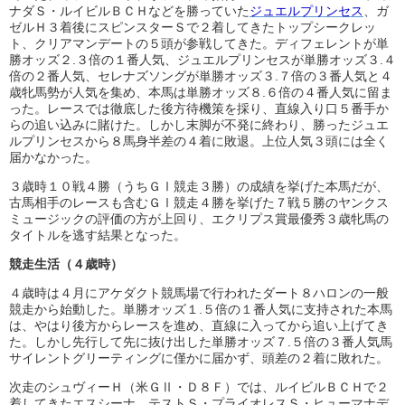
ナダＳ・ルイビルＢＣＨなどを勝っていた
ジュエルプリンセス
、ガ
ゼルＨ３着後にスピンスターＳで２着してきたトップシークレッ
ト、クリアマンデートの５頭が参戦してきた。ディフェレントが単
勝オッズ２.３倍の１番人気、ジュエルプリンセスが単勝オッズ３.４
倍の２番人気、セレナズソングが単勝オッズ３.７倍の３番人気と４
歳牝馬勢が人気を集め、本馬は単勝オッズ８.６倍の４番人気に留ま
った。レースでは徹底した後方待機策を採り、直線入り口５番手か
らの追い込みに賭けた。しかし末脚が不発に終わり、勝ったジュエ
ルプリンセスから８馬身半差の４着に敗退。上位人気３頭には全く
届かなかった。
３歳時１０戦４勝（うちＧⅠ競走３勝）の成績を挙げた本馬だが、
古馬相手のレースも含むＧⅠ競走４勝を挙げた７戦５勝のヤンクス
ミュージックの評価の方が上回り、エクリプス賞最優秀３歳牝馬の
タイトルを逃す結果となった。
競走生活（４歳時）
４歳時は４月にアケダクト競馬場で行われたダート８ハロンの一般
競走から始動した。単勝オッズ１.５倍の１番人気に支持された本馬
は、やはり後方からレースを進め、直線に入ってから追い上げてき
た。しかし先行して先に抜け出した単勝オッズ７.５倍の３番人気馬
サイレントグリーティングに僅かに届かず、頭差の２着に敗れた。
次走のシュヴィーＨ（米ＧⅡ・Ｄ８Ｆ）では、ルイビルＢＣＨで２
着してきたエスシーナ、テストＳ・プライオレスＳ・ヒューマナデ