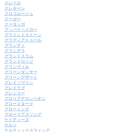
クレペロ
クレモーン
クロコルージュ
クーガー
クーヨンガ
グッバイヘイロー
グラインドストーン
グラディアトゥール
グランディ
グランデラ
グランドスラム
グランドロッジ
グランヴィル
グリーンダンサー
グリーンデザート
グレイソヴリン
グレイラグ
グレンコー
グロリアデカンペオン
グロースターク
グローミング
グローリアスソング
ケイティーズ
ケルソ
ケルティックスウィング