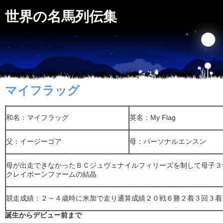
世界の名馬列伝集
マイフラッグ
和名：マイフラッグ
英名：My Flag
父：イージーゴア
母：パーソナルエンスン
母が出走できなかったＢＣジュヴェナイルフィリーズを制して母子３
クレイボーンファームの結晶
競走成績：２～４歳時に米加で走り通算成績２０戦６勝２着３回３着
誕生からデビュー前まで