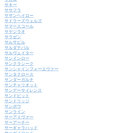
サキー
ササフラ
サザンヘイロー
サドラーズウェルズ
サマースコール
サヤジラオ
サラゼン
サルサビル
サルダナパル
サルヴェイター
サンインロー
サンクラシーク
サンシャインフォーエヴァー
サンタクロース
サンダーガルチ
サンチャリオット
サンデーサイレンス
サンドピット
サンドリッジ
サンボウ
サンライン
サーアイヴァー
サーアーチー
サーギャラハッド