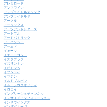
アレミロード
アンフワイン
アンブライドルズソング
アンブライドルド
アークル
アータックス
アーツアンドレターズ
アートフル
アードパトリック
アーバンシー
アームド
イェーツ
イエローゴッド
イスタブラク
イズリントン
イピトンベ
イブンベイ
イマジン
イルドブルボン
イルーシヴクオリティ
イロコイ
イングリッシュチャンネル
インサイドインフォメーション
インザウイングス
インザグルーヴ