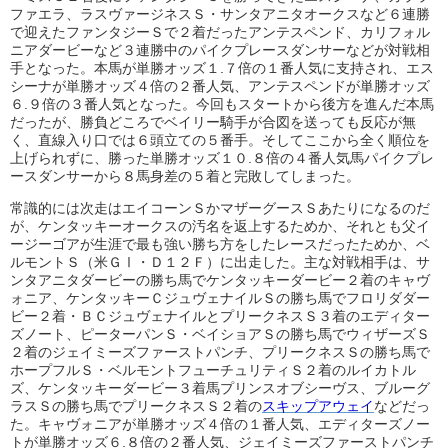
ファエラ、ラスヴァージネスＳ・サンタアニタオークスなど６連勝
で迎えたファンタジーＳで２着だったアンテスペンド、カリフォル
ニアダービーなど３連勝中のパイクプレースダンサーなどが対戦相
手となった。本馬が単勝オッズ１.７倍の１番人気に支持され、エス
シーナが単勝オッズ４倍の２番人気、アンテスペンドが単勝オッズ
６.９倍の３番人気となった。今回もスタートから後方を進んだ本馬
だったが、勝負どころでベイリー騎手が合図を送っても反応が無
く、直線入り口では６頭立ての５番手。そしてここから全く順位を
上げられずに、勝った単勝オッズ１０.８倍の４番人気馬パイクプレ
ースダンサーから８馬身差の５着と完敗してしまった。
常識的には次走はエイコーンＳかマザーグースＳあたりになるのだ
が、ケンタッキーオークスの汚名を返上するためか、それとも父イ
ージーゴアが生涯で最も強い勝ち方をしたレースだったためか、ベ
ルモントＳ（米ＧⅠ・Ｄ１２Ｆ）に出走した。主な対戦相手は、サ
ンタアニタダービーの勝ち馬でケンタッキーダービー２着のキャヴ
ォニア、ケンタッキーＣジュヴェナイルＳの勝ち馬でフロリダダー
ビー２着・ＢＣジュヴェナイルとプリークネスＳ３着のエディター
ズノート、ピーターパンＳ・ベイショアＳの勝ち馬でウィザーズＳ
２着のジェイミーズファーストパンチ、プリークネスＳの勝ち馬で
ホープフルＳ・ベルモントフューチュリティＳ２着のルイカトル
ズ、ケンタッキーダービー３着馬プリンスオブシーヴス、ブルーグ
ラスＳの勝ち馬でプリークネスＳ２着の
スキップアウェイ
などだっ
た。キャヴォニアが単勝オッズ４倍の１番人気、エディターズノー
トが単勝オッズ６.８倍の２番人気、ジェイミーズファーストパンチ