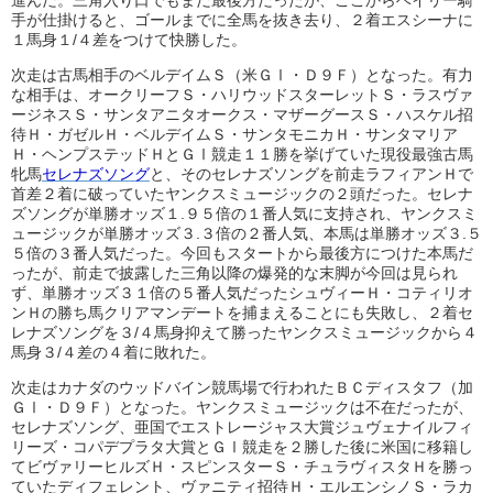
進んだ。三角入り口でもまだ最後方だったが、ここからベイリー騎
手が仕掛けると、ゴールまでに全馬を抜き去り、２着エスシーナに
１馬身１/４差をつけて快勝した。
次走は古馬相手のベルデイムＳ（米ＧⅠ・Ｄ９Ｆ）となった。有力
な相手は、オークリーフＳ・ハリウッドスターレットＳ・ラスヴァ
ージネスＳ・サンタアニタオークス・マザーグースＳ・ハスケル招
待Ｈ・ガゼルＨ・ベルデイムＳ・サンタモニカＨ・サンタマリア
Ｈ・ヘンプステッドＨとＧⅠ競走１１勝を挙げていた現役最強古馬
牝馬
セレナズソング
と、そのセレナズソングを前走ラフィアンＨで
首差２着に破っていたヤンクスミュージックの２頭だった。セレナ
ズソングが単勝オッズ１.９５倍の１番人気に支持され、ヤンクスミ
ュージックが単勝オッズ３.３倍の２番人気、本馬は単勝オッズ３.５
５倍の３番人気だった。今回もスタートから最後方につけた本馬だ
ったが、前走で披露した三角以降の爆発的な末脚が今回は見られ
ず、単勝オッズ３１倍の５番人気だったシュヴィーＨ・コティリオ
ンＨの勝ち馬クリアマンデートを捕まえることにも失敗し、２着セ
レナズソングを３/４馬身抑えて勝ったヤンクスミュージックから４
馬身３/４差の４着に敗れた。
次走はカナダのウッドバイン競馬場で行われたＢＣディスタフ（加
ＧⅠ・Ｄ９Ｆ）となった。ヤンクスミュージックは不在だったが、
セレナズソング、亜国でエストレージャス大賞ジュヴェナイルフィ
リーズ・コパデプラタ大賞とＧⅠ競走を２勝した後に米国に移籍し
てビヴァリーヒルズＨ・スピンスターＳ・チュラヴィスタＨを勝っ
ていたディフェレント、ヴァニティ招待Ｈ・エルエンシノＳ・ラカ